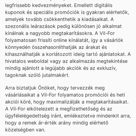
legfrissebb kedvezményeket. Emellett digitális
kuponok és speciális promóciók is gyakran elérhetők,
amelyek tovább csökkenthetik a kiadásaikat. A
szezonális leárazások pedig különösen jó alkalmat
kínálnak a nagyobb megtakarításokra. A Vil-For
folyamatosan frissíti online kínálatát, így a vásárlók
könnyedén összehasonlíthatják az árakat és
kihasználhatják a korlátozott ideig tartó ajánlatokat. A
hivatalos weboldal vagy az alkalmazás megtekintése
mindig ajánlott a legújabb akciók és az exkluzív,
tagoknak szóló jutalmakért.
Arra biztatjuk Önöket, hogy tervezzék meg
vásárlásaikat a Vil-For folyamatos promóciói és heti
akciói köré, hogy maximalizálják a megtakarításaikat.
A Vil-For elkötelezett a megfizethetőség és az
ügyfélelégedettség iránt, emlékeztetve mindenkit arra,
hogy a remek ár-érték arány mindig elérhető
közelségben van.