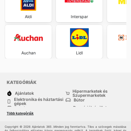
Aldi
Interspar
M
Auchan
Lidl
M
KATEGÓRIÁK
Hipermarketek és
Ajánlatok
Szupermarketek
Elektronika és háztartási
Bútor
gépek
Drogériák és illatszer-
Ruházat
boltok
Több kategóriák
háztartási cikkek
Sport
Gyermekek
Egyéb
Copyright © 2026 Ajánlatok 365 .Minden jog fenntartva. Tilos a szövegek másolása
és felhasználása előzetes írásos megegyezés nélkül. A termékek fotói, képei és