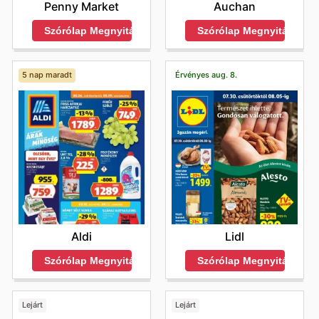
Auchan
Penny Market
Szórólap Megnyitása
Szórólap Megnyitása
5 nap maradt
Érvényes aug. 8.
Aldi
Lidl
Szórólap Megnyitása
Szórólap Megnyitása
Lejárt
Lejárt