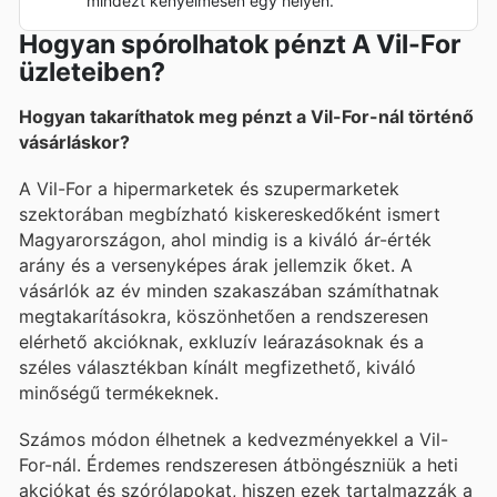
mindezt kényelmesen egy helyen.
Hogyan spórolhatok pénzt A Vil-For
üzleteiben?
Hogyan takaríthatok meg pénzt a Vil-For-nál történő
vásárláskor?
A Vil-For a hipermarketek és szupermarketek
szektorában megbízható kiskereskedőként ismert
Magyarországon, ahol mindig is a kiváló ár-érték
arány és a versenyképes árak jellemzik őket. A
vásárlók az év minden szakaszában számíthatnak
megtakarításokra, köszönhetően a rendszeresen
elérhető akcióknak, exkluzív leárazásoknak és a
széles választékban kínált megfizethető, kiváló
minőségű termékeknek.
Számos módon élhetnek a kedvezményekkel a Vil-
For-nál. Érdemes rendszeresen átböngészniük a heti
akciókat és szórólapokat, hiszen ezek tartalmazzák a