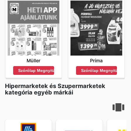
Müller
Príma
Szórólap Megnyitása
Szórólap Megnyitása
Hipermarketek és Szupermarketek
kategória egyéb márkái