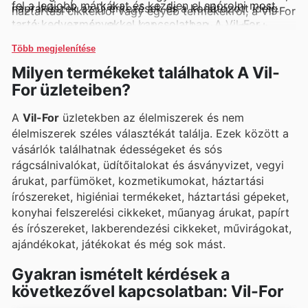
fel a legjobb márkákat és kezdjen el spórolni most.
naprakészek az új érkezések és a korlátozott ideig
háztartási cikkekről vagy egyéb termékekről, a Vil-For
tartó kedvezményekkel kapcsolatban. A Vil-For
mindig gondoskodik arról, hogy a legkeresettebb
elkötelezett amellett, hogy a legjobb márkákat a
márkák elérhetőek legyenek.
Több megjelenítése
lehető legkedvezőbb áron kínálja.
Milyen termékeket találhatok A Vil-
For üzleteiben?
A
Vil-For
üzletekben az élelmiszerek és nem
élelmiszerek széles választékát találja. Ezek között a
vásárlók találhatnak édességeket és sós
rágcsálnivalókat, üdítőitalokat és ásványvizet, vegyi
árukat, parfümöket, kozmetikumokat, háztartási
írószereket, higiéniai termékeket, háztartási gépeket,
konyhai felszerelési cikkeket, műanyag árukat, papírt
és írószereket, lakberendezési cikkeket, művirágokat,
ajándékokat, játékokat és még sok mást.
Gyakran ismételt kérdések a
következővel kapcsolatban: Vil-For