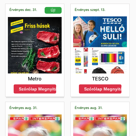
mértékben kihasználhassa a
bolti átvételi
lehetőségeket is.
Érvényes dec. 31.
Érvényes szept. 13.
Új!
TESCO
Metro
Szórólap Megnyitása
Szórólap Megnyitása
Érvényes aug. 31.
Érvényes aug. 31.