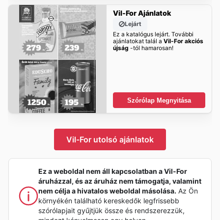
Vil-For Ajánlatok
Lejárt
Ez a katalógus lejárt. További
ajánlatokat talál a
Vil-For akciós
újság
-tól hamarosan!
Szórólap Megnyitása
Vil-For utolsó ajánlatok
Ez a weboldal nem áll kapcsolatban a Vil-For
áruházzal, és az áruház nem támogatja, valamint
nem célja a hivatalos weboldal másolása.
Az Ön
környékén található kereskedők legfrissebb
szórólapjait gyűjtjük össze és rendszerezzük,