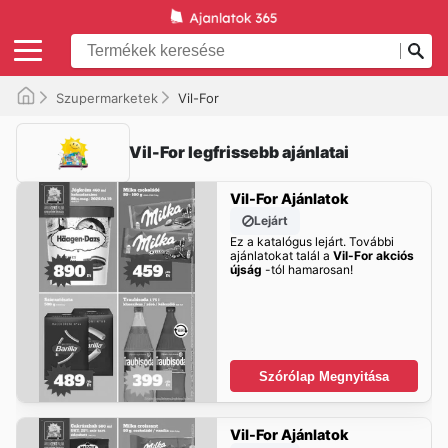
Szupermarketek
Vil-For
Vil-For legfrissebb ajánlatai
Vil-For Ajánlatok
Lejárt
Ez a katalógus lejárt. További
ajánlatokat talál a
Vil-For akciós
újság
-tól hamarosan!
Szórólap Megnyitása
Vil-For Ajánlatok