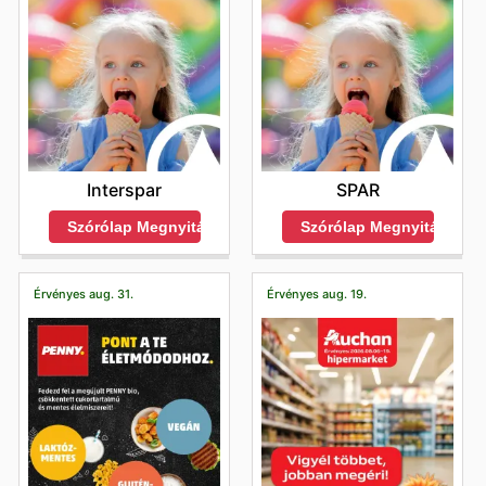
a legfrissebb online ajánlatokat, és maradjanak
naprakészek az újdonságokkal és a korlátozott ideig
tartó kedvezményekkel kapcsolatban.
Maradjanak naprakészek a Coop heti akciós újságaival,
és élvezzenek exkluzív ajánlatokat a legjobb márkáktól.
Interspar
SPAR
Szórólap Megnyitása
Szórólap Megnyitása
Érvényes aug. 31.
Érvényes aug. 19.