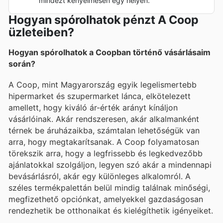
mindezt kényelmesen egy helyen.
Hogyan spórolhatok pénzt A Coop
üzleteiben?
Hogyan spórolhatok a Coopban történő vásárlásaim
során?
A Coop, mint Magyarország egyik legelismertebb
hipermarket és szupermarket lánca, elkötelezett
amellett, hogy kiváló ár-érték arányt kínáljon
vásárlóinak. Akár rendszeresen, akár alkalmanként
térnek be áruházaikba, számtalan lehetőségük van
arra, hogy megtakarítsanak. A Coop folyamatosan
törekszik arra, hogy a legfrissebb és legkedvezőbb
ajánlatokkal szolgáljon, legyen szó akár a mindennapi
bevásárlásról, akár egy különleges alkalomról. A
széles termékpalettán belül mindig találnak minőségi,
megfizethető opciónkat, amelyekkel gazdaságosan
rendezhetik be otthonaikat és kielégíthetik igényeiket.