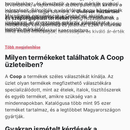
termékekhez, és élvezhetik a neves márkák gyakori
örvendenek, a tejtermékek széles palettáját kínálva a
leárazásait. Bátorítják a vásárlókat, hogy böngésszék
család minden tagja számára. A
Unilever háztartási
Maradjanak naprakészek a Coop heti akciós
át a legfrissebb online ajánlatokat, és maradjanak
és szépségápolási termékei
pedig hozzájárulnak a
újságaival, és élvezzenek exkluzív ajánlatokat a
naprakészek az újdonságokkal és a korlátozott ideig
mindennapi kényelemhez és jóléthez. Ezek a márkák
legjobb márkáktól.
tartó kedvezményekkel kapcsolatban.
mind kiváló minőségük, tartósságuk és kiváló ár-érték
arányuk miatt váltak közkedveltté, és könnyen
megtalálhatók a Coop heti akciós újságaiban,
Több megjelenítése
szórólapján, valamint online katalógusában, ahol
Milyen termékeket találhatok A Coop
gyakran exkluzív ajánlatok és promóciók várják a
üzleteiben?
vásárlókat.
A
Coop
a termékek széles választékát kínálja. Az
üzlet olyan termékek megfizethető választékára
specializálódott, mint az ételek, italok, tisztítószerek
és egyéb terméket, amikre szükség van a
mindennapokban. Katalógusa több mint 95 ezer
terméket tartalmaz, és a legtöbbet Magyarországon
gyártják.
Gyakran ismételt kérdések a