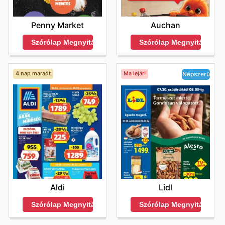
Penny Market
Auchan
Szórólap Megnyitása
Szórólap Megnyitása
4 nap maradt
Ma lejár!
Népszerű
Aldi
Lidl
Szórólap Megnyitása
Szórólap Megnyitása