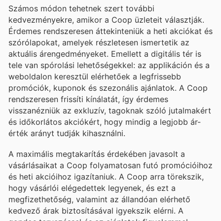
Számos módon tehetnek szert további
kedvezményekre, amikor a Coop üzleteit választják.
Érdemes rendszeresen áttekinteniük a heti akciókat és
szórólapokat, amelyek részletesen ismertetik az
aktuális árengedményeket. Emellett a digitális tér is
tele van spórolási lehetőségekkel: az applikáción és a
weboldalon keresztül elérhetőek a legfrissebb
promóciók, kuponok és szezonális ajánlatok. A Coop
rendszeresen frissíti kínálatát, így érdemes
visszanézniük az exkluzív, tagoknak szóló jutalmakért
és időkorlátos akciókért, hogy mindig a legjobb ár-
érték arányt tudják kihasználni.
A maximális megtakarítás érdekében javasolt a
vásárlásaikat a Coop folyamatosan futó promócióihoz
és heti akcióihoz igazítaniuk. A Coop arra törekszik,
hogy vásárlói elégedettek legyenek, és ezt a
megfizethetőség, valamint az állandóan elérhető
kedvező árak biztosításával igyekszik elérni. A