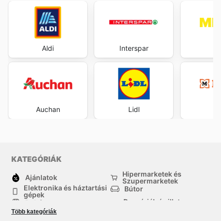
Aldi
Interspar
M
Auchan
Lidl
M
KATEGÓRIÁK
Hipermarketek és
Ajánlatok
Szupermarketek
Elektronika és háztartási
Bútor
gépek
Drogériák és illatszer-
Ruházat
boltok
Több kategóriák
háztartási cikkek
Sport