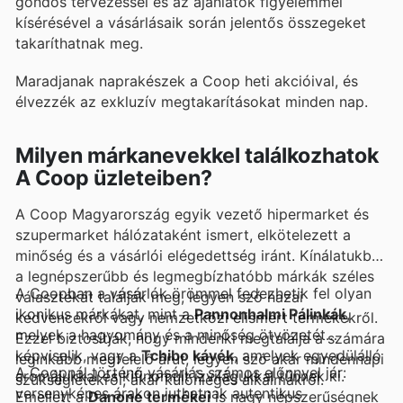
gondos tervezéssel és az ajánlatok figyelemmel
kísérésével a vásárlásaik során jelentős összegeket
takaríthatnak meg.
Maradjanak naprakészek a Coop heti akcióival, és
élvezzék az exkluzív megtakarításokat minden nap.
Milyen márkanevekkel találkozhatok
A Coop üzleteiben?
A Coop Magyarország egyik vezető hipermarket és
szupermarket hálózataként ismert, elkötelezett a
minőség és a vásárlói elégedettség iránt. Kínálatukban
a legnépszerűbb és legmegbízhatóbb márkák széles
A Coopban a vásárlók örömmel fedezhetik fel olyan
választékát találják meg, legyen szó hazai
ikonikus márkákat, mint a
Pannonhalmi Pálinkák
,
kedvencekről vagy nemzetközi elismert termékekről.
melyek a hagyomány és a minőség ötvözetét
Ezzel biztosítják, hogy mindenki megtalálja a számára
képviselik, vagy a
Tchibo kávék
, amelyek egyedülálló
leginkább megfelelő árut, legyen szó akár mindennapi
A Coopnál történő vásárlás számos előnnyel jár:
aromájukkal és kifinomult ízvilágukkal tűnnek ki.
szükségletekről, akár különleges alkalmakról.
versenyképes árakon juthatnak autentikus
Emellett a
Danone termékei
is nagy népszerűségnek