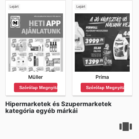
Lejárt
Lejárt
Müller
Príma
Szórólap Megnyitása
Szórólap Megnyitása
Hipermarketek és Szupermarketek
kategória egyéb márkái