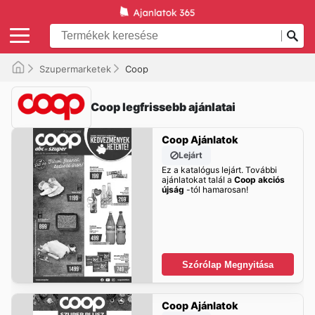
Szupermarketek
Coop
Coop legfrissebb ajánlatai
Coop Ajánlatok
Lejárt
Ez a katalógus lejárt. További
ajánlatokat talál a
Coop akciós
újság
-tól hamarosan!
Szórólap Megnyitása
Coop Ajánlatok