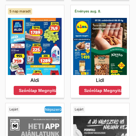
5 nap maradt
Érvényes aug. 8.
Aldi
Lidl
Szórólap Megnyitása
Szórólap Megnyitása
Lejárt
Lejárt
Népszerű