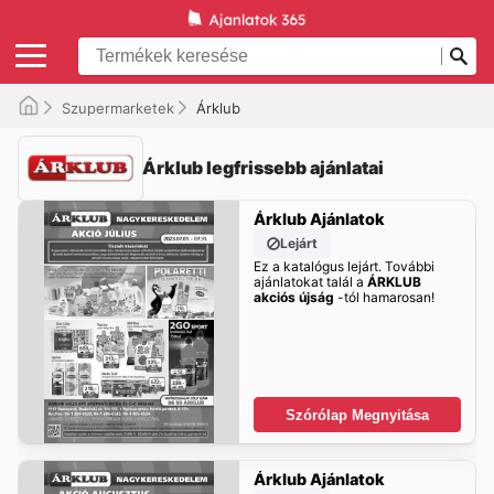
Szupermarketek
Árklub
Árklub legfrissebb ajánlatai
Árklub Ajánlatok
Lejárt
Ez a katalógus lejárt. További
ajánlatokat talál a
ÁRKLUB
akciós újság
-tól hamarosan!
Szórólap Megnyitása
Árklub Ajánlatok