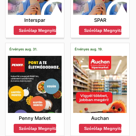
Interspar
SPAR
Szórólap Megnyitása
Szórólap Megnyitása
Érvényes aug. 31.
Érvényes aug. 19.
Penny Market
Auchan
Szórólap Megnyitása
Szórólap Megnyitása