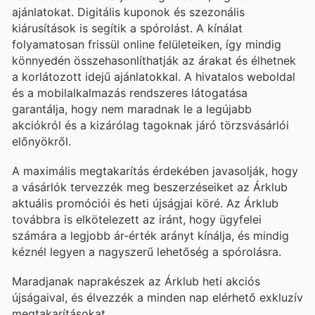
ajánlatokat. Digitális kuponok és szezonális
kiárusítások is segítik a spórolást. A kínálat
folyamatosan frissül online felületeiken, így mindig
könnyedén összehasonlíthatják az árakat és élhetnek
a korlátozott idejű ajánlatokkal. A hivatalos weboldal
és a mobilalkalmazás rendszeres látogatása
garantálja, hogy nem maradnak le a legújabb
akciókról és a kizárólag tagoknak járó törzsvásárlói
előnyökről.
A maximális megtakarítás érdekében javasolják, hogy
a vásárlók tervezzék meg beszerzéseiket az Árklub
aktuális promóciói és heti újságjai köré. Az Árklub
továbbra is elkötelezett az iránt, hogy ügyfelei
számára a legjobb ár-érték arányt kínálja, és mindig
kéznél legyen a nagyszerű lehetőség a spórolásra.
Maradjanak naprakészek az Árklub heti akciós
újságaival, és élvezzék a minden nap elérhető exkluzív
megtakarításokat.