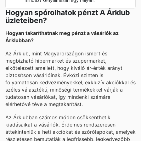
mindezt kényelmesen egy helyen.
Hogyan spórolhatok pénzt A Árklub
üzleteiben?
Hogyan takaríthatnak meg pénzt a vásárlók az
Árklubban?
Az Árklub, mint Magyarországon ismert és
megbízható hipermarket és szupermarket,
elkötelezett amellett, hogy kiváló ár-érték arányt
biztosítson vásárlóinak. Évközi szinten is
folyamatosan kedvezményekkel, exkluzív akciókkal és
széles választékú, minőségi termékekkel várják a
tudatosan vásárlókat, így mindenki számára
elérhetővé téve a megtakarítást.
Az Árklubban számos módon csökkenthetik
kiadásaikat a vásárlók. Érdemes rendszeresen
áttekinteniük a heti akciókat és szórólapokat, amelyek
részletesen bemutatják a legfrissebb, legkedvezőbb