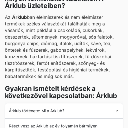
megtalálják az Árklub heti akciós újságaiban,
Árklub üzleteiben?
szórólapjaiban és online katalógusaiban, ahol mindig
Az
Árklub
ban élelmiszerek és nem élelmiszer
vonzó ajánlatokkal és promóciókkal várják a
termékek széles választékát találhatják meg a
vásárlókat.
vásárlók, mint például a csokoládé, cukorkák,
desszertek, sütemények, mogyoróvaj, sós falatok,
burgonya chips, diómag, italok, üdítők, kávé, tea,
öntetek és fűszerek, gabonapelyhek, lekvárok,
konzervek, háztartási tisztítószerek, fürdőszobai
tisztítószerek, fertőtlenítőszerek, szőnyeg- és
kárpittisztítók, testápolási és higiéniai termékek,
babatermékek és még sok más.
Gyakran ismételt kérdések a
következővel kapcsolatban: Árklub
Árklub története: Mi a Árklub?
Az
Árklub
története 1994-ben kezdődött a
Részt vesz az Árklub az év folyamán bármilyen
cégalapítással és első magyarországi üzletének