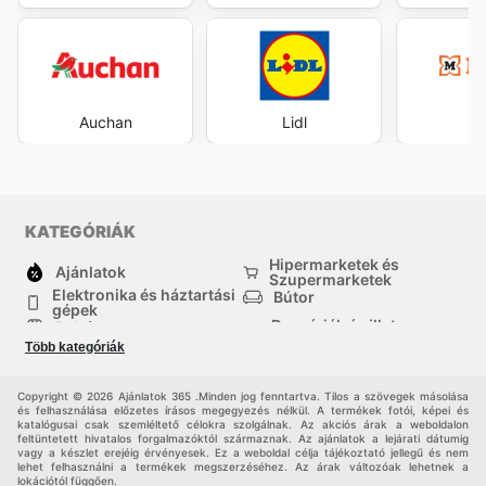
Auchan
Lidl
M
KATEGÓRIÁK
Hipermarketek és
Ajánlatok
Szupermarketek
Elektronika és háztartási
Bútor
gépek
Drogériák és illatszer-
Ruházat
boltok
Több kategóriák
háztartási cikkek
Sport
Gyermekek
Egyéb
Copyright © 2026 Ajánlatok 365 .Minden jog fenntartva. Tilos a szövegek másolása
és felhasználása előzetes írásos megegyezés nélkül. A termékek fotói, képei és
katalógusai csak szemléltető célokra szolgálnak. Az akciós árak a weboldalon
feltüntetett hivatalos forgalmazóktól származnak. Az ajánlatok a lejárati dátumig
vagy a készlet erejéig érvényesek. Ez a weboldal célja tájékoztató jellegű és nem
lehet felhasználni a termékek megszerzéséhez. Az árak változóak lehetnek a
lokációtól függően.