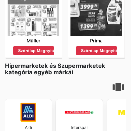
Príma
Müller
Szórólap Megnyitása
Szórólap Megnyitása
Hipermarketek és Szupermarketek
kategória egyéb márkái
Aldi
Interspar
M