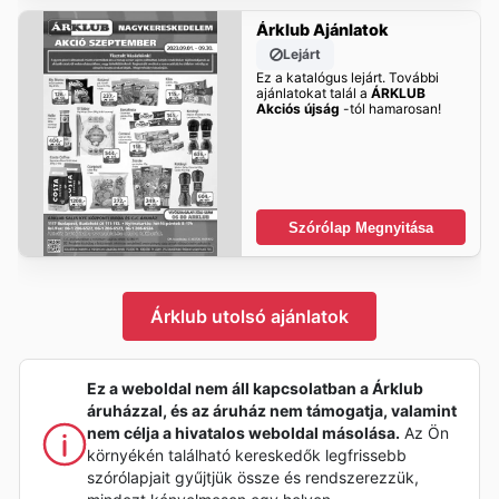
Árklub Ajánlatok
Lejárt
Ez a katalógus lejárt. További
ajánlatokat talál a
ÁRKLUB
Akciós újság
-tól hamarosan!
Szórólap Megnyitása
Árklub utolsó ajánlatok
Ez a weboldal nem áll kapcsolatban a Árklub
áruházzal, és az áruház nem támogatja, valamint
nem célja a hivatalos weboldal másolása.
Az Ön
környékén található kereskedők legfrissebb
szórólapjait gyűjtjük össze és rendszerezzük,