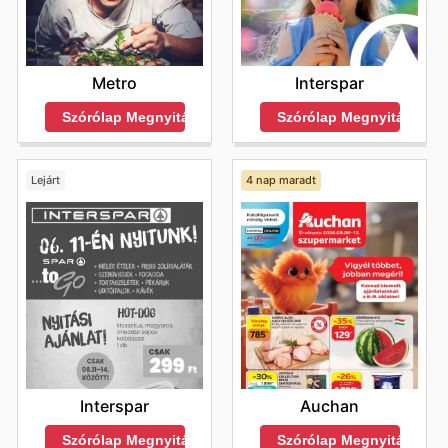
Metro
Interspar
Szórólap Megnyitása
Szórólap Megnyitása
Lejárt
4 nap maradt
Interspar
Auchan
Szórólap Megnyitása
Szórólap Megnyitása