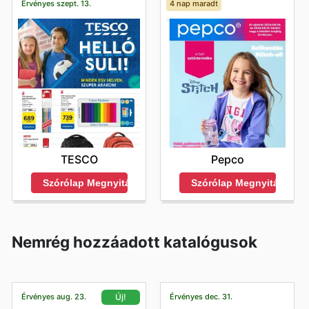
Érvényes szept. 13.
4 nap maradt
TESCO
Pepco
Szórólap Megnyitása
Szórólap Megnyitása
Nemrég hozzáadott katalógusok
Érvényes aug. 23.
Érvényes dec. 31.
Új!