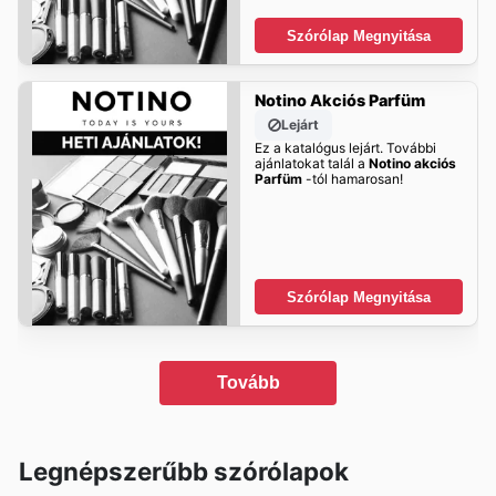
Szórólap Megnyitása
Notino Akciós Parfüm
Lejárt
Ez a katalógus lejárt. További
ajánlatokat talál a
Notino akciós
Parfüm
-tól hamarosan!
Szórólap Megnyitása
Tovább
Legnépszerűbb szórólapok