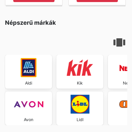
Népszerű márkák
Aldi
Kik
New 
Avon
Lidl