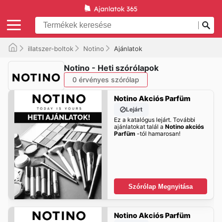
illatszer-boltok
Notino
Ajánlatok
Notino - Heti szórólapok
0 érvényes szórólap
Notino Akciós Parfüm
Lejárt
Ez a katalógus lejárt. További
ajánlatokat talál a
Notino akciós
Parfüm
-tól hamarosan!
Szórólap Megnyitása
Notino Akciós Parfüm