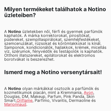
Milyen termékeket találhatok a Notino
üzleteiben?
A
Notino
üzletekben női, férfi és gyermek parfümök
kaphatók. A márka korrektorokat, pirosítókat,
púdereket, szempillaspirálokat, szemhéjfestékeket,
szemceruzákat, rúzsokat és körömlakkokat is kínál.
Samponok, kondicionálók, hajlakkok, krémek, micellás
víz, szérumok, fényvédők és testápolók is kaphatók.
Otthoni illatszereket, epilátorokat és elektromos
borotvákat is beszerezhet.
Ismerd meg a Notino versenytársait!
A
Notino
olyan márkákkal osztozik a parfümök és
kozmetikumok piacán, mint a Kremmania,
Avon
,
Douglas, DM, Makeup, Parfum, Pink Panda, Skin
Smart,
Oriflame
, Parfimo, Vivantis, Dermaoline és
Marionnaud
.