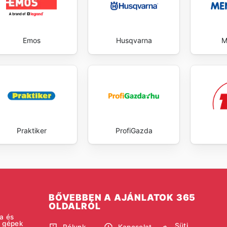
Emos
Husqvarna
M
Praktiker
ProfiGazda
BŐVEBBEN A AJÁNLATOK 365
OLDALRÓL
a és
i gépek
Süti
Rólunk
Kapcsolat