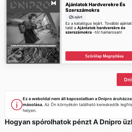
Ajánlatok Hardverekre És
Szerszámokra
Lejárt
Ez a katalógus lejárt. További ajánla
talál a
Ajánlatok hardverekre és
szerszámokra
-tól hamarosan!
Szórólap Megnyitása
Dni
Ez a weboldal nem áll kapcsolatban a Dnipro áruházzal
másolása.
Az Ön környékén található kereskedők legfri
helyen.
Hogyan spórolhatok pénzt A Dnipro üz