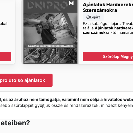
Ajánlatok Hardverek
Szerszámokra
Lejárt
tokat
Ez a katalógus lejárt. Továb
talál a
Ajánlatok hardvere
szerszámokra
-tól hamaro
Szórólap Megny
pro utolsó ajánlatok
, és az áruház nem támogatja, valamint nem célja a hivatalos web
ssebb szórólapjait gyűjtjük össze és rendszerezzük, mindezt kénye
leteiben?