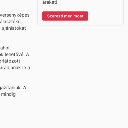
árakat!
 versenyképes
Szerezd meg most
álasztékú,
 ajánlatokat
 ahol
ek lehetővé. A
orlátozott
aradjanak le a
azítaniuk. A
y mindig