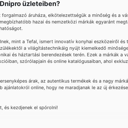
Dnipro üzleteiben?
 forgalmazó áruháza, elkötelezettségük a minőség és a vás
egmegbízhatóbb hazai és nemzetközi márkák egyaránt megta
hatóságot.
ek, mint a Tefal, ismert innovatív konyhai eszközeiről és 
szülékektől a világítástechnikáig nyújt kiemelkedő minősége
ikai és háztartási berendezések terén. Ezek a márkák a vá
cióiban, szórólapjain és online katalógusaiban, ahol exkluz
versenyképes árak, az autentikus termékek és a nagy márk
 ajánlatokról online, hogy ne maradjanak le az új érkezése
 és kezdjenek el spórolni!