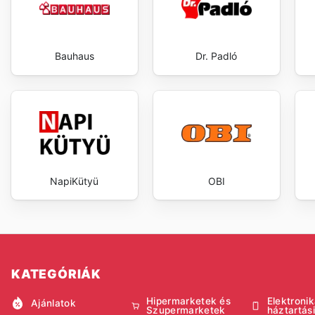
Bauhaus
Dr. Padló
NapiKütyü
OBI
KATEGÓRIÁK
Hipermarketek és
Elektronik
Ajánlatok
Szupermarketek
háztartás