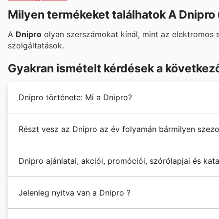
Milyen termékeket találhatok A Dnipro
A
Dnipro
olyan szerszámokat kínál, mint az elektromos
szolgáltatások.
Gyakran ismételt kérdések a következ
Dnipro története: Mi a Dnipro?
A
Dnipro
sok éves tapasztalattal rendelkezik, hogy 
Részt vesz az Dnipro az év folyamán bármilyen szezo
Igen, a Dnipro aktívan részt vesz az egész éves sze
Dnipro ajánlatai, akciói, promóciói, szórólapjai és kat
akciós újságokat
és
heti ajánlatokat
weboldalunkon bön
akciók, az őszi kedvezmények, valamint a nagy téli é
A
Dnipro
egy
magyar szerszámbolt és barkácsbolt
.
találkozhatsz. Emellett figyeljünk az olyan különlege
Jelenleg nyitva van a Dnipro ?
továbbá az újévi ünnepek körüli kiárusításokra is. Ne
napokról, mint a nemzeti ünnepekhez kapcsolódó ked
A
Dnipro
nyitvatartási ideje hétfőtől szombatig 10:00