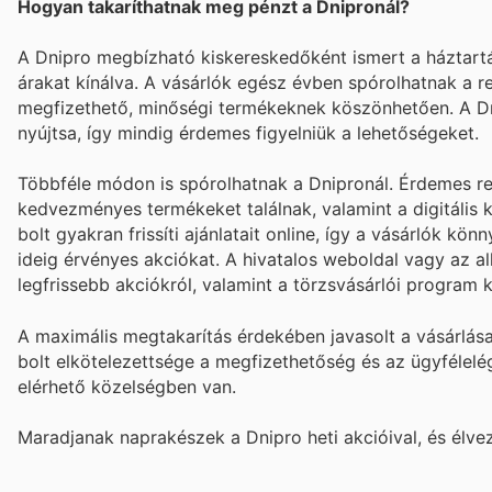
Hogyan takaríthatnak meg pénzt a Dnipronál?
A Dnipro megbízható kiskereskedőként ismert a háztartá
árakat kínálva. A vásárlók egész évben spórolhatnak a re
megfizethető, minőségi termékeknek köszönhetően. A Dni
nyújtsa, így mindig érdemes figyelniük a lehetőségeket.
Többféle módon is spórolhatnak a Dnipronál. Érdemes ren
kedvezményes termékeket találnak, valamint a digitális 
bolt gyakran frissíti ajánlatait online, így a vásárlók kö
ideig érvényes akciókat. A hivatalos weboldal vagy az a
legfrissebb akciókról, valamint a törzsvásárlói program 
A maximális megtakarítás érdekében javasolt a vásárlása
bolt elkötelezettsége a megfizethetőség és az ügyfélelég
elérhető közelségben van.
Maradjanak naprakészek a Dnipro heti akcióival, és élv