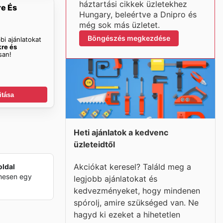
háztartási cikkek üzletekhez
re És
Hungary, beleértve a Dnipro és
még sok más üzletet.
Böngészés megkezdése
bi ajánlatokat
kre és
san!
itása
Heti ajánlatok a kedvenc
üzleteidtől
Akciókat keresel? Találd meg a
oldal
lmesen egy
legjobb ajánlatokat és
kedvezményeket, hogy mindenen
spórolj, amire szükséged van. Ne
hagyd ki ezeket a hihetetlen