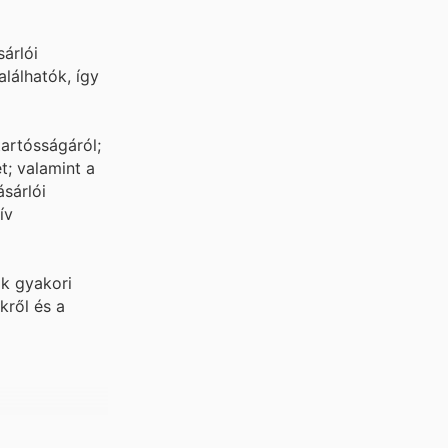
árlói
lálhatók, így
tartósságáról;
t; valamint a
sárlói
ív
ák gyakori
kről és a