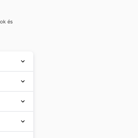
mok és
áron.
sebb
s előtti
onday
,
pelt
demes
ött van.