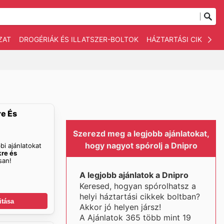
ZAT
DROGÉRIÁK ÉS ILLATSZER-BOLTOK
HÁZTARTÁSI CIKKEK
re És
Szerezd meg a legjobb ajánlatokat,
hogy nagyot spórolj a Dnipro
bi ajánlatokat
kre és
san!
A legjobb ajánlatok a Dnipro
Keresed, hogyan spórolhatsz a
helyi háztartási cikkek boltban?
itása
Akkor jó helyen jársz!
A Ajánlatok 365 több mint 19