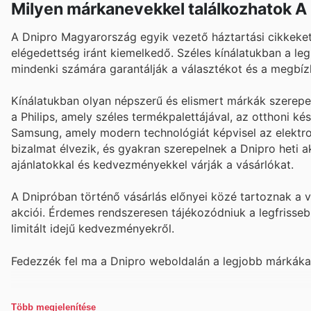
Milyen márkanevekkel találkozhatok A 
A Dnipro Magyarország egyik vezető háztartási cikkeket
elégedettség iránt kiemelkedő. Széles kínálatukban a l
mindenki számára garantálják a választékot és a megbíz
Kínálatukban olyan népszerű és elismert márkák szerepeln
a Philips, amely széles termékpalettájával, az otthoni ké
Samsung, amely modern technológiát képvisel az elektron
bizalmat élvezik, és gyakran szerepelnek a Dnipro heti ak
ajánlatokkal és kedvezményekkel várják a vásárlókat.
A Dnipróban történő vásárlás előnyei közé tartoznak a 
akciói. Érdemes rendszeresen tájékozódniuk a legfrissebb
limitált idejű kedvezményekről.
Fedezzék fel ma a Dnipro weboldalán a legjobb márkákat,
Több megjelenítése