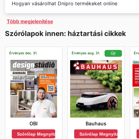
tehát előzetesen tájékozódni nálunk, mielőtt elindulsz
Hogyan vásárolhat Dnipro termékeket online
nyitvatartásáról
.
A
Dnipro
´s weboldalán nemcsak exkluzív ajánlatokat é
Több megjelenítése
weboldalon méretkalauz található, ha kétségei lennéne
Szórólapok innen: háztartási cikkek
Érvényes dec. 31.
Érvényes aug. 31.
Érv
Új!
OBI
Bauhaus
Szórólap Megnyitása
Szórólap Megnyitása