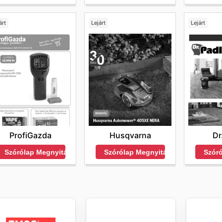
árt
Lejárt
Lejárt
ProfiGazda
Husqvarna
Dr
Szórólap Megnyitása
Szórólap Megnyitása
Szór