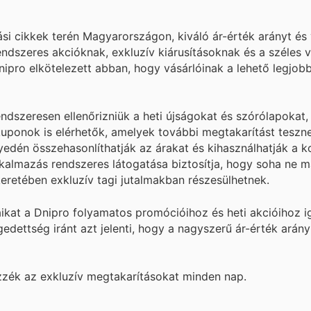
si cikkek terén Magyarországon, kiváló ár-érték arányt és
ndszeres akcióknak, exkluzív kiárusításoknak és a széles v
pro elkötelezett abban, hogy vásárlóinak a lehető legjobb
dszeresen ellenőrizniük a heti újságokat és szórólapokat,
kuponok is elérhetők, amelyek további megtakarítást teszn
nnyedén összehasonlíthatják az árakat és kihasználhatják a k
lkalmazás rendszeres látogatása biztosítja, hogy soha ne m
keretében exkluzív tagi jutalmakban részesülhetnek.
ikat a Dnipro folyamatos promócióihoz és heti akcióihoz ig
edettség iránt azt jelenti, hogy a nagyszerű ár-érték arán
ezzék az exkluzív megtakarításokat minden nap.