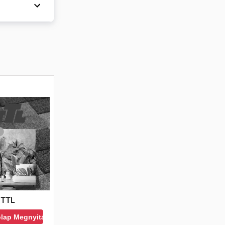
t
. A
TTL
ólap Megnyitása