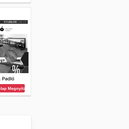
. Padló
ólap Megnyitása