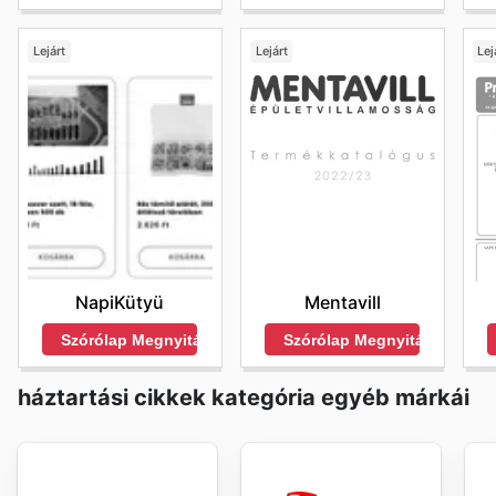
Lejárt
Lejárt
Lej
NapiKütyü
Mentavill
Szórólap Megnyitása
Szórólap Megnyitása
háztartási cikkek kategória egyéb márkái