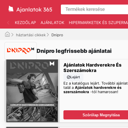
KEZDŐLAP
AJÁNLATOK
HIPERMARKETEK ÉS SZUPERM
háztartási cikkek
Dnipro
Dnipro legfrissebb ajánlatai
Ajánlatok Hardverekre És
Szerszámokra
Lejárt
Ez a katalógus lejárt. További ajánla
talál a
Ajánlatok hardverekre és
szerszámokra
-tól hamarosan!
Szórólap Megnyitása