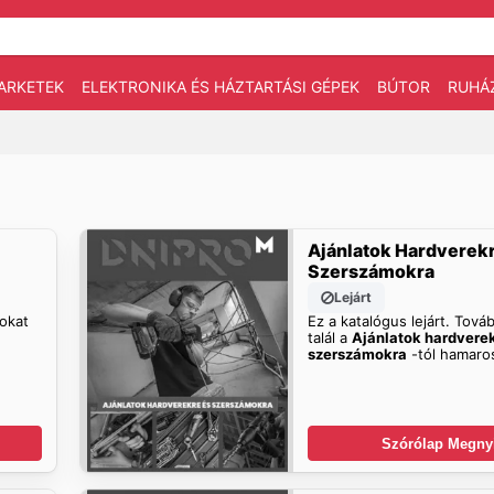
ARKETEK
ELEKTRONIKA ÉS HÁZTARTÁSI GÉPEK
BÚTOR
RUHÁ
Ajánlatok Hardverek
Szerszámokra
Lejárt
tokat
Ez a katalógus lejárt. Továb
talál a
Ajánlatok hardvere
szerszámokra
-tól hamaro
Szórólap Megny