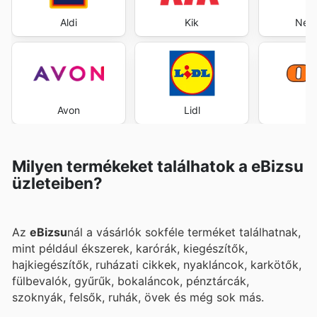
Aldi
Kik
New 
Avon
Lidl
Milyen termékeket találhatok a eBizsu
üzleteiben?
Az
eBizsu
nál a vásárlók sokféle terméket találhatnak,
mint például ékszerek, karórák, kiegészítők,
hajkiegészítők, ruházati cikkek, nyakláncok, karkötők,
fülbevalók, gyűrűk, bokaláncok, pénztárcák,
szoknyák, felsők, ruhák, övek és még sok más.