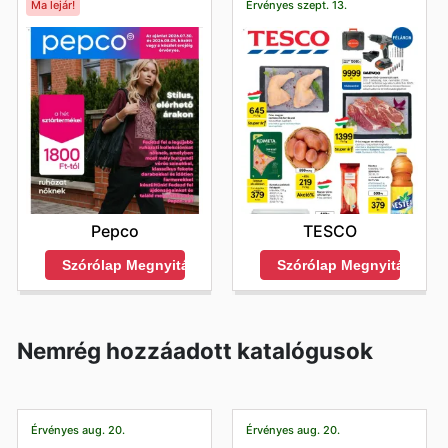
Ma lejár!
Érvényes szept. 13.
Pepco
TESCO
Szórólap Megnyitása
Szórólap Megnyitása
Nemrég hozzáadott katalógusok
Érvényes aug. 20.
Érvényes aug. 20.