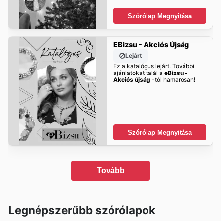
Szórólap Megnyitása
EBizsu - Akciós Újság
Lejárt
Ez a katalógus lejárt. További
ajánlatokat talál a
eBizsu -
Akciós újság
-tól hamarosan!
Szórólap Megnyitása
Tovább
Legnépszerűbb szórólapok