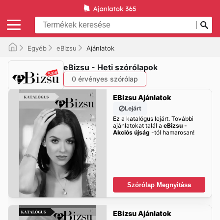
Egyéb
eBizsu
Ajánlatok
eBizsu - Heti szórólapok
0 érvényes szórólap
EBizsu Ajánlatok
Lejárt
Ez a katalógus lejárt. További
ajánlatokat talál a
eBizsu -
Akciós újság
-tól hamarosan!
Szórólap Megnyitása
EBizsu Ajánlatok