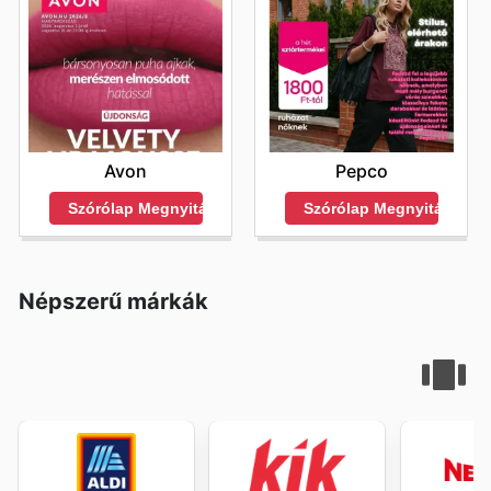
Avon
Pepco
Szórólap Megnyitása
Szórólap Megnyitása
Népszerű márkák