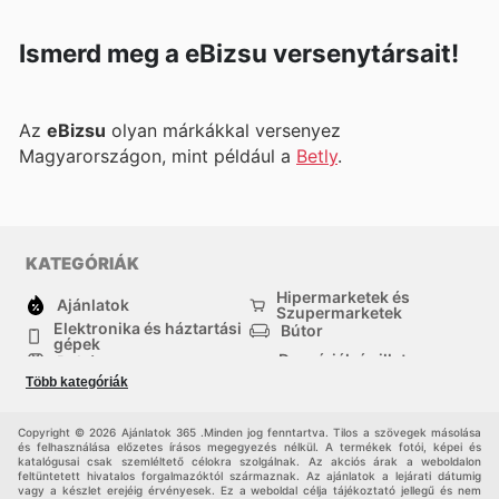
Ismerd meg a eBizsu versenytársait!
Az
eBizsu
olyan márkákkal versenyez
Magyarországon, mint például a
Betly
.
KATEGÓRIÁK
Hipermarketek és
Ajánlatok
Szupermarketek
Elektronika és háztartási
Bútor
gépek
Drogériák és illatszer-
Ruházat
boltok
Több kategóriák
háztartási cikkek
Sport
Gyermekek
Egyéb
Copyright © 2026 Ajánlatok 365 .Minden jog fenntartva. Tilos a szövegek másolása
és felhasználása előzetes írásos megegyezés nélkül. A termékek fotói, képei és
katalógusai csak szemléltető célokra szolgálnak. Az akciós árak a weboldalon
feltüntetett hivatalos forgalmazóktól származnak. Az ajánlatok a lejárati dátumig
vagy a készlet erejéig érvényesek. Ez a weboldal célja tájékoztató jellegű és nem