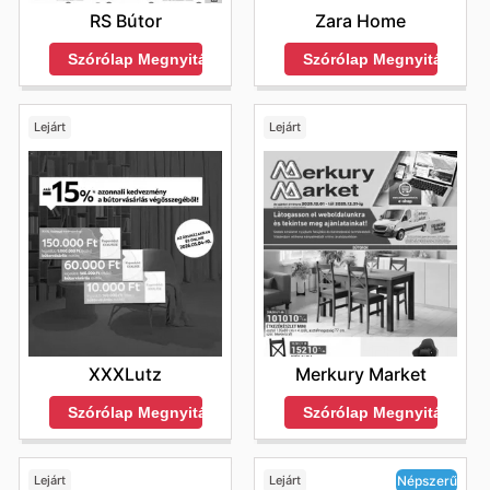
RS Bútor
Zara Home
Szórólap Megnyitása
Szórólap Megnyitása
Lejárt
Lejárt
XXXLutz
Merkury Market
Szórólap Megnyitása
Szórólap Megnyitása
Lejárt
Lejárt
Népszerű