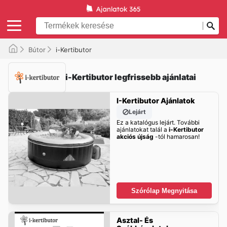
Bútor
i-Kertibutor
i-Kertibutor legfrissebb ajánlatai
I-Kertibutor Ajánlatok
Lejárt
Ez a katalógus lejárt. További
ajánlatokat talál a
i-Kertibutor
akciós újság
-tól hamarosan!
Szórólap Megnyitása
Asztal- És