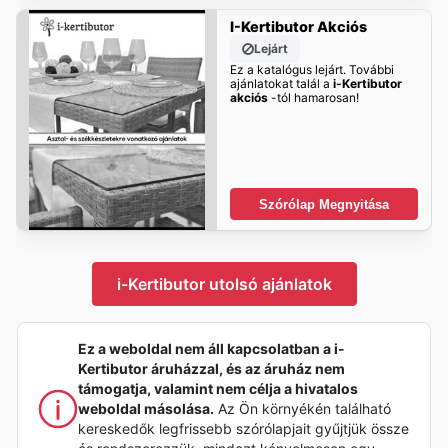
I-Kertibutor Akciós
Lejárt
Ez a katalógus lejárt. További
ajánlatokat talál a
i-Kertibutor
akciós
-tól hamarosan!
Szórólap Megnyitása
i-Kertibutor utolsó ajánlatok
Ez a weboldal nem áll kapcsolatban a i-
Kertibutor áruházzal, és az áruház nem
támogatja, valamint nem célja a hivatalos
weboldal másolása.
Az Ön környékén található
kereskedők legfrissebb szórólapjait gyűjtjük össze