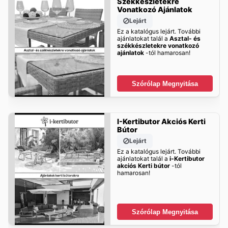
Székkészletekre
Vonatkozó Ajánlatok
Lejárt
Ez a katalógus lejárt. További
ajánlatokat talál a
Asztal- és
székkészletekre vonatkozó
ajánlatok
-tól hamarosan!
Szórólap Megnyitása
I-Kertibutor Akciós Kerti
Bútor
Lejárt
Ez a katalógus lejárt. További
ajánlatokat talál a
i-Kertibutor
akciós Kerti bútor
-tól
hamarosan!
Szórólap Megnyitása