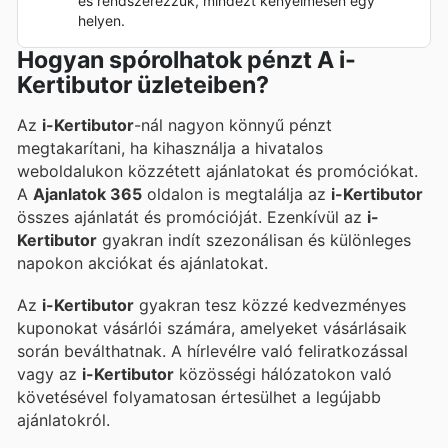
és rendszerezzük, mindezt kényelmesen egy
helyen.
Hogyan spórolhatok pénzt A i-
Kertibutor üzleteiben?
Az
i-Kertibutor
-nál nagyon könnyű pénzt
megtakarítani, ha kihasználja a hivatalos
weboldalukon közzétett ajánlatokat és promóciókat.
A
Ajanlatok 365
oldalon is megtalálja az
i-Kertibutor
összes ajánlatát és promócióját. Ezenkívül az
i-
Kertibutor
gyakran indít szezonálisan és különleges
napokon akciókat és ajánlatokat.
Az
i-Kertibutor
gyakran tesz közzé kedvezményes
kuponokat vásárlói számára, amelyeket vásárlásaik
során beválthatnak. A hírlevélre való feliratkozással
vagy az
i-Kertibutor
közösségi hálózatokon való
követésével folyamatosan értesülhet a legújabb
ajánlatokról.