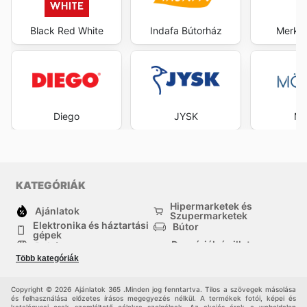
Black Red White
Indafa Bútorház
Merkur
Diego
JYSK
Mö
KATEGÓRIÁK
Hipermarketek és
Ajánlatok
Szupermarketek
Elektronika és háztartási
Bútor
gépek
Drogériák és illatszer-
Ruházat
boltok
Több kategóriák
háztartási cikkek
Sport
Gyermekek
Egyéb
Copyright © 2026 Ajánlatok 365 .Minden jog fenntartva. Tilos a szövegek másolása
és felhasználása előzetes írásos megegyezés nélkül. A termékek fotói, képei és
katalógusai csak szemléltető célokra szolgálnak. Az akciós árak a weboldalon