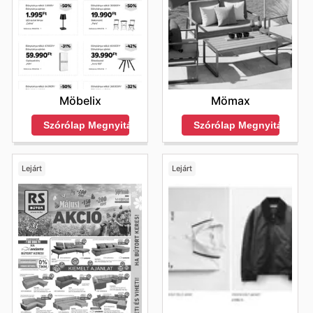
Möbelix
Mömax
Szórólap Megnyitása
Szórólap Megnyitása
Lejárt
Lejárt