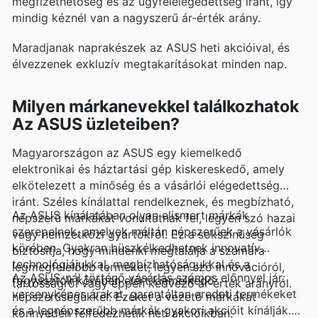
megfizethetőség és az ügyfélelégedettség iránt, így
mindig kéznél van a nagyszerű ár-érték arány.
Maradjanak naprakészek az ASUS heti akcióival, és
élvezzenek exkluzív megtakarításokat minden nap.
Milyen márkanevekkel találkozhatok
Az ASUS üzleteiben?
Magyarországon az ASUS egy kiemelkedő
elektronikai és háztartási gép kiskereskedő, amely
elkötelezett a minőség és a vásárlói elégedettség
iránt. Széles kínálattal rendelkeznek, és megbízható,
Az ASUS kínálatában olyan elismert márkák
népszerű márkákat vonultatnak fel, legyen szó hazai
szerepelnek, amelyek méltán népszerűek a vásárlók
vagy nemzetközi gyártókról. Ez a sokszínűség
körében. Gyakran büszkélkedhetnek innovatív
biztosítja, hogy mindenki megtalálja a számára
technológiájukkal, megbízhatóságukkal és a
legmegfelelőbb terméket, legyen szó innovációról,
Az ASUS-nál történő vásárlás számos előnnyel jár:
fogyasztók körében elért kiemelkedő
tartósságról vagy éppen kedvező ár-érték arányról.
versenyképes árakat, garantáltan eredeti termékeket
népszerűségükkel. Ezeket a vezető márkákat
és a legnépszerűbb márkák gyakori akcióit kínálják.
könnyedén felfedezhetik heti akcióikban,