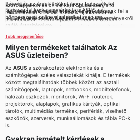
Bátorítják az érdeklődőket, hogy fedezzék fel
szórólapjaikon és online katalógusaikban, ahol
Fedezze fel kedvenc márkáit az ASUS-nál –
legfrissebb online ajánlataikat, és iratkozzanak fel a
rendszeresen kínálnak exkluzív ajánlatokat és
böngéssze át online ajánlataikat még ma.
legújabb érkezésekről és időszakos kedvezményekről
promóciókat. A termékpaletta lefedi az otthoni
szóló értesítéseikre.
szórakozás, a konyhai felszerelések és az életmód
kategóriák legfrissebb újdonságait, így mindig
Több megjelenítése
naprakészek maradhatnak.
Milyen termékeket találhatok Az
ASUS üzleteiben?
Az
ASUS
a szórakoztató elektronika és a
számítógépek széles választékát kínálja. E termékek
között megtalálhatóak többek között az asztali
számítógépek, laptopok, netbookok, mobiltelefonok,
hálózati eszközök, monitorok, Wi-Fi routerek,
projektorok, alaplapok, grafikus kártyák, optikai
tárolók, multimédiás termékek, perifériák, viselhető
eszközök, szerverek, munkaállomások és tábla PC-k
is.
Gyakran ismételt kérdések a