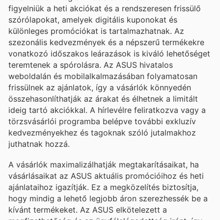
figyelniük a heti akciókat és a rendszeresen frissülő
szórólapokat, amelyek digitális kuponokat és
különleges promóciókat is tartalmazhatnak. Az
szezonális kedvezmények és a népszerű termékekre
vonatkozó időszakos leárazások is kiváló lehetőséget
teremtenek a spórolásra. Az ASUS hivatalos
weboldalán és mobilalkalmazásában folyamatosan
frissülnek az ajánlatok, így a vásárlók könnyedén
összehasonlíthatják az árakat és élhetnek a limitált
ideig tartó akciókkal. A hírlevélre feliratkozva vagy a
törzsvásárlói programba belépve további exkluzív
kedvezményekhez és tagoknak szóló jutalmakhoz
juthatnak hozzá.
A vásárlók maximalizálhatják megtakarításaikat, ha
vásárlásaikat az ASUS aktuális promócióihoz és heti
ajánlataihoz igazítják. Ez a megközelítés biztosítja,
hogy mindig a lehető legjobb áron szerezhessék be a
kívánt termékeket. Az ASUS elkötelezett a