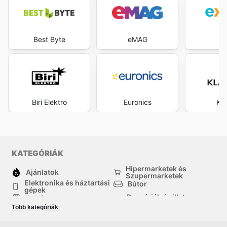
Best Byte
eMAG
Ex
Biri Elektro
Euronics
Kla
KATEGÓRIÁK
Hipermarketek és
Ajánlatok
Szupermarketek
Elektronika és háztartási
Bútor
gépek
Drogériák és illatszer-
Ruházat
boltok
Több kategóriák
háztartási cikkek
Sport
Gyermekek
Egyéb