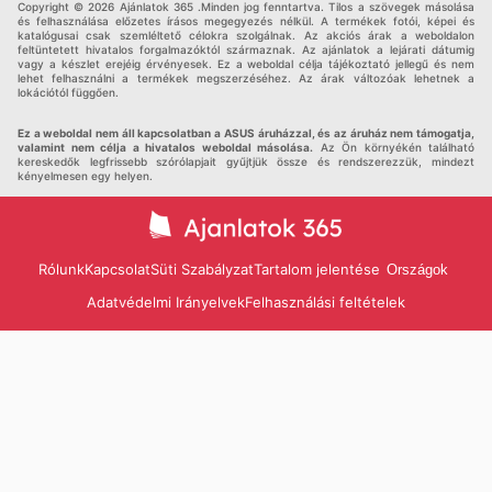
Copyright © 2026 Ajánlatok 365 .Minden jog fenntartva. Tilos a szövegek másolása
és felhasználása előzetes írásos megegyezés nélkül. A termékek fotói, képei és
katalógusai csak szemléltető célokra szolgálnak. Az akciós árak a weboldalon
feltüntetett hivatalos forgalmazóktól származnak. Az ajánlatok a lejárati dátumig
vagy a készlet erejéig érvényesek. Ez a weboldal célja tájékoztató jellegű és nem
lehet felhasználni a termékek megszerzéséhez. Az árak változóak lehetnek a
lokációtól függően.
Ez a weboldal nem áll kapcsolatban a ASUS áruházzal, és az áruház nem támogatja,
valamint nem célja a hivatalos weboldal másolása.
Az Ön környékén található
kereskedők legfrissebb szórólapjait gyűjtjük össze és rendszerezzük, mindezt
kényelmesen egy helyen.
Rólunk
Kapcsolat
Süti Szabályzat
Tartalom jelentése
Országok
Adatvédelmi Irányelvek
Felhasználási feltételek