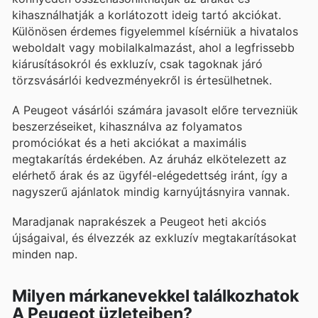
kihasználhatják a korlátozott ideig tartó akciókat.
Különösen érdemes figyelemmel kísérniük a hivatalos
weboldalt vagy mobilalkalmazást, ahol a legfrissebb
kiárusításokról és exkluzív, csak tagoknak járó
törzsvásárlói kedvezményekről is értesülhetnek.
A Peugeot vásárlói számára javasolt előre tervezniük
beszerzéseiket, kihasználva az folyamatos
promóciókat és a heti akciókat a maximális
megtakarítás érdekében. Az áruház elkötelezett az
elérhető árak és az ügyfél-elégedettség iránt, így a
nagyszerű ajánlatok mindig karnyújtásnyira vannak.
Maradjanak naprakészek a Peugeot heti akciós
újságaival, és élvezzék az exkluzív megtakarításokat
minden nap.
Milyen márkanevekkel találkozhatok
A Peugeot üzleteiben?