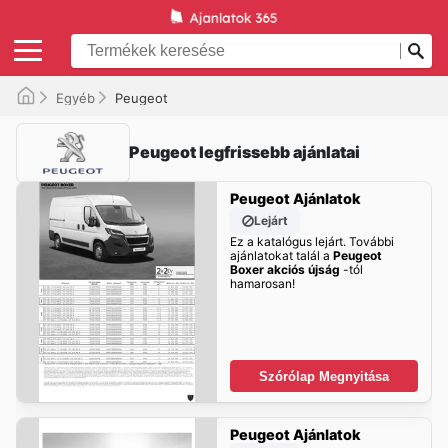
Egyéb
Peugeot
Peugeot legfrissebb ajánlatai
Peugeot Ajánlatok
Lejárt
Ez a katalógus lejárt. További
ajánlatokat talál a
Peugeot
Boxer akciós újság
-tól
hamarosan!
Szórólap Megnyitása
Peugeot Ajánlatok