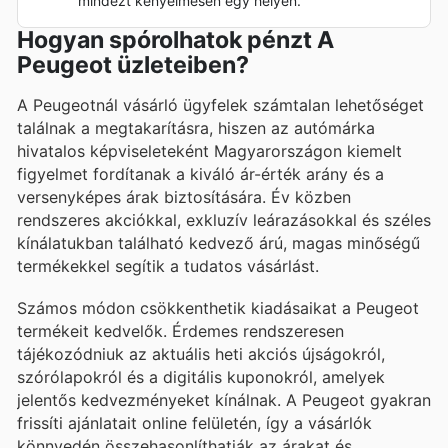
mindezt kényelmesen egy helyen.
Hogyan spórolhatok pénzt A
Peugeot üzleteiben?
A Peugeotnál vásárló ügyfelek számtalan lehetőséget
találnak a megtakarításra, hiszen az autómárka
hivatalos képviseleteként Magyarországon kiemelt
figyelmet fordítanak a kiváló ár-érték arány és a
versenyképes árak biztosítására. Év közben
rendszeres akciókkal, exkluzív leárazásokkal és széles
kínálatukban található kedvező árú, magas minőségű
termékekkel segítik a tudatos vásárlást.
Számos módon csökkenthetik kiadásaikat a Peugeot
termékeit kedvelők. Érdemes rendszeresen
tájékozódniuk az aktuális heti akciós újságokról,
szórólapokról és a digitális kuponokról, amelyek
jelentős kedvezményeket kínálnak. A Peugeot gyakran
frissíti ajánlatait online felületén, így a vásárlók
könnyedén összehasonlíthatják az árakat és