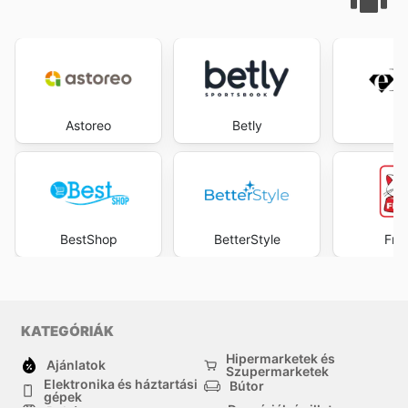
Astoreo
Betly
eB
BestShop
BetterStyle
Fre
KATEGÓRIÁK
Hipermarketek és
Ajánlatok
Szupermarketek
Elektronika és háztartási
Bútor
gépek