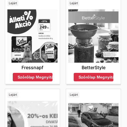
Lejárt
Lejárt
Fressnapf
BetterStyle
Szórólap Megnyitása
Szórólap Megnyitása
Lejárt
Lejárt