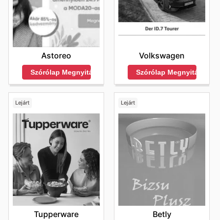
Astoreo
Volkswagen
Szórólap Megnyitása
Szórólap Megnyitása
Lejárt
Lejárt
Tupperware
Betly