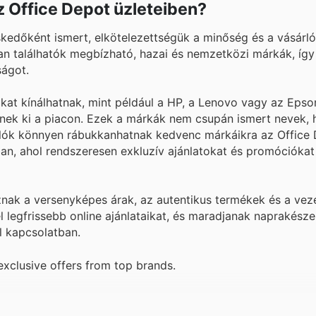
z Office Depot üzleteiben?
edőként ismert, elkötelezettségük a minőség és a vásárló
kban találhatók megbízható, hazai és nemzetközi márkák, íg
ságot.
kat kínálhatnak, mint például a HP, a Lenovo vagy az Epso
nnek ki a piacon. Ezek a márkák nem csupán ismert nevek,
rlók könnyen rábukkanhatnak kedvenc márkáikra az Office 
iban, ahol rendszeresen exkluzív ajánlatokat és promócióka
oznak a versenyképes árak, az autentikus termékek és a ve
l legfrissebb online ajánlataikat, és maradjanak naprakésze
l kapcsolatban.
xclusive offers from top brands.