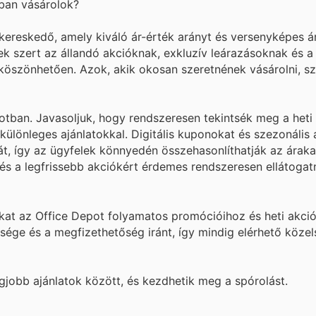
ban vásárolok?
reskedő, amely kiváló ár-érték arányt és versenyképes ár
k szert az állandó akcióknak, exkluzív leárazásoknak és a 
köszönhetően. Azok, akik okosan szeretnének vásárolni, 
ban. Javasoljuk, hogy rendszeresen tekintsék meg a heti 
lönleges ajánlatokkal. Digitális kuponokat és szezonális 
tát, így az ügyfelek könnyedén összehasonlíthatják az áraka
t és a legfrissebb akciókért érdemes rendszeresen ellátogat
kat az Office Depot folyamatos promócióihoz és heti akci
tsége és a megfizethetőség iránt, így mindig elérhető köze
jobb ajánlatok között, és kezdhetik meg a spórolást.