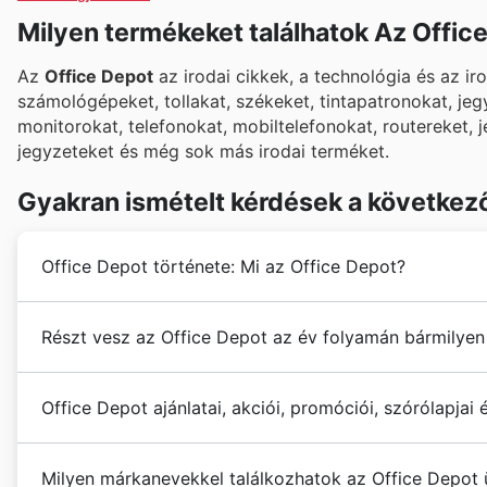
Milyen termékeket találhatok Az Offic
Az
Office Depot
az irodai cikkek, a technológia és az i
számológépeket, tollakat, székeket, tintapatronokat, je
monitorokat, telefonokat, mobiltelefonokat, routereket, j
jegyzeteket és még sok más irodai terméket.
Gyakran ismételt kérdések a következ
Office Depot története: Mi az Office Depot?
Az
Office Depotot
1986-ban alapították Patrick Sher,
Részt vesz az Office Depot az év folyamán bármilyen
bevásárlóközpontban volt, Floridában. 1988-ban a tár
piacának meghatározó szereplője volt. 2013-ban az O
Igen, az Office Depot egész évben számos szezonális
tevékenységük hatékonyságának növelése érdekében
Office Depot ajánlatai, akciói, promóciói, szórólapjai 
Magyarországon. Mielőtt ellátogatna valamelyik üzle
Az elmúlt években a vállalat az elsősorban az online
kuponokat
és
szórólapokat
weboldalunkon, hogy bizto
kényelmesen és költséghatékonyan tudjanak irodaszer
Az
Office Depot
egy amerikai irodaszer-,
technológia
nyári leárazások, az iskolakezdési akciók, az őszi k
Magyarországon a cégnek 9 üzlete van, többségük Bu
Milyen márkanevekkel találkozhatok az Office Depot 