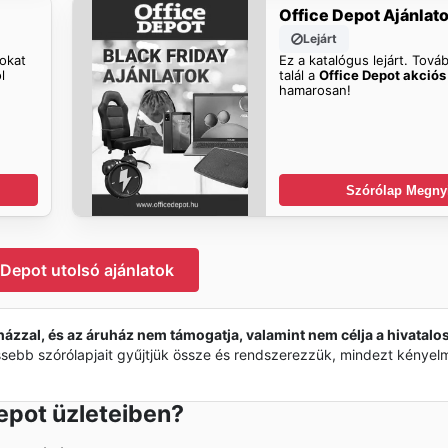
Office Depot Ajánlat
Lejárt
tokat
Ez a katalógus lejárt. Továb
l
talál a
Office Depot akciós
hamarosan!
Szórólap Megny
 Depot utolsó ajánlatok
házzal, és az áruház nem támogatja, valamint nem célja a hivatalo
ssebb szórólapjait gyűjtjük össze és rendszerezzük, mindezt kénye
epot üzleteiben?