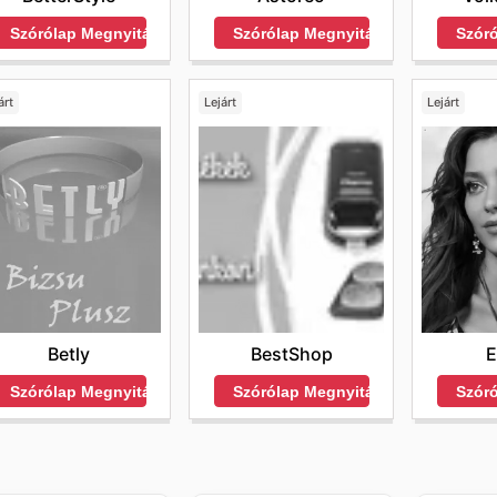
Szórólap Megnyitása
Szórólap Megnyitása
Szór
árt
Lejárt
Lejárt
Betly
BestShop
E
Szórólap Megnyitása
Szórólap Megnyitása
Szór