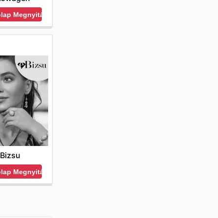
ólap Megnyitása
Bizsu
ólap Megnyitása