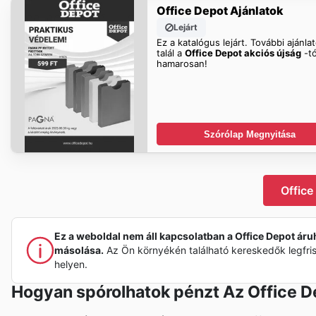
Office Depot Ajánlatok
Lejárt
Ez a katalógus lejárt. További ajánla
talál a
Office Depot akciós újság
-tó
hamarosan!
Szórólap Megnyitása
Office
Ez a weboldal nem áll kapcsolatban a Office Depot áru
másolása.
Az Ön környékén található kereskedők legfri
helyen.
Hogyan spórolhatok pénzt Az Office D