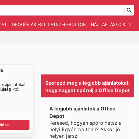
ZAT
DROGÉRIÁK ÉS ILLATSZER-BOLTOK
HÁZTARTÁSI CIKKEK
ok
Szerezd meg a legjobb ajánlatokat,
bi ajánlatokat
 újság
-tól
hogy nagyot spórolj a Office Depot
A legjobb ajánlatok a Office
Depot
Keresed, hogyan spórolhatsz a
itása
helyi Egyéb boltban? Akkor jó
helyen jársz!