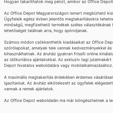
Hogyan takaríthatok meg pénzt, amikor az Office Depot
Az Office Depot Magyarországon ismert megbízható kiske
Ügyfeleik egész évben jelentős megtakarításokra tehetne
minőségű, megfizethető termékek széles választékának 
lehetőséget találnak arra, hogy spóroljanak.
Számos módon csökkenthetik kiadásaikat az Office Depot
szórólapokat, amelyek tele vannak kedvezményekkel és kü
kihasználhatnak. Az áruház gyakran frissíti online kínála
az időkorlátos ajánlatokkal. Az exkluzív tagi jutalmakér
Depot hivatalos weboldalára vagy mobilalkalmazásához.
A maximális megtakarítás érdekében érdemes vásárlásai
igazítaniuk. Az áruház elkötelezett az ügyfelek elégedet
vannak a remek ajánlatok.
Az Office Depot weboldalán ma már böngészhetnek a leg