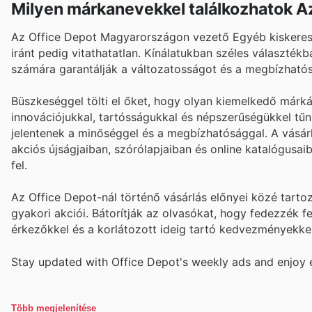
Milyen márkanevekkel találkozhatok A
Az Office Depot Magyarországon vezető Egyéb kiskeresk
iránt pedig vitathatatlan. Kínálatukban széles választé
számára garantálják a változatosságot és a megbízható
Büszkeséggel tölti el őket, hogy olyan kiemelkedő márká
innovációjukkal, tartósságukkal és népszerűségükkel tű
jelentenek a minőséggel és a megbízhatósággal. A vásá
akciós újságjaiban, szórólapjaiban és online katalógusa
fel.
Az Office Depot-nál történő vásárlás előnyei közé tart
gyakori akciói. Bátorítják az olvasókat, hogy fedezzék fe
érkezőkkel és a korlátozott ideig tartó kedvezményekke
Stay updated with Office Depot's weekly ads and enjoy e
Több megjelenítése