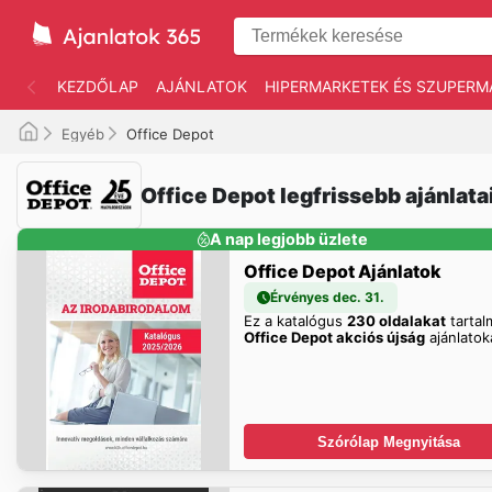
KEZDŐLAP
AJÁNLATOK
HIPERMARKETEK ÉS SZUPERM
Egyéb
Office Depot
Office Depot legfrissebb ajánlata
A nap legjobb üzlete
Office Depot Ajánlatok
Érvényes dec. 31.
Ez a katalógus
230 oldalakat
tartal
Office Depot akciós újság
ajánlatoka
Szórólap Megnyitása