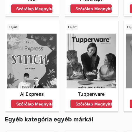
Szórólap Megnyitása
Szórólap Megnyitása
Lejárt
Lejárt
Lej
AliExpress
Tupperware
Szórólap Megnyitása
Szórólap Megnyitása
Egyéb kategória egyéb márkái