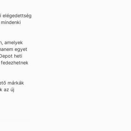
i elégedettség
y mindenki
n, amelyek
 hanem egyet
Depot heti
t fedezhetnek
zető márkák
k az új