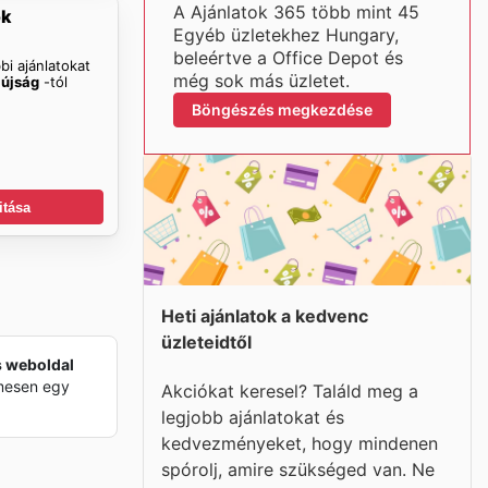
A Ajánlatok 365 több mint 45
ok
Egyéb üzletekhez Hungary,
beleértve a Office Depot és
bi ajánlatokat
még sok más üzletet.
 újság
-tól
Böngészés megkezdése
itása
Heti ajánlatok a kedvenc
üzleteidtől
s weboldal
lmesen egy
Akciókat keresel? Találd meg a
legjobb ajánlatokat és
kedvezményeket, hogy mindenen
spórolj, amire szükséged van. Ne