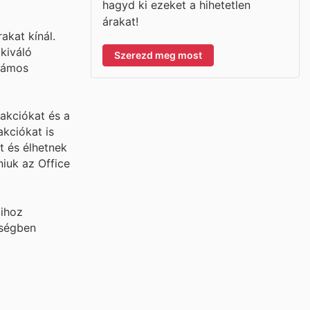
hagyd ki ezeket a hihetetlen
árakat!
akat kínál.
kiváló
Szerezd meg most
számos
akciókat és a
akciókat is
t és élhetnek
niuk az Office
óihoz
lségben