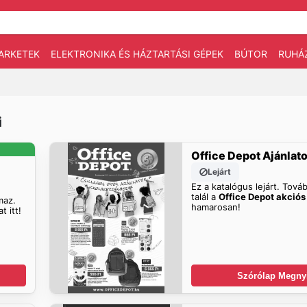
ARKETEK
ELEKTRONIKA ÉS HÁZTARTÁSI GÉPEK
BÚTOR
RUHÁ
i
Office Depot Ajánlat
Lejárt
Ez a katalógus lejárt. Továb
talál a
Office Depot akciós
maz.
hamarosan!
t itt!
Szórólap Megny