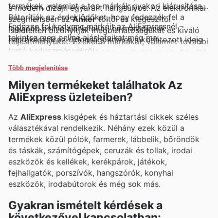
termékek, valamint a top márkák gyakori kiárusításai.
a modern dizájn egyaránt hangsúlyos. Az elektronikai
Bátorítják az érdeklődőket, hogy fedezzék fel a
szegmensben az
Anker
töltői és kiegészítői
Fedezze fel kedvenc márkáit az AliExpressnél –
legújabb online ajánlatokat, és maradjanak
ismételten bizonyítják megbízhatóságukat és kiváló
tekintse meg online ajánlataikat még ma.
naprakészek az újdonságokról és a korlátozott ideig
teljesítményüket. Ezeket a márkákat, valamint további
tartó kedvezményekről.
számos megbízható gyártó termékeit hetente frissülő
ajánlatainkban, hírleveleinkben és online
Több megjelenítése
katalógusainkban is megtalálhatják az érdeklődők,
Milyen termékeket találhatok Az
exkluzív akciók és promóciók formájában.
AliExpress üzleteiben?
Az
AliExpress
kisgépek és háztartási cikkek széles
választékával rendelkezik. Néhány ezek közül a
termékek közül pólók, farmerek, lábbelik, bőröndök
és táskák, számítógépek, ceruzák és tollak, irodai
eszközök és kellékek, kerékpárok, játékok,
fejhallgatók, porszívók, hangszórók, konyhai
eszközök, irodabútorok és még sok más.
Gyakran ismételt kérdések a
következővel kapcsolatban: