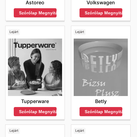
Astoreo
Volkswagen
Szórólap Megnyitása
Szórólap Megnyitása
Lejárt
Lejárt
Tupperware
Betly
Szórólap Megnyitása
Szórólap Megnyitása
Lejárt
Lejárt