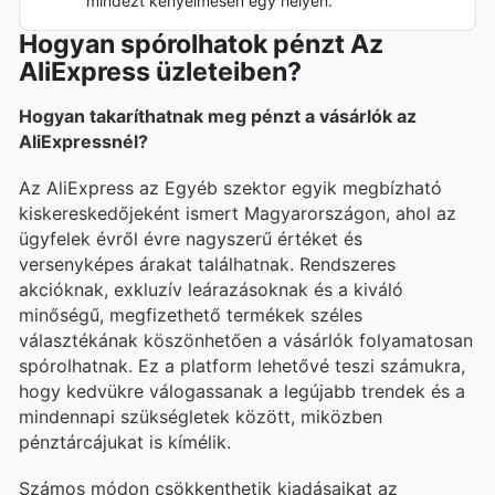
mindezt kényelmesen egy helyen.
Hogyan spórolhatok pénzt Az
AliExpress üzleteiben?
Hogyan takaríthatnak meg pénzt a vásárlók az
AliExpressnél?
Az AliExpress az Egyéb szektor egyik megbízható
kiskereskedőjeként ismert Magyarországon, ahol az
ügyfelek évről évre nagyszerű értéket és
versenyképes árakat találhatnak. Rendszeres
akcióknak, exkluzív leárazásoknak és a kiváló
minőségű, megfizethető termékek széles
választékának köszönhetően a vásárlók folyamatosan
spórolhatnak. Ez a platform lehetővé teszi számukra,
hogy kedvükre válogassanak a legújabb trendek és a
mindennapi szükségletek között, miközben
pénztárcájukat is kímélik.
Számos módon csökkenthetik kiadásaikat az