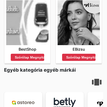
BestShop
EBizsu
Szórólap Megnyitása
Szórólap Megnyitása
Egyéb kategória egyéb márkái