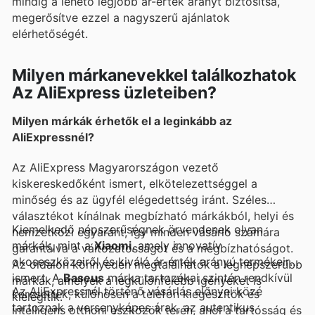
mindig a lehető legjobb ár-érték arányt biztosítsa,
megerősítve ezzel a nagyszerű ajánlatok
elérhetőségét.
Milyen márkanevekkel találkozhatok
Az AliExpress üzleteiben?
Milyen márkák érhetők el a leginkább az
AliExpressnél?
Az AliExpress Magyarországon vezető
kiskereskedőként ismert, elkötelezettséggel a
minőség és az ügyfél elégedettség iránt. Széles
választékot kínálnak megbízható márkákból, helyi és
Kiemelkedő népszerűségnek örvendenek olyan
nemzetközi egyaránt, így minden vásárló számára
márkák, mint a
Xiaomi
, amely innovatív
garantálva a változatosságot és a megbízhatóságot.
okoseszközeiről és kiváló ár-érték arányú termékeiről
Az oldalon könnyedén megtalálhatók a legnépszerűbb
ismert. A
Baseus
márka tartozékai szintén rendkívül
márkák, amelyek a legkülönfélébb igényeket is
Az AliExpressnél történő vásárlás előnyei közé
keresettek, különösen a telefon kiegészítők és
kielégítik.
tartoznak a versenyképes árak, az autentikus
intelligens otthoni eszközök terén, ahol a tartósság és