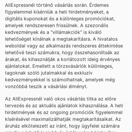
AliExpressnél történő vásárlás során. Érdemes
figyelemmel kísérniük a heti hirdetményeket, a
digitális kuponokat és a különleges promóciókat,
amelyek rendszeresen frissülnek. A szezonális
kedvezmények és a "villámakciók" is kiváló
lehetőséget kínálnak a megtakarításra. A hivatalos
weboldal vagy az alkalmazás rendszeres áttekintése
lehetővé teszi számukra, hogy összehasonlítsák az
árakat, és kihasználják a korlátozott ideig érvényes
ajánlatokat. Emellett a törzsvásárlók különleges,
tagoknak szóló jutalmakkal és exkluzív
kedvezményekkel is számolhatnak, amelyek még
vonzóbbá teszik a vásárlási élményt.
Az AliExpressnél való okos vásárlás titka az előre
tervezés és az aktuális ajánlatok kihasználása. A heti
hirdetmények és az ongoing promóciók figyelemmel
kísérésével maximalizálhatják megtakarításaikat. Az
áruház elkötelezett az iránt, hogy ügyfelei számára