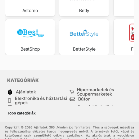
Astoreo
Betly
eB
BestShop
BetterStyle
Fre
KATEGÓRIÁK
Hipermarketek és
Ajánlatok
Szupermarketek
Elektronika és háztartási
Bútor
gépek
Drogériák és illatszer-
Ruházat
boltok
Több kategóriák
háztartási cikkek
Sport
Gyermekek
Egyéb
Copyright © 2026 Ajánlatok 365 .Minden jog fenntartva. Tilos a szövegek másolása
és felhasználása előzetes írásos megegyezés nélkül. A termékek fotói, képei és
katalógusai csak szemléltető célokra szolgálnak. Az akciós árak a weboldalon