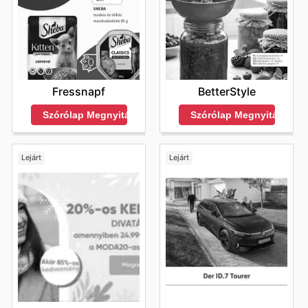
Fressnapf
BetterStyle
Szórólap Megnyitása
Szórólap Megnyitása
Lejárt
Lejárt