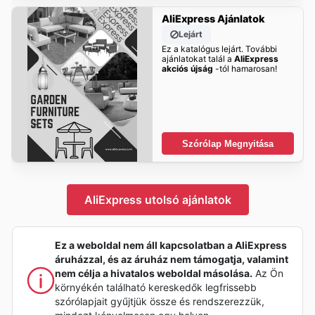
AliExpress Ajánlatok
Lejárt
Ez a katalógus lejárt. További
ajánlatokat talál a
AliExpress
akciós újság
-tól hamarosan!
Szórólap Megnyitása
AliExpress utolsó ajánlatok
Ez a weboldal nem áll kapcsolatban a AliExpress
áruházzal, és az áruház nem támogatja, valamint
nem célja a hivatalos weboldal másolása.
Az Ön
környékén található kereskedők legfrissebb
szórólapjait gyűjtjük össze és rendszerezzük,