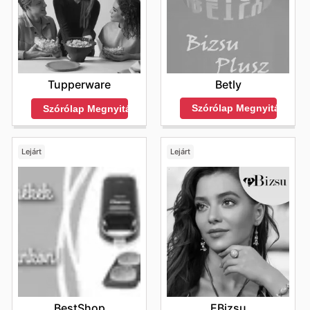
Betly
Tupperware
Szórólap Megnyitása
Szórólap Megnyitása
Lejárt
Lejárt
BestShop
EBizsu