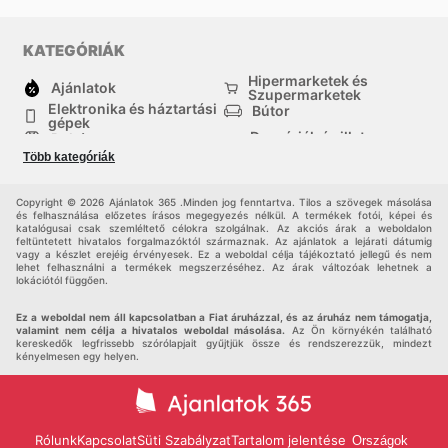
KATEGÓRIÁK
Hipermarketek és
Ajánlatok
Szupermarketek
Elektronika és háztartási
Bútor
gépek
Drogériák és illatszer-
Ruházat
boltok
Több kategóriák
háztartási cikkek
Sport
Gyermekek
Egyéb
Copyright © 2026 Ajánlatok 365 .Minden jog fenntartva. Tilos a szövegek másolása
és felhasználása előzetes írásos megegyezés nélkül. A termékek fotói, képei és
katalógusai csak szemléltető célokra szolgálnak. Az akciós árak a weboldalon
feltüntetett hivatalos forgalmazóktól származnak. Az ajánlatok a lejárati dátumig
vagy a készlet erejéig érvényesek. Ez a weboldal célja tájékoztató jellegű és nem
lehet felhasználni a termékek megszerzéséhez. Az árak változóak lehetnek a
lokációtól függően.
Ez a weboldal nem áll kapcsolatban a Fiat áruházzal, és az áruház nem támogatja,
valamint nem célja a hivatalos weboldal másolása.
Az Ön környékén található
kereskedők legfrissebb szórólapjait gyűjtjük össze és rendszerezzük, mindezt
kényelmesen egy helyen.
Rólunk
Kapcsolat
Süti Szabályzat
Tartalom jelentése
Országok