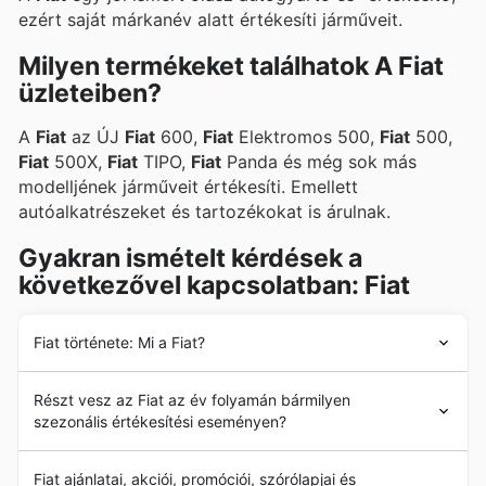
ezért saját márkanév alatt értékesíti járműveit.
Milyen termékeket találhatok A Fiat
üzleteiben?
A
Fiat
az ÚJ
Fiat
600,
Fiat
Elektromos 500,
Fiat
500,
Fiat
500X,
Fiat
TIPO,
Fiat
Panda és még sok más
modelljének járműveit értékesíti. Emellett
autóalkatrészeket és tartozékokat is árulnak.
Gyakran ismételt kérdések a
következővel kapcsolatban: Fiat
Fiat története: Mi a Fiat?
A
Fiat
ot 1899-ben alapította Giovanni Agnelli és egy
Részt vesz az Fiat az év folyamán bármilyen
befektetői csoport Olaszországban. A
Fiat
célja a
szezonális értékesítési eseményen?
kezdetektől fogva az volt, hogy nagy teljesítményű,
hatékony és innovatívan tervezett járművekkel
Igen, a Fiat gyakran részt vesz különböző szezonális
forradalmasítsa az autóipart. 1900-ban mutatták be
Fiat ajánlatai, akciói, promóciói, szórólapjai és