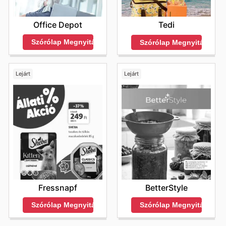
Office Depot
Tedi
Szórólap Megnyitása
Szórólap Megnyitása
Lejárt
Lejárt
Fressnapf
BetterStyle
Szórólap Megnyitása
Szórólap Megnyitása