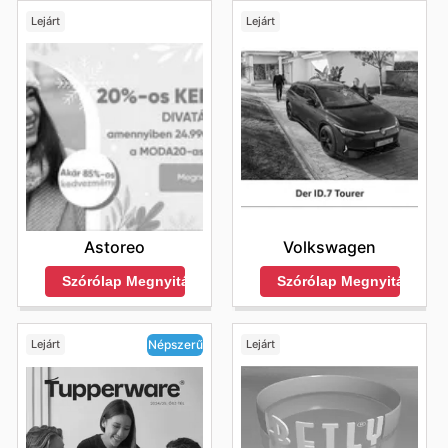
Lejárt
Lejárt
Astoreo
Volkswagen
Szórólap Megnyitása
Szórólap Megnyitása
Lejárt
Lejárt
Népszerű