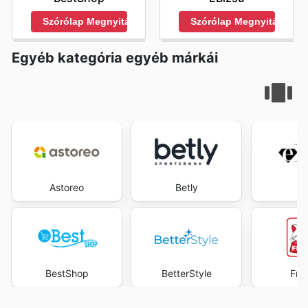
Szórólap Megnyitása
Szórólap Megnyitása
Egyéb kategória egyéb márkái
Astoreo
Betly
eB
BestShop
BetterStyle
Fre