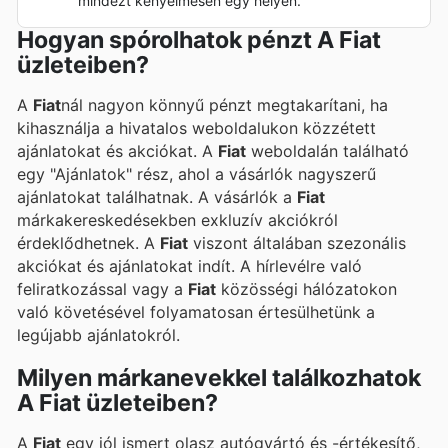
mindezt kényelmesen egy helyen.
Hogyan spórolhatok pénzt A Fiat
üzleteiben?
A
Fiat
nál nagyon könnyű pénzt megtakarítani, ha
kihasználja a hivatalos weboldalukon közzétett
ajánlatokat és akciókat. A
Fiat
weboldalán található
egy "Ajánlatok" rész, ahol a vásárlók nagyszerű
ajánlatokat találhatnak. A vásárlók a
Fiat
márkakereskedésekben exkluzív akciókról
érdeklődhetnek. A
Fiat
viszont általában szezonális
akciókat és ajánlatokat indít. A hírlevélre való
feliratkozással vagy a
Fiat
közösségi hálózatokon
való követésével folyamatosan értesülhetünk a
legújabb ajánlatokról.
Milyen márkanevekkel találkozhatok
A Fiat üzleteiben?
A
Fiat
egy jól ismert olasz autógyártó és -értékesítő,