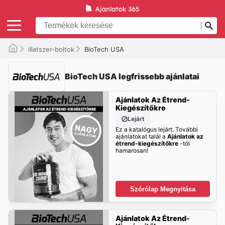
illatszer-boltok
BioTech USA
BioTech USA legfrissebb ajánlatai
Ajánlatok Az Étrend-
Kiegészítőkre
Lejárt
Ez a katalógus lejárt. További
ajánlatokat talál a
Ajánlatok az
étrend-kiegészítőkre
-tól
hamarosan!
Szórólap Megnyitása
Ajánlatok Az Étrend-