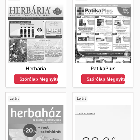
Herbária
PatikaPlus
Szórólap Megnyitása
Szórólap Megnyitása
Lejárt
Lejárt