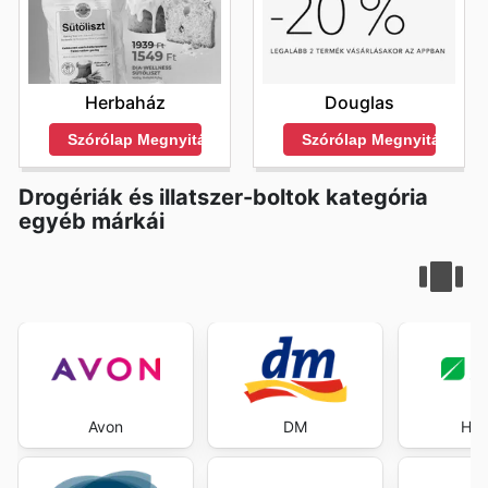
Herbaház
Douglas
Szórólap Megnyitása
Szórólap Megnyitása
Drogériák és illatszer-boltok kategória
egyéb márkái
Avon
DM
Her