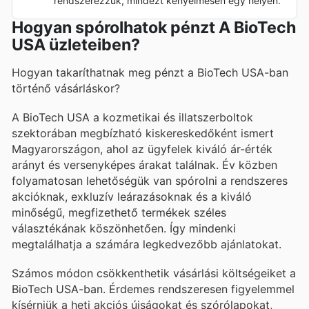
rendszerezzük, mindezt kényelmesen egy helyen.
Hogyan spórolhatok pénzt A BioTech
USA üzleteiben?
Hogyan takaríthatnak meg pénzt a BioTech USA-ban
történő vásárláskor?
A BioTech USA a kozmetikai és illatszerboltok
szektorában megbízható kiskereskedőként ismert
Magyarországon, ahol az ügyfelek kiváló ár-érték
arányt és versenyképes árakat találnak. Év közben
folyamatosan lehetőségük van spórolni a rendszeres
akcióknak, exkluzív leárazásoknak és a kiváló
minőségű, megfizethető termékek széles
választékának köszönhetően. Így mindenki
megtalálhatja a számára legkedvezőbb ajánlatokat.
Számos módon csökkenthetik vásárlási költségeiket a
BioTech USA-ban. Érdemes rendszeresen figyelemmel
kísérniük a heti akciós újságokat és szórólapokat,