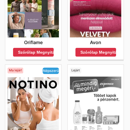
Oriflame
Avon
Szórólap Megnyitása
Szórólap Megnyitása
Ma lejár!
Lejárt
Népszerű