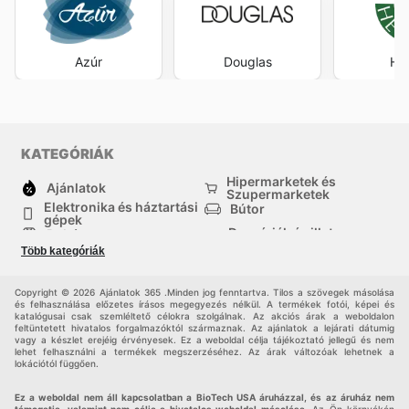
Azúr
Douglas
Her
KATEGÓRIÁK
Hipermarketek és
Ajánlatok
Szupermarketek
Elektronika és háztartási
Bútor
gépek
Drogériák és illatszer-
Ruházat
boltok
Több kategóriák
háztartási cikkek
Sport
Gyermekek
Egyéb
Copyright © 2026 Ajánlatok 365 .Minden jog fenntartva. Tilos a szövegek másolása
és felhasználása előzetes írásos megegyezés nélkül. A termékek fotói, képei és
katalógusai csak szemléltető célokra szolgálnak. Az akciós árak a weboldalon
feltüntetett hivatalos forgalmazóktól származnak. Az ajánlatok a lejárati dátumig
vagy a készlet erejéig érvényesek. Ez a weboldal célja tájékoztató jellegű és nem
lehet felhasználni a termékek megszerzéséhez. Az árak változóak lehetnek a
lokációtól függően.
Ez a weboldal nem áll kapcsolatban a BioTech USA áruházzal, és az áruház nem