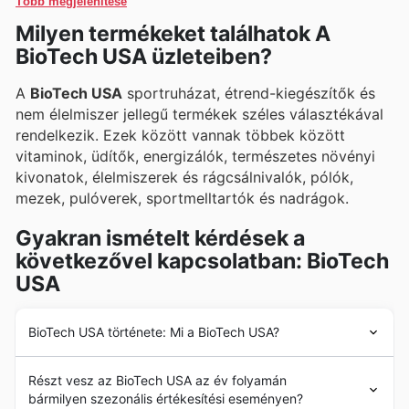
Több megjelenítése
Milyen termékeket találhatok A
BioTech USA üzleteiben?
A
BioTech USA
sportruházat, étrend-kiegészítők és
nem élelmiszer jellegű termékek széles választékával
rendelkezik. Ezek között vannak többek között
vitaminok, üdítők, energizálók, természetes növényi
kivonatok, élelmiszerek és rágcsálnivalók, pólók,
mezek, pulóverek, sportmelltartók és nadrágok.
Gyakran ismételt kérdések a
következővel kapcsolatban: BioTech
USA
BioTech USA története: Mi a BioTech USA?
A
BioTech USA
vállalat hivatalosan 1993-ban indult,
Részt vesz az BioTech USA az év folyamán
amikor a céget JLM Power Line néven alapították.
bármilyen szezonális értékesítési eseményen?
Akkoriban egy kis családi vállalkozás volt, amely