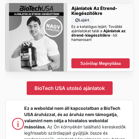
Ajánlatok Az Étrend-
Kiegészítőkre
Lejárt
Ez a katalógus lejárt. További
ajánlatokat talál a
Ajánlatok az
étrend-kiegészítőkre
-tól
hamarosan!
Szórólap Megnyitása
BioTech USA utolsó ajánlatok
Ez a weboldal nem áll kapcsolatban a BioTech
USA áruházzal, és az áruház nem támogatja,
valamint nem célja a hivatalos weboldal
másolása.
Az Ön környékén található kereskedők
legfrissebb szórólapjait gyűjtjük össze és