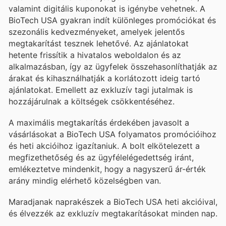
valamint digitális kuponokat is igénybe vehetnek. A
BioTech USA gyakran indít különleges promóciókat és
szezonális kedvezményeket, amelyek jelentős
megtakarítást tesznek lehetővé. Az ajánlatokat
hetente frissítik a hivatalos weboldalon és az
alkalmazásban, így az ügyfelek összehasonlíthatják az
árakat és kihasználhatják a korlátozott ideig tartó
ajánlatokat. Emellett az exkluzív tagi jutalmak is
hozzájárulnak a költségek csökkentéséhez.
A maximális megtakarítás érdekében javasolt a
vásárlásokat a BioTech USA folyamatos promócióihoz
és heti akcióihoz igazítaniuk. A bolt elkötelezett a
megfizethetőség és az ügyfélelégedettség iránt,
emlékeztetve mindenkit, hogy a nagyszerű ár-érték
arány mindig elérhető közelségben van.
Maradjanak naprakészek a BioTech USA heti akcióival,
és élvezzék az exkluzív megtakarításokat minden nap.