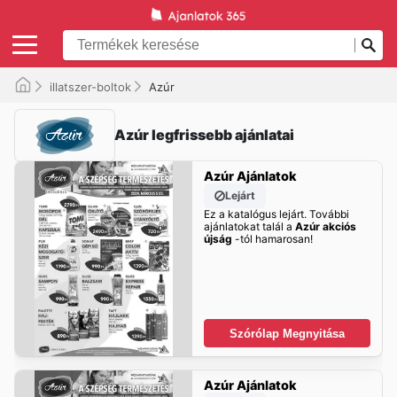
illatszer-boltok
Azúr
Azúr legfrissebb ajánlatai
Azúr Ajánlatok
Lejárt
Ez a katalógus lejárt. További
ajánlatokat talál a
Azúr akciós
újság
-tól hamarosan!
Szórólap Megnyitása
Azúr Ajánlatok