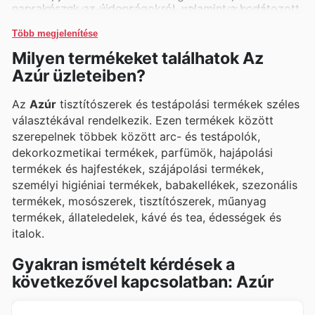
naprakészek az újdonságokról, valamint a korlátozott
exkluzív ajánlatokkal és promóciókkal várják őket.
ideig tartó kedvezményekről.
Több megjelenítése
Milyen termékeket találhatok Az
Azúr üzleteiben?
Az
Azúr
tisztítószerek és testápolási termékek széles
választékával rendelkezik. Ezen termékek között
szerepelnek többek között arc- és testápolók,
dekorkozmetikai termékek, parfümök, hajápolási
termékek és hajfestékek, szájápolási termékek,
személyi higiéniai termékek, babakellékek, szezonális
termékek, mosószerek, tisztítószerek, műanyag
termékek, állateledelek, kávé és tea, édességek és
italok.
Gyakran ismételt kérdések a
következővel kapcsolatban: Azúr