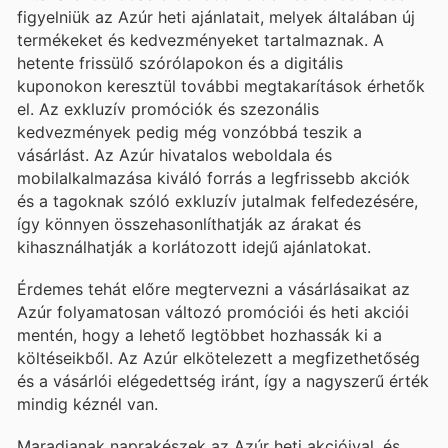
figyelniük az Azúr heti ajánlatait, melyek általában új
termékeket és kedvezményeket tartalmaznak. A
hetente frissülő szórólapokon és a digitális
kuponokon keresztül további megtakarítások érhetők
el. Az exkluzív promóciók és szezonális
kedvezmények pedig még vonzóbbá teszik a
vásárlást. Az Azúr hivatalos weboldala és
mobilalkalmazása kiváló forrás a legfrissebb akciók
és a tagoknak szóló exkluzív jutalmak felfedezésére,
így könnyen összehasonlíthatják az árakat és
kihasználhatják a korlátozott idejű ajánlatokat.
Érdemes tehát előre megtervezni a vásárlásaikat az
Azúr folyamatosan változó promóciói és heti akciói
mentén, hogy a lehető legtöbbet hozhassák ki a
költéseikből. Az Azúr elkötelezett a megfizethetőség
és a vásárlói elégedettség iránt, így a nagyszerű érték
mindig kéznél van.
Maradjanak naprakészek az Azúr heti akcióival, és