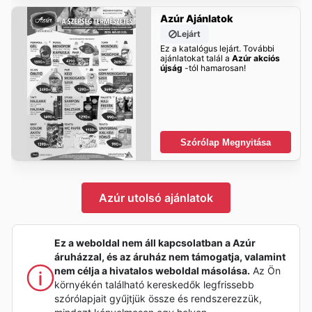
Azúr Ajánlatok
Lejárt
Ez a katalógus lejárt. További
ajánlatokat talál a
Azúr akciós
újság
-tól hamarosan!
Szórólap Megnyitása
Azúr utolsó ajánlatok
Ez a weboldal nem áll kapcsolatban a Azúr
áruházzal, és az áruház nem támogatja, valamint
nem célja a hivatalos weboldal másolása.
Az Ön
környékén található kereskedők legfrissebb
szórólapjait gyűjtjük össze és rendszerezzük,