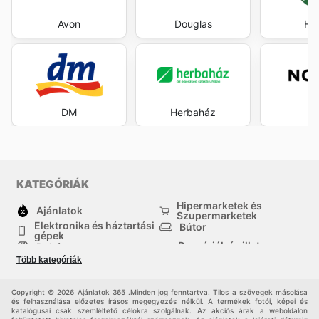
Avon
Douglas
Her
DM
Herbaház
No
KATEGÓRIÁK
Hipermarketek és
Ajánlatok
Szupermarketek
Elektronika és háztartási
Bútor
gépek
Drogériák és illatszer-
Ruházat
boltok
Több kategóriák
háztartási cikkek
Sport
Gyermekek
Egyéb
Copyright © 2026 Ajánlatok 365 .Minden jog fenntartva. Tilos a szövegek másolása
és felhasználása előzetes írásos megegyezés nélkül. A termékek fotói, képei és
katalógusai csak szemléltető célokra szolgálnak. Az akciós árak a weboldalon