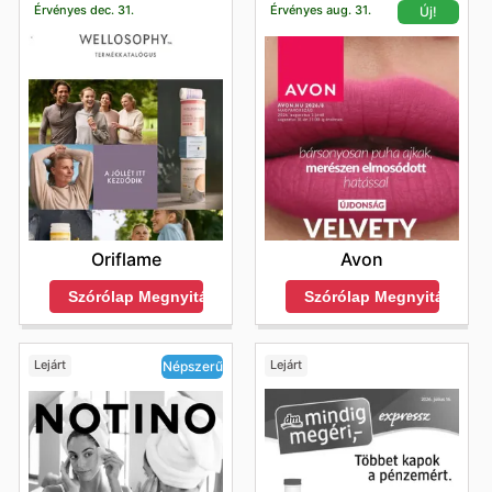
Érvényes dec. 31.
Érvényes aug. 31.
Új!
Oriflame
Avon
Szórólap Megnyitása
Szórólap Megnyitása
Lejárt
Lejárt
Népszerű