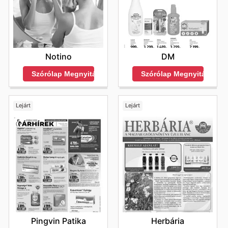
DM
Notino
Szórólap Megnyitása
Szórólap Megnyitása
Lejárt
Lejárt
Pingvin Patika
Herbária