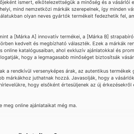
eként ismert, elkötelezettségük a minőség és a vásárlói 
 helyi, mind nemzetközi márkák szerepelnek, így minden vá
nálatukban olyan neves gyártók termékeit fedezhetik fel, 
t a [Márka A] innovatív termékei, a [Márka B] strapabíró
s körben kedvelt és megbízható választék. Ezek a márkák r
s online katalógusaiban, ahol exkluzív ajánlatokkal és pro
logatják, hogy a legmagasabb minőséget biztosítsák vásár
ak a rendkívül versenyképes árak, az autentikus termékek 
ebb márkákhoz juthatnak hozzá. Javasolják, hogy a vásárl
 hírlevelükre, hogy elsőként értesüljenek az új érkezésekről 
e meg online ajánlataikat még ma.