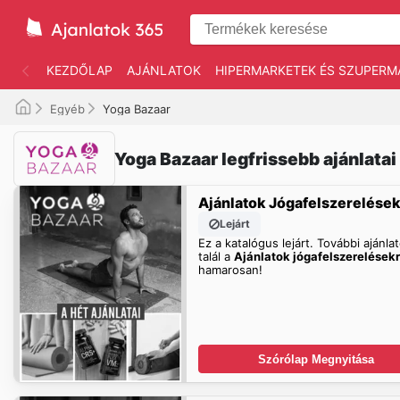
KEZDŐLAP
AJÁNLATOK
HIPERMARKETEK ÉS SZUPERM
Egyéb
Yoga Bazaar
Yoga Bazaar legfrissebb ajánlatai
Ajánlatok Jógafelszerelése
Lejárt
Ez a katalógus lejárt. További ajánla
talál a
Ajánlatok jógafelszerelések
hamarosan!
Szórólap Megnyitása