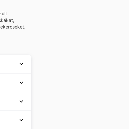
zült
skákat,
tekercseket,
és
tók
 nyári
 évben,
, mint a
ak
emzeti
talál a