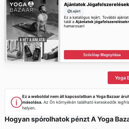
Ajánlatok Jógafelszerelése
Lejárt
Ez a katalógus lejárt. További ajánla
talál a
Ajánlatok jógafelszerelések
hamarosan!
Szórólap Megnyitása
Yoga B
Ez a weboldal nem áll kapcsolatban a Yoga Bazaar áruh
másolása.
Az Ön környékén található kereskedők legfri
helyen.
Hogyan spórolhatok pénzt A Yoga Baza