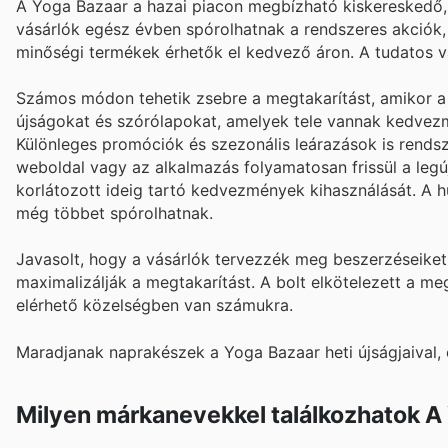
A Yoga Bazaar a hazai piacon megbízható kiskereskedő, a
vásárlók egész évben spórolhatnak a rendszeres akciók,
minőségi termékek érhetők el kedvező áron. A tudatos vá
Számos módon tehetik zsebre a megtakarítást, amikor a Y
újságokat és szórólapokat, amelyek tele vannak kedvezm
Különleges promóciók és szezonális leárazások is rendsze
weboldal vagy az alkalmazás folyamatosan frissül a legúj
korlátozott ideig tartó kedvezmények kihasználását. A 
még többet spórolhatnak.
Javasolt, hogy a vásárlók tervezzék meg beszerzéseiket
maximalizálják a megtakarítást. A bolt elkötelezett a me
elérhető közelségben van számukra.
Maradjanak naprakészek a Yoga Bazaar heti újságjaival,
Milyen márkanevekkel találkozhatok A