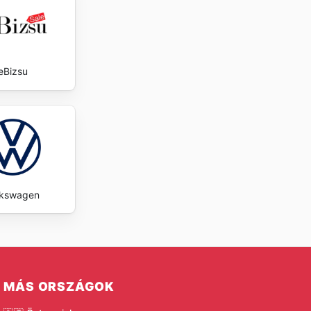
eBizsu
lkswagen
MÁS ORSZÁGOK