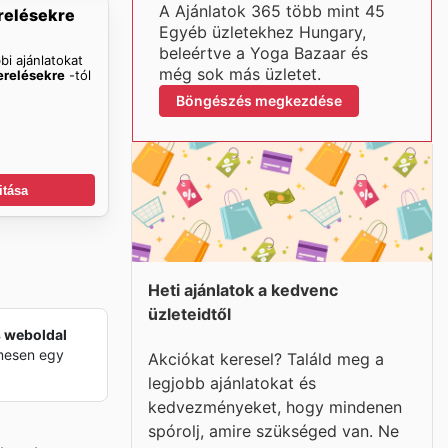
A Ajánlatok 365 több mint 45
relésekre
Egyéb üzletekhez Hungary,
beleértve a Yoga Bazaar és
bi ajánlatokat
még sok más üzletet.
erelésekre
-tól
Böngészés megkezdése
itása
Heti ajánlatok a kedvenc
üzleteidtől
s weboldal
lmesen egy
Akciókat keresel? Találd meg a
legjobb ajánlatokat és
kedvezményeket, hogy mindenen
spórolj, amire szükséged van. Ne