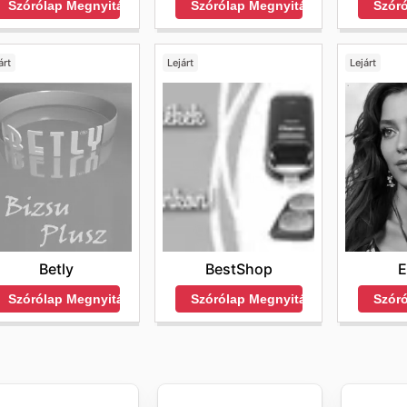
Szórólap Megnyitása
Szór
Szórólap Megnyitása
árt
Lejárt
Lejárt
Betly
BestShop
E
Szórólap Megnyitása
Szórólap Megnyitása
Szór