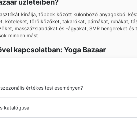
azaar üzleteiben?
asztékát kínálja, többek között különböző anyagokból kés
, köteleket, törölközőket, takarókat, párnákat, ruhákat, tá
özöket, masszázslabdákat és -ágyakat, SMR hengereket és 
sok minden mást.
ővel kapcsolatban: Yoga Bazaar
 a jógához és az egészséges életmódhoz kapcsolódó hazai 
szezonális értékesítési eseményen?
 céget Ábrahám Kata és Ócsai Zoltán jógagyakorlók és okta
gi termékeket kínáljanak a kezdőktől a haladó jógázókig.
romócióban vesz részt egész évben, beleértve a tavaszi és
 pályázatán a 2. helyezést érte el sport és fitnesz termék
és katalógusai
i akciókat és a téli leértékeléseket. Emellett, mint minden
gyobb jóga webáruháza.
s az Újév, valamint részt vesznek nemzetközi eseményeken
háza, amely mindent egy helyen kínál, amire egy jógázón
ik a helyi kereskedelmi ünnepnapokat is, mint például a N
.
sülő heti akciós újságokat, szórólapokat és katalógusokat 