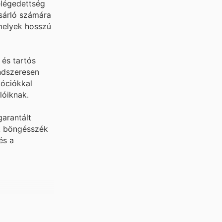
elégedettség
sárló számára
amelyek hosszú
 és tartós
endszeresen
móciókkal
lóiknak.
garantált
ók böngésszék
és a