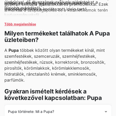
újságaival, és élvezzenek exkluzív ajánlatokat a
online, és mindig legyenek naprakészek az
gyakran exkluzív ajánlatokkal és promóciókkal. Ezek
legjobb márkákról.
újdonságokról és a korlátozott ideig tartó
a márkák a szépségápolás és a kozmetikumok terén
kedvezményekről.
is garanciát jelentenek a minőségre.
Több megjelenítése
Milyen termékeket találhatok A Pupa
üzleteiben?
A
Pupa
többek között olyan termékeket kínál, mint
szemfestékek, szemceruzák, szemhéjfestékek,
szemhéjfestékek, rúzsok, korrektorok, bronzosítók,
pirosítók, körömlakkok, körömlakklemosók,
hidratálók, ránctalanító krémek, sminklemosók,
parfümök.
Gyakran ismételt kérdések a
következővel kapcsolatban: Pupa
Pupa története: Mi a Pupa?