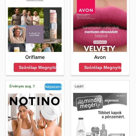
Oriflame
Avon
Szórólap Megnyitása
Szórólap Megnyitása
Érvényes aug. 7.
Lejárt
Népszerű