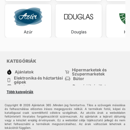
Azúr
Douglas
Her
KATEGÓRIÁK
Hipermarketek és
Ajánlatok
Szupermarketek
Elektronika és háztartási
Bútor
gépek
Drogériák és illatszer-
Ruházat
boltok
Több kategóriák
háztartási cikkek
Sport
Gyermekek
Egyéb
Copyright © 2026 Ajánlatok 365 .Minden jog fenntartva. Tilos a szövegek másolása
és felhasználása előzetes írásos megegyezés nélkül. A termékek fotói, képei és
katalógusai csak szemléltető célokra szolgálnak. Az akciós árak a weboldalon
feltüntetett hivatalos forgalmazóktól származnak. Az ajánlatok a lejárati dátumig
vagy a készlet erejéig érvényesek. Ez a weboldal célja tájékoztató jellegű és nem
lehet felhasználni a termékek megszerzéséhez. Az árak változóak lehetnek a
lokációtól függően.