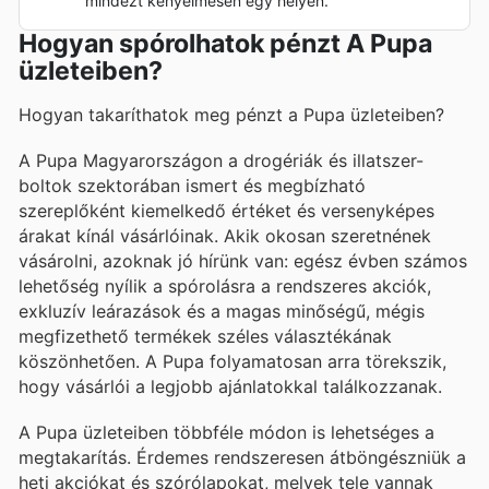
mindezt kényelmesen egy helyen.
Hogyan spórolhatok pénzt A Pupa
üzleteiben?
Hogyan takaríthatok meg pénzt a Pupa üzleteiben?
A Pupa Magyarországon a drogériák és illatszer-
boltok szektorában ismert és megbízható
szereplőként kiemelkedő értéket és versenyképes
árakat kínál vásárlóinak. Akik okosan szeretnének
vásárolni, azoknak jó hírünk van: egész évben számos
lehetőség nyílik a spórolásra a rendszeres akciók,
exkluzív leárazások és a magas minőségű, mégis
megfizethető termékek széles választékának
köszönhetően. A Pupa folyamatosan arra törekszik,
hogy vásárlói a legjobb ajánlatokkal találkozzanak.
A Pupa üzleteiben többféle módon is lehetséges a
megtakarítás. Érdemes rendszeresen átböngészniük a
heti akciókat és szórólapokat, melyek tele vannak