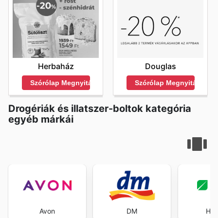
Herbaház
Douglas
Szórólap Megnyitása
Szórólap Megnyitása
Drogériák és illatszer-boltok kategória
egyéb márkái
Avon
DM
Her