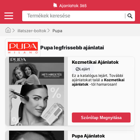
illatszer-boltok
Pupa
Pupa legfrissebb ajánlatai
Kozmetikai Ajánlatok
Lejárt
Ez a katalógus lejárt. További
ajánlatokat talál a
Kozmetikai
ajánlatok
-tól hamarosan!
Szórólap Megnyitása
Pupa Ajánlatok