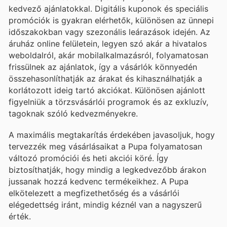
kedvező ajánlatokkal. Digitális kuponok és speciális
promóciók is gyakran elérhetők, különösen az ünnepi
időszakokban vagy szezonális leárazások idején. Az
áruház online felületein, legyen szó akár a hivatalos
weboldalról, akár mobilalkalmazásról, folyamatosan
frissülnek az ajánlatok, így a vásárlók könnyedén
összehasonlíthatják az árakat és kihasználhatják a
korlátozott ideig tartó akciókat. Különösen ajánlott
figyelniük a törzsvásárlói programok és az exkluzív,
tagoknak szóló kedvezményekre.
A maximális megtakarítás érdekében javasoljuk, hogy
tervezzék meg vásárlásaikat a Pupa folyamatosan
változó promóciói és heti akciói köré. Így
biztosíthatják, hogy mindig a legkedvezőbb árakon
jussanak hozzá kedvenc termékeikhez. A Pupa
elkötelezett a megfizethetőség és a vásárlói
elégedettség iránt, mindig kéznél van a nagyszerű
érték.