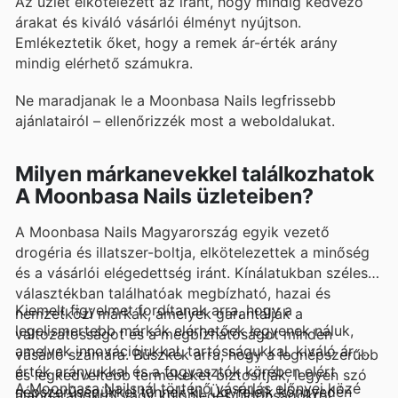
Az üzlet elkötelezett az iránt, hogy mindig kedvező
árakat és kiváló vásárlói élményt nyújtson.
Emlékeztetik őket, hogy a remek ár-érték arány
mindig elérhető számukra.
Ne maradjanak le a Moonbasa Nails legfrissebb
ajánlatairól – ellenőrizzék most a weboldalukat.
Milyen márkanevekkel találkozhatok
A Moonbasa Nails üzleteiben?
A Moonbasa Nails Magyarország egyik vezető
drogéria és illatszer-boltja, elkötelezettek a minőség
és a vásárlói elégedettség iránt. Kínálatukban széles
választékban találhatóak megbízható, hazai és
Kiemelt figyelmet fordítanak arra, hogy a
nemzetközi márkák, amelyek garantálják a
legelismertebb márkák elérhetőek legyenek náluk,
változatosságot és a megbízhatóságot minden
amelyek innovációjukkal, tartósságukkal, kiváló ár-
vásárló számára. Büszkék arra, hogy a legnépszerűbb
érték arányukkal és a fogyasztók körében elért
és legkedveltebb termékeket biztosítják, legyen szó
A Moonbasa Nailsnál történő vásárlás előnyei közé
népszerűségükkel tűnnek ki. Ügyfeleik könnyedén
alapdarabokról vagy különleges újdonságokról.