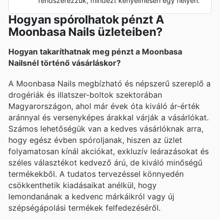
rendszerezzük, mindezt kényelmesen egy helyen.
Hogyan spórolhatok pénzt A
Moonbasa Nails üzleteiben?
Hogyan takaríthatnak meg pénzt a Moonbasa
Nailsnél történő vásárláskor?
A Moonbasa Nails megbízható és népszerű szereplő a
drogériák és illatszer-boltok szektorában
Magyarországon, ahol már évek óta kiváló ár-érték
aránnyal és versenyképes árakkal várják a vásárlókat.
Számos lehetőségük van a kedves vásárlóknak arra,
hogy egész évben spóroljanak, hiszen az üzlet
folyamatosan kínál akciókat, exkluzív leárazásokat és
széles választékot kedvező árú, de kiváló minőségű
termékekből. A tudatos tervezéssel könnyedén
csökkenthetik kiadásaikat anélkül, hogy
lemondanának a kedvenc márkáikról vagy új
szépségápolási termékek felfedezéséről.