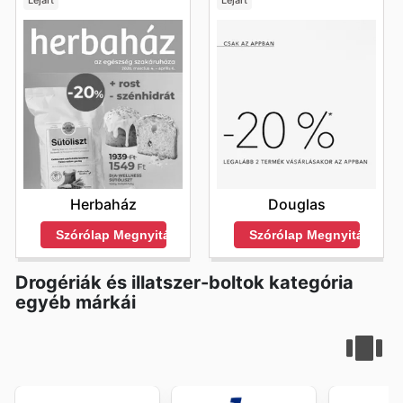
Lejárt
Lejárt
Herbaház
Douglas
Szórólap Megnyitása
Szórólap Megnyitása
Drogériák és illatszer-boltok kategória
egyéb márkái