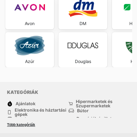
Avon
DM
Her
Azúr
Douglas
Her
KATEGÓRIÁK
Hipermarketek és
Ajánlatok
Szupermarketek
Elektronika és háztartási
Bútor
gépek
Drogériák és illatszer-
Ruházat
boltok
Több kategóriák
háztartási cikkek
Sport
Gyermekek
Egyéb