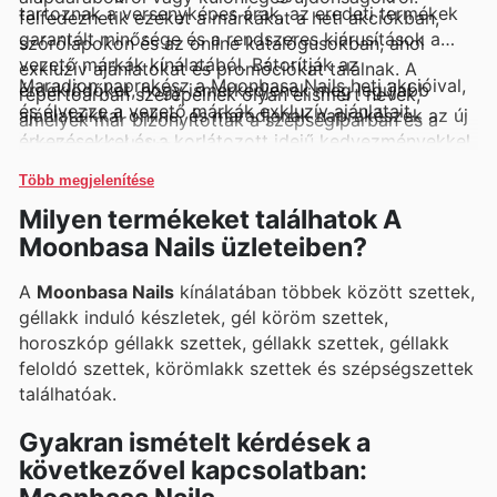
tartoznak a versenyképes árak, az eredeti termékek
felfedezhetik ezeket a márkákat a heti akciókban,
garantált minősége és a rendszeres kiárusítások a
szórólapokon és az online katalógusokban, ahol
vezető márkák kínálatából. Bátorítják az
exkluzív ajánlatokat és promóciókat találnak. A
Maradjon naprakész a Moonbasa Nails heti akcióival,
érdeklődőket, hogy ismerkedjenek meg legújabb
repertoárban szerepelnek olyan elismert nevek,
és élvezze a vezető márkák exkluzív ajánlatait.
ajánlataikkal online, és maradjanak naprakészek az új
amelyek már bizonyítottak a szépségiparban és a
érkezésekkel és a korlátozott idejű kedvezményekkel
mindennapi életben.
kapcsolatban.
Több megjelenítése
Milyen termékeket találhatok A
Moonbasa Nails üzleteiben?
A
Moonbasa Nails
kínálatában többek között szettek,
géllakk induló készletek, gél köröm szettek,
horoszkóp géllakk szettek, géllakk szettek, géllakk
feloldó szettek, körömlakk szettek és szépségszettek
találhatóak.
Gyakran ismételt kérdések a
következővel kapcsolatban: