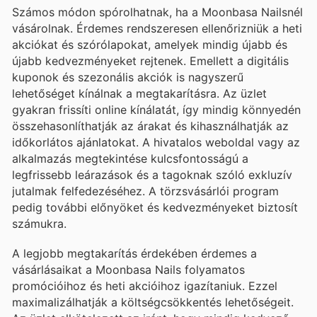
Számos módon spórolhatnak, ha a Moonbasa Nailsnél
vásárolnak. Érdemes rendszeresen ellenőrizniük a heti
akciókat és szórólapokat, amelyek mindig újabb és
újabb kedvezményeket rejtenek. Emellett a digitális
kuponok és szezonális akciók is nagyszerű
lehetőséget kínálnak a megtakarításra. Az üzlet
gyakran frissíti online kínálatát, így mindig könnyedén
összehasonlíthatják az árakat és kihasználhatják az
időkorlátos ajánlatokat. A hivatalos weboldal vagy az
alkalmazás megtekintése kulcsfontosságú a
legfrissebb leárazások és a tagoknak szóló exkluzív
jutalmak felfedezéséhez. A törzsvásárlói program
pedig további előnyöket és kedvezményeket biztosít
számukra.
A legjobb megtakarítás érdekében érdemes a
vásárlásaikat a Moonbasa Nails folyamatos
promócióihoz és heti akcióihoz igazítaniuk. Ezzel
maximalizálhatják a költségcsökkentés lehetőségeit.