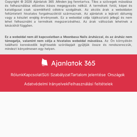
Copyright © 2026 Ajánlatok 365 .Minden jog fenntartva. Tilos a szövegek másolása
és felhasználása előzetes írásos megegyezés nélkül. A termékek fotói, képei és
katalógusai csak szemléltető célokra szolgálnak. Az akciós árak a weboldalon
feltüntetett hivatalos forgalmazóktól származnak. Az ajánlatok a lejárati dátumig
vagy a készlet erejéig érvényesek. Ez a weboldal célja tájékoztató jellegű és nem
lehet felhasználni a termékek megszerzéséhez. Az árak változóak lehetnek a
lokációtól függően.
Ez a weboldal nem áll kapcsolatban a Moonbasa Nails áruházzal, és az áruház nem
támogatja, valamint nem célja a hivatalos weboldal másolása.
Az Ön környékén
található kereskedők legfrissebb szórólapjait gyűjtjük össze és rendszerezzük,
mindezt kényelmesen egy helyen.
Rólunk
Kapcsolat
Süti Szabályzat
Tartalom jelentése
Országok
Adatvédelmi Irányelvek
Felhasználási feltételek