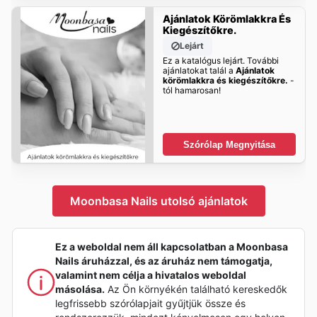
Ajánlatok Körömlakkra És
Kiegészítőkre.
Lejárt
Ez a katalógus lejárt. További
ajánlatokat talál a
Ajánlatok
körömlakkra és kiegészítőkre.
-
tól hamarosan!
Szórólap Megnyitása
Moonbasa Nails utolsó ajánlatok
Ez a weboldal nem áll kapcsolatban a Moonbasa
Nails áruházzal, és az áruház nem támogatja,
valamint nem célja a hivatalos weboldal
másolása.
Az Ön környékén található kereskedők
legfrissebb szórólapjait gyűjtjük össze és