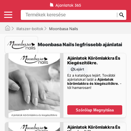
illatszer-boltok
Moonbasa Nails
Moonbasa Nails legfrissebb ajánlatai
Ajánlatok Körömlakkra És
Kiegészítőkre.
Lejárt
Ez a katalógus lejárt. További
ajánlatokat talál a
Ajánlatok
körömlakkra és kiegészítőkre.
-
tól hamarosan!
Szórólap Megnyitása
Ajánlatok Körömlakkra És