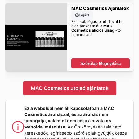
MAC Cosmetics Ajánlatok
Lejárt
Ez a katalógus lejárt. További
ajánlatokat talál a
MAC
Cosmetics akciós újság
-tól
hamarosan!
Szórólap Megnyitása
MAC Cosmetics utolsó ajánlatok
Ez a weboldal nem áll kapcsolatban a MAC
Cosmetics áruházzal, és az áruház nem
támogatja, valamint nem célja a hivatalos
weboldal másolása.
Az Ön környékén található
kereskedők legfrissebb szórólapjait gyűjtjük össze