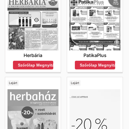
Herbária
PatikaPlus
Szórólap Megnyitása
Szórólap Megnyitása
Lejárt
Lejárt