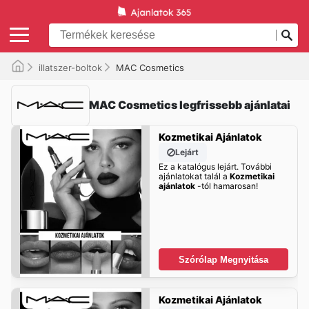
illatszer-boltok
MAC Cosmetics
MAC Cosmetics legfrissebb ajánlatai
Kozmetikai Ajánlatok
Lejárt
Ez a katalógus lejárt. További
ajánlatokat talál a
Kozmetikai
ajánlatok
-tól hamarosan!
Szórólap Megnyitása
Kozmetikai Ajánlatok