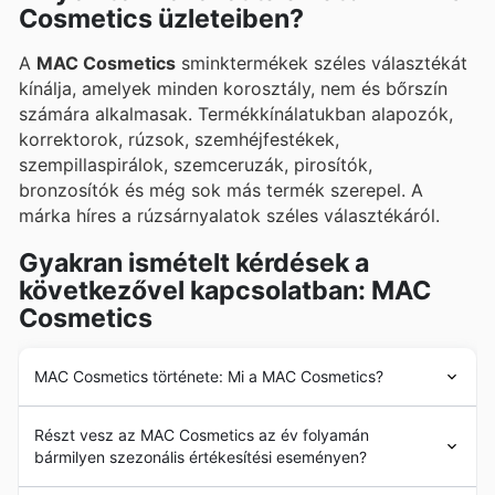
Cosmetics üzleteiben?
promóciókat.
A
MAC Cosmetics
sminktermékek széles választékát
kínálja, amelyek minden korosztály, nem és bőrszín
számára alkalmasak. Termékkínálatukban alapozók,
korrektorok, rúzsok, szemhéjfestékek,
szempillaspirálok, szemceruzák, pirosítók,
bronzosítók és még sok más termék szerepel. A
márka híres a rúzsárnyalatok széles választékáról.
Gyakran ismételt kérdések a
következővel kapcsolatban: MAC
Cosmetics
MAC Cosmetics története: Mi a MAC Cosmetics?
A
MAC Cosmetics
-et 1984-ben alapította a kanadai
Részt vesz az MAC Cosmetics az év folyamán
Torontóban Frank Toskan és Frank Angelo. A márkát
bármilyen szezonális értékesítési eseményen?
eredetileg azért hozták létre, hogy professzionális
sminkmesterek számára kínáljon sminktermékeket. Az