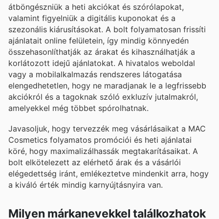
átböngészniük a heti akciókat és szórólapokat,
valamint figyelniük a digitális kuponokat és a
szezonális kiárusításokat. A bolt folyamatosan frissíti
ajánlatait online felületein, így mindig könnyedén
összehasonlíthatják az árakat és kihasználhatják a
korlátozott idejű ajánlatokat. A hivatalos weboldal
vagy a mobilalkalmazás rendszeres látogatása
elengedhetetlen, hogy ne maradjanak le a legfrissebb
akciókról és a tagoknak szóló exkluzív jutalmakról,
amelyekkel még többet spórolhatnak.
Javasoljuk, hogy tervezzék meg vásárlásaikat a MAC
Cosmetics folyamatos promóciói és heti ajánlatai
köré, hogy maximalizálhassák megtakarításaikat. A
bolt elkötelezett az elérhető árak és a vásárlói
elégedettség iránt, emlékeztetve mindenkit arra, hogy
a kiváló érték mindig karnyújtásnyira van.
Milyen márkanevekkel találkozhatok