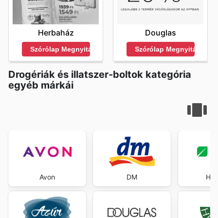
Herbaház
Douglas
Szórólap Megnyitása
Szórólap Megnyitása
Drogériák és illatszer-boltok kategória
egyéb márkái
Avon
DM
Her