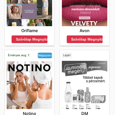
Oriflame
Avon
Szórólap Megnyitása
Szórólap Megnyitása
Érvényes aug. 7.
Lejárt
Népszerű
DM
Notino