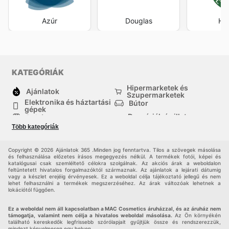
Azúr
Douglas
Her
KATEGÓRIÁK
Hipermarketek és
Ajánlatok
Szupermarketek
Elektronika és háztartási
Bútor
gépek
Drogériák és illatszer-
Ruházat
boltok
Több kategóriák
háztartási cikkek
Sport
Gyermekek
Egyéb
Copyright © 2026 Ajánlatok 365 .Minden jog fenntartva. Tilos a szövegek másolása
és felhasználása előzetes írásos megegyezés nélkül. A termékek fotói, képei és
katalógusai csak szemléltető célokra szolgálnak. Az akciós árak a weboldalon
feltüntetett hivatalos forgalmazóktól származnak. Az ajánlatok a lejárati dátumig
vagy a készlet erejéig érvényesek. Ez a weboldal célja tájékoztató jellegű és nem
lehet felhasználni a termékek megszerzéséhez. Az árak változóak lehetnek a
lokációtól függően.
Ez a weboldal nem áll kapcsolatban a MAC Cosmetics áruházzal, és az áruház nem
támogatja, valamint nem célja a hivatalos weboldal másolása.
Az Ön környékén
található kereskedők legfrissebb szórólapjait gyűjtjük össze és rendszerezzük,
mindezt kényelmesen egy helyen.