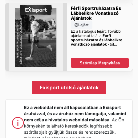
Férfi Sportruházatra És
Lábbelikre Vonatkozó
Ajánlatok
Lejárt
Ez a katalógus lejárt. További
ajánlatokat talál a
Férfi
sportruházatra és lábbelikre
vonatkozó ajánlatok
-tól
hamarosan!
Szórólap Megnyitása
Exisport utolsó ajánlatok
Ez a weboldal nem áll kapcsolatban a Exisport
áruházzal, és az áruház nem támogatja, valamint
nem célja a hivatalos weboldal másolása.
Az Ön
környékén található kereskedők legfrissebb
szórólapjait gyűjtjük össze és rendszerezzük,