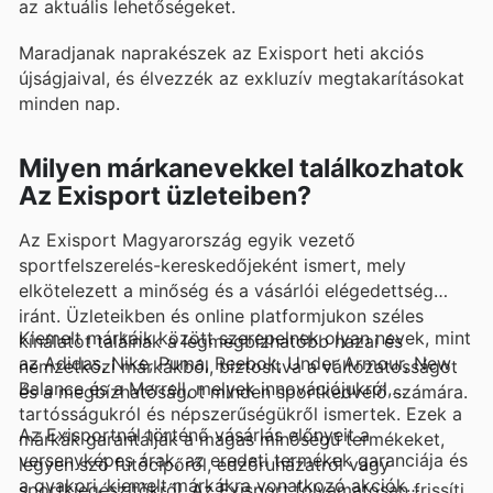
az aktuális lehetőségeket.
Maradjanak naprakészek az Exisport heti akciós
újságjaival, és élvezzék az exkluzív megtakarításokat
minden nap.
Milyen márkanevekkel találkozhatok
Az Exisport üzleteiben?
Az Exisport Magyarország egyik vezető
sportfelszerelés-kereskedőjeként ismert, mely
elkötelezett a minőség és a vásárlói elégedettség
iránt. Üzleteikben és online platformjukon széles
Kiemelt márkáik között szerepelnek olyan nevek, mint
kínálatot találnak a legmegbízhatóbb hazai és
az Adidas, Nike, Puma, Reebok, Under Armour, New
nemzetközi márkákból, biztosítva a változatosságot
Balance és a Merrell, melyek innovációjukról,
és a megbízhatóságot minden sportkedvelő számára.
tartósságukról és népszerűségükről ismertek. Ezek a
Az Exisportnál történő vásárlás előnyeit a
márkák garantálják a magas minőségű termékeket,
versenyképes árak, az eredeti termékek garanciája és
legyen szó futócipőről, edzőruházatról vagy
a gyakori, kiemelt márkákra vonatkozó akciók
sportkiegészítőkről. Az Exisport folyamatosan frissíti