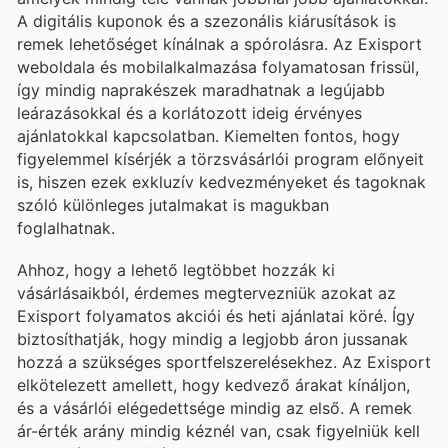
A digitális kuponok és a szezonális kiárusítások is
remek lehetőséget kínálnak a spórolásra. Az Exisport
weboldala és mobilalkalmazása folyamatosan frissül,
így mindig naprakészek maradhatnak a legújabb
leárazásokkal és a korlátozott ideig érvényes
ajánlatokkal kapcsolatban. Kiemelten fontos, hogy
figyelemmel kísérjék a törzsvásárlói program előnyeit
is, hiszen ezek exkluzív kedvezményeket és tagoknak
szóló különleges jutalmakat is magukban
foglalhatnak.
Ahhoz, hogy a lehető legtöbbet hozzák ki
vásárlásaikból, érdemes megtervezniük azokat az
Exisport folyamatos akciói és heti ajánlatai köré. Így
biztosíthatják, hogy mindig a legjobb áron jussanak
hozzá a szükséges sportfelszerelésekhez. Az Exisport
elkötelezett amellett, hogy kedvező árakat kínáljon,
és a vásárlói elégedettsége mindig az első. A remek
ár-érték arány mindig kéznél van, csak figyelniük kell