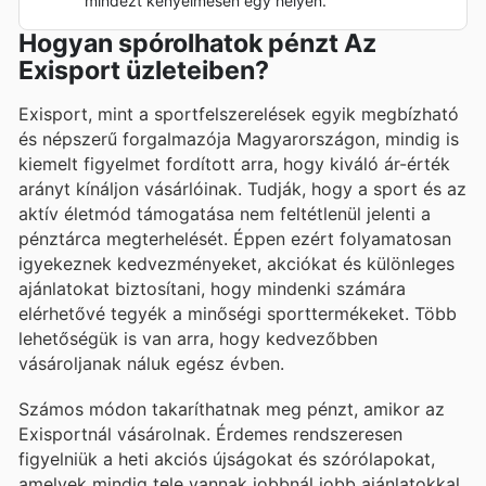
mindezt kényelmesen egy helyen.
Hogyan spórolhatok pénzt Az
Exisport üzleteiben?
Exisport, mint a sportfelszerelések egyik megbízható
és népszerű forgalmazója Magyarországon, mindig is
kiemelt figyelmet fordított arra, hogy kiváló ár-érték
arányt kínáljon vásárlóinak. Tudják, hogy a sport és az
aktív életmód támogatása nem feltétlenül jelenti a
pénztárca megterhelését. Éppen ezért folyamatosan
igyekeznek kedvezményeket, akciókat és különleges
ajánlatokat biztosítani, hogy mindenki számára
elérhetővé tegyék a minőségi sporttermékeket. Több
lehetőségük is van arra, hogy kedvezőbben
vásároljanak náluk egész évben.
Számos módon takaríthatnak meg pénzt, amikor az
Exisportnál vásárolnak. Érdemes rendszeresen
figyelniük a heti akciós újságokat és szórólapokat,
amelyek mindig tele vannak jobbnál jobb ajánlatokkal.