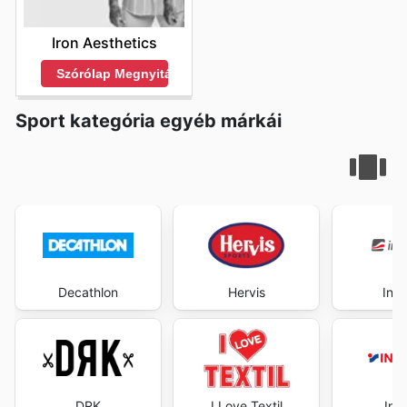
Iron Aesthetics
Szórólap Megnyitása
Sport kategória egyéb márkái
Decathlon
Hervis
Insp
DRK
I Love Textil
Int