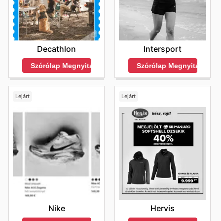
Intersport
Decathlon
Szórólap Megnyitása
Szórólap Megnyitása
Lejárt
Lejárt
Nike
Hervis