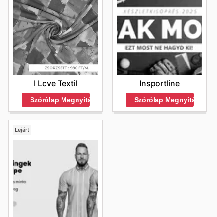
I Love Textil
Insportline
Szórólap Megnyitása
Szórólap Megnyitása
Lejárt