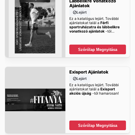
Lábbelikre Vonatkozó
Ajánlatok
Lejárt
Ez a katalógus lejárt. További
ajánlatokat talál a
Férfi
sportruházatra és lábbelikre
vonatkozó ajánlatok
-tól
hamarosan!
Szórólap Megnyitása
Exisport Ajánlatok
Lejárt
Ez a katalógus lejárt. További
ajánlatokat talál a
Exisport
akciós újság
-tól hamarosan!
Szórólap Megnyitása