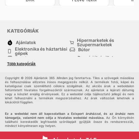
KATEGÓRIÁK
Hipermarketek és
Ajánlatok
Szupermarketek
Elektronika és háztartási
Bútor
gépek
Drogériák és illatszer-
Ruházat
boltok
Több kategóriák
háztartási cikkek
Sport
Gyermekek
Egyéb
Copyright © 2026 Ajánlatok 365 .Minden jog fenntartva. Tilos a szövegek másolása
és felhasználása előzetes írásos megegyezés nélkül. A termékek fotói, képei és
katalógusai csak szemléltető célokra szolgálnak. Az akciós árak a weboldalon
feltüntetett hivatalos forgalmazóktól származnak. Az ajánlatok a lejárati dátumig
vagy a készlet erejéig érvényesek. Ez a weboldal célja tájékoztató jellegű és nem
lehet felhasználni a termékek megszerzéséhez. Az árak változóak lehetnek a
lokációtól függően.
Ez a weboldal nem áll kapcsolatban a Exisport áruházzal, és az áruház nem
támogatja, valamint nem célja a hivatalos weboldal másolása.
Az Ön környékén
található kereskedők legfrissebb szórólapjait gyűjtjük össze és rendszerezzük,
mindezt kényelmesen egy helyen.