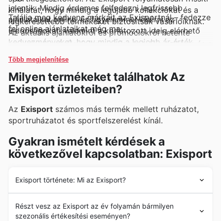
jelentik. Mindig érdemes felfedezni legfrissebb
kínálatát, hogy mindig a legújabb kollekciókat és a
Találja meg kedvenc márkáit az Exisportnál – fedezze
ajánlataikat online, és figyelemmel kísérni az
legkeresettebb termékeket biztosítsák vásárlóiknak.
fel online ajánlataikat még ma.
újdonságokat, valamint a korlátozott ideig elérhető
Az aktuális ajánlatokról és promóciókról hetente
kedvezményeket, hogy mindig a legjobb ár-érték
megjelenő szórólapjaikon, online katalógusaikban és a
arányban szerezhessék be kedvenc
weboldalukon is tájékozódhatnak.
Több megjelenítése
sportfelszereléseiket.
Milyen termékeket találhatok Az
Exisport üzleteiben?
Az
Exisport
számos más termék mellett ruházatot,
sportruházatot és sportfelszerelést kínál.
Gyakran ismételt kérdések a
következővel kapcsolatban: Exisport
Exisport története: Mi az Exisport?
Az
Exisport
ot 2003-ban alapították. Napjainkban a
Részt vesz az Exisport az év folyamán bármilyen
vállalat több mint 21 éves tapasztalattal rendelkezik.
szezonális értékesítési eseményen?