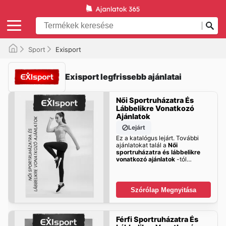
Sport
Exisport
Exisport legfrissebb ajánlatai
Női Sportruházatra És
Lábbelikre Vonatkozó
Ajánlatok
Lejárt
Ez a katalógus lejárt. További
ajánlatokat talál a
Női
sportruházatra és lábbelikre
vonatkozó ajánlatok
-tól
hamarosan!
Szórólap Megnyitása
Férfi Sportruházatra És