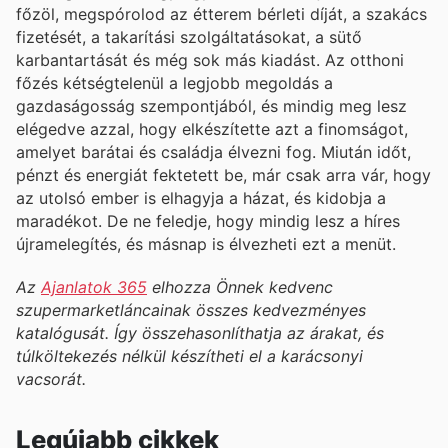
főzöl, megspórolod az étterem bérleti díját, a szakács
fizetését, a takarítási szolgáltatásokat, a sütő
karbantartását és még sok más kiadást. Az otthoni
főzés kétségtelenül a legjobb megoldás a
gazdaságosság szempontjából, és mindig meg lesz
elégedve azzal, hogy elkészítette azt a finomságot,
amelyet barátai és családja élvezni fog. Miután időt,
pénzt és energiát fektetett be, már csak arra vár, hogy
az utolsó ember is elhagyja a házat, és kidobja a
maradékot. De ne feledje, hogy mindig lesz a híres
újramelegítés, és másnap is élvezheti ezt a menüt.
Az
Ajanlatok 365
elhozza Önnek kedvenc
szupermarketláncainak összes kedvezményes
katalógusát. Így összehasonlíthatja az árakat, és
túlköltekezés nélkül készítheti el a karácsonyi
vacsorát.
Legújabb cikkek