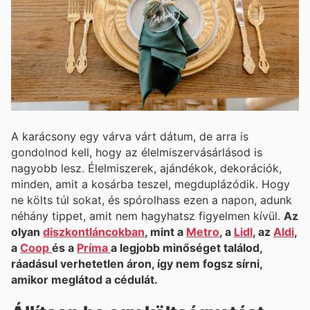
A karácsony egy várva várt dátum, de arra is
gondolnod kell, hogy az élelmiszervásárlásod is
nagyobb lesz. Élelmiszerek, ajándékok, dekorációk,
minden, amit a kosárba teszel, megduplázódik. Hogy
ne költs túl sokat, és spórolhass ezen a napon, adunk
néhány tippet, amit nem hagyhatsz figyelmen kívül.
Az
olyan
diszkontláncokban
, mint a
Metro
, a
Lidl
, az
Aldi
,
a
Coop
és a
Príma
a legjobb minőséget találod,
ráadásul verhetetlen áron, így nem fogsz sírni,
amikor meglátod a cédulát.