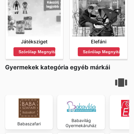
Játéksziget
Elefáni
Szórólap Megnyitása
Szórólap Megnyitása
Gyermekek kategória egyéb márkái
Babavilág
Babaszafari
El
Gyermekáruház