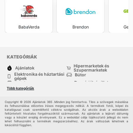
BabaVerda
Brendon
Gekk
KATEGÓRIÁK
Hipermarketek és
Ajánlatok
Szupermarketek
Elektronika és háztartási
Bútor
gépek
Drogériák és illatszer-
Ruházat
boltok
Több kategóriák
háztartási cikkek
Sport
Gyermekek
Egyéb
Copyright © 2026 Ajánlatok 365 .Minden jog fenntartva. Tilos a szövegek másolása
és felhasználása előzetes írásos megegyezés nélkül. A termékek fotói, képei és
katalógusai csak szemléltető célokra szolgálnak. Az akciós árak a weboldalon
feltüntetett hivatalos forgalmazóktól származnak. Az ajánlatok a lejárati dátumig
vagy a készlet erejéig érvényesek. Ez a weboldal célja tájékoztató jellegű és nem
lehet felhasználni a termékek megszerzéséhez. Az árak változóak lehetnek a
lokációtól függően.