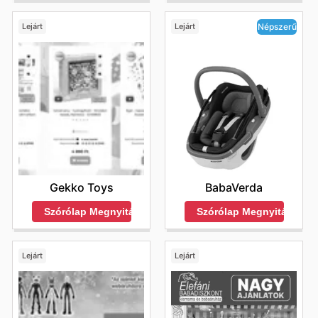
Lejárt
Lejárt
Népszerű
Gekko Toys
BabaVerda
Szórólap Megnyitása
Szórólap Megnyitása
Lejárt
Lejárt