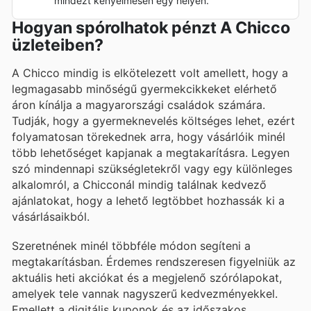
mindezt kényelmesen egy helyen.
Hogyan spórolhatok pénzt A Chicco
üzleteiben?
A Chicco mindig is elkötelezett volt amellett, hogy a
legmagasabb minőségű gyermekcikkeket elérhető
áron kínálja a magyarországi családok számára.
Tudják, hogy a gyermeknevelés költséges lehet, ezért
folyamatosan törekednek arra, hogy vásárlóik minél
több lehetőséget kapjanak a megtakarításra. Legyen
szó mindennapi szükségletekről vagy egy különleges
alkalomról, a Chicconál mindig találnak kedvező
ajánlatokat, hogy a lehető legtöbbet hozhassák ki a
vásárlásaikból.
Szeretnének minél többféle módon segíteni a
megtakarításban. Érdemes rendszeresen figyelniük az
aktuális heti akciókat és a megjelenő szórólapokat,
amelyek tele vannak nagyszerű kedvezményekkel.
Emellett a digitális kuponok és az időszakos,