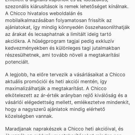
szezonális kiárusítások is remek lehetőséget kínálnak.
A Chicco hivatalos weboldalán és
mobilalkalmazásában folyamatosan frissítik az
ajánlatokat, így mindig könnyedén összehasonlíthatják
az árakat és lecsaphatnak a limitált ideig tartó
akciókra. A hűségprogram tagjai pedig exkluzív
kedvezményekben és különleges tagi jutalmakban
részesülhetnek, ami tovább növeli a megtakarítási
potenciált.
A legjobb, ha előre tervezik a vásárlásaikat a Chicco
aktuális promóciói és heti akciói mentén, így
maximalizálhatják a megtakarítást. A Chicco
elkötelezett az ár-érték arányban rejlő kiválóság és a
vásárlói elégedettség mellett, emlékeztetve mindenkit,
hogy a nagyszerű ajánlatok mindig elérhető
közelségben vannak.
Maradjanak naprakészek a Chicco heti akcióival, és