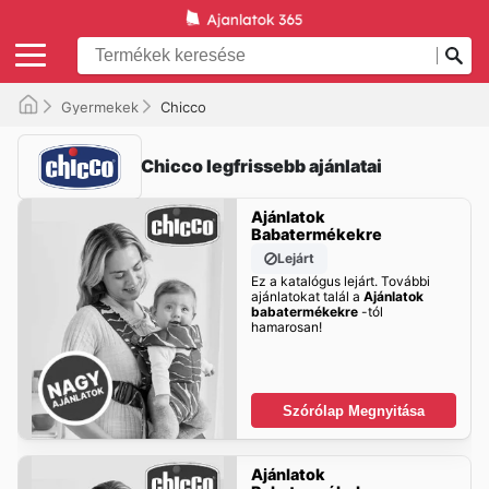
Gyermekek
Chicco
Chicco legfrissebb ajánlatai
Ajánlatok
Babatermékekre
Lejárt
Ez a katalógus lejárt. További
ajánlatokat talál a
Ajánlatok
babatermékekre
-tól
hamarosan!
Szórólap Megnyitása
Ajánlatok