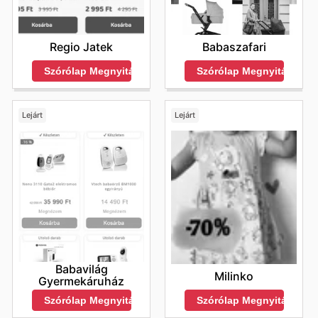
Regio Jatek
Babaszafari
Szórólap Megnyitása
Szórólap Megnyitása
Lejárt
Lejárt
Babavilág
Milinko
Gyermekáruház
Szórólap Megnyitása
Szórólap Megnyitása