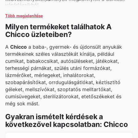
vásárlásaikból.
Több megjelenítése
Milyen termékeket találhatok A
Chicco üzleteiben?
A
Chicco
a baba-, gyermek- és újdonsült anyukák
termékeinek széles választékát kínálja, például
cumikat, babakocsikat, autósüléseket, játékokat,
terhességi párnákat, szülés utáni formázókat,
lázmérőket, mérlegeket, inhalátorokat,
szobapárásítókat, orrdugulásgátlókat, kéztisztító
géleket, mellszívókat, szoptatós melltartókat,
cumisüvegeket, sterilizátorokat, etetőszékeket és
még sok mást.
Gyakran ismételt kérdések a
következővel kapcsolatban: Chicco