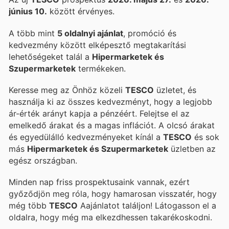
június 10.
között érvényes.
A több mint
5 oldalnyi ajánlat
, promóció és
kedvezmény között elképesztő megtakarítási
lehetőségeket talál a
Hipermarketek és
Szupermarketek
termékeken.
Keresse meg az Önhöz közeli
TESCO
üzletet, és
használja ki az összes kedvezményt, hogy a legjobb
ár-érték arányt kapja a pénzéért. Felejtse el az
emelkedő árakat és a magas inflációt. A
olcsó árakat
és egyedülálló kedvezményeket kínál a
TESCO
és sok
más
Hipermarketek és Szupermarketek
üzletben az
egész országban.
Minden nap friss prospektusaink vannak, ezért
győződjön meg róla, hogy hamarosan visszatér, hogy
még több
TESCO
Aajánlatot találjon! Látogasson el a
oldalra, hogy még ma elkezdhessen takarékoskodni.