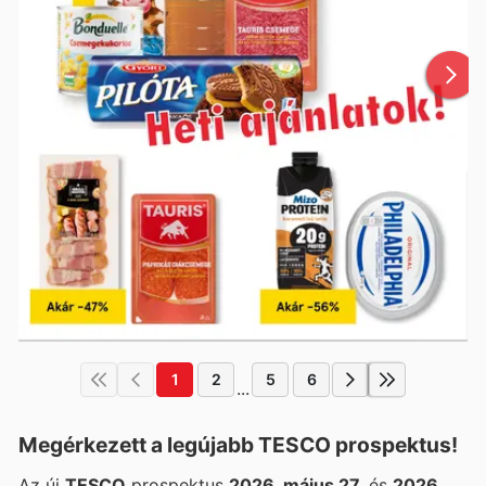
1
2
5
6
...
Megérkezett a legújabb TESCO prospektus!
Az új
TESCO
prospektus
2026. május 27.
és
2026.