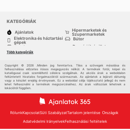
KATEGÓRIÁK
Hipermarketek és
Ajánlatok
Szupermarketek
Elektronika és háztartási
Bútor
gépek
Drogériák és illatszer-
Ruházat
boltok
Több kategóriák
háztartási cikkek
Sport
Gyermekek
Egyéb
Copyright © 2026 .Minden jog fenntartva. Tilos a szövegek másolása és
felhasználása előzetes írásos megegyezés nélkül. A termékek fotói, képei és
katalógusai csak szemléltető célokra szolgálnak. Az akciós árak a weboldalon
feltüntetett hivatalos forgalmazóktól származnak. Az ajánlatok a lejárati dátumig
vagy a készlet erejéig érvényesek. Ez a weboldal célja tájékoztató jellegű és nem
lehet felhasználni a termékek megszerzéséhez. Az árak változóak lehetnek a
lokációtól függően.
Rólunk
Kapcsolat
Süti Szabályzat
Tartalom jelentése
Országok
Adatvédelmi Irányelvek
Felhasználási feltételek