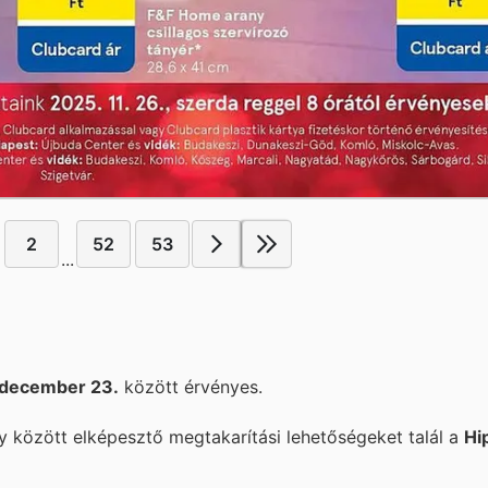
2
52
53
...
 december 23.
között érvényes.
 között elképesztő megtakarítási lehetőségeket talál a
Hi