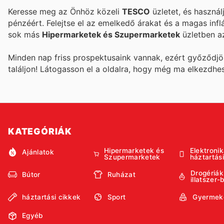
Keresse meg az Önhöz közeli
TESCO
üzletet, és használ
pénzéért. Felejtse el az emelkedő árakat és a magas infl
sok más
Hipermarketek és Szupermarketek
üzletben a
Minden nap friss prospektusaink vannak, ezért győződj
találjon! Látogasson el a
oldalra, hogy még ma elkezdhe
KATEGÓRIÁK
Hipermarketek és
Elektronik
Ajánlatok
Szupermarketek
háztartás
Drogériák
Bútor
Ruházat
illatszer-
háztartási cikkek
Sport
Gyermek
Egyéb