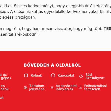
ja ki az összes kedvezményt, hogy a legjobb ár-érték arány
ációt. A
olcsó árakat és egyedülálló kedvezményeket kínál
z egész országban.
ön meg róla, hogy hamarosan visszatér, hogy még több
TE
ssen takarékoskodni.
BŐVEBBEN A OLDALRÓL
a és
Süti
Rólunk
Kapcsolat
i gépek
Szabályzat
 és
Tartalom
Adatvédelmi
Felhasználási
boltok
jelentése
Irányelvek
feltételek
ek