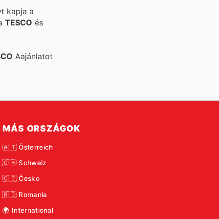
t kapja a
 a
TESCO
és
SCO
Aajánlatot
MÁS ORSZÁGOK
🇦🇹 Österreich
🇨🇭 Schweiz
🇨🇿 Česko
🇷🇴 Romania
🌍 International