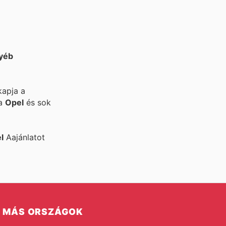
yéb
kapja a
 a
Opel
és sok
l
Aajánlatot
MÁS ORSZÁGOK