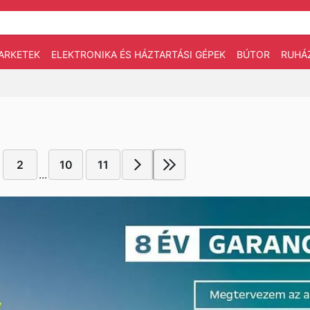
ARKETEK
ELEKTRONIKA ÉS HÁZTARTÁSI GÉPEK
BÚTOR
RUHÁ
2
10
11
...