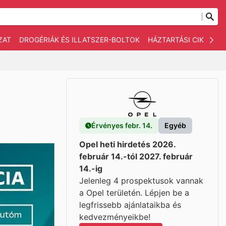
ZAT
DROGÉRIÁK ÉS ILLATSZER-BOLTOK
HÁZTARTÁSI CIKKEK
Érvényes febr. 14.
Egyéb
Opel heti hirdetés 2026.
február 14.-tól 2027. február
14.-ig
Jelenleg 4 prospektusok vannak
a Opel területén. Lépjen be a
legfrissebb ajánlataikba és
kedvezményeikbe!