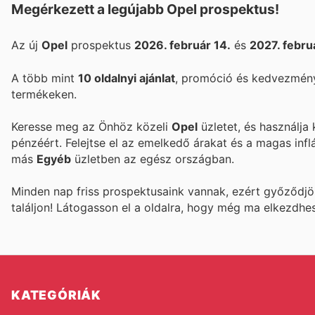
Megérkezett a legújabb Opel prospektus!
Az új
Opel
prospektus
2026. február 14.
és
2027. febru
A több mint
10 oldalnyi ajánlat
, promóció és kedvezmény
termékeken.
Keresse meg az Önhöz közeli
Opel
üzletet, és használja
pénzéért. Felejtse el az emelkedő árakat és a magas infl
más
Egyéb
üzletben az egész országban.
Minden nap friss prospektusaink vannak, ezért győződj
találjon! Látogasson el a
oldalra, hogy még ma elkezdhe
KATEGÓRIÁK