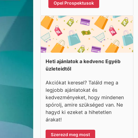
Opel Prospektusok
Heti ajánlatok a kedvenc Egyéb
üzleteidtől
Akciókat keresel? Találd meg a
legjobb ajánlatokat és
kedvezményeket, hogy mindenen
spórolj, amire szükséged van. Ne
hagyd ki ezeket a hihetetlen
árakat!
Szerezd meg most