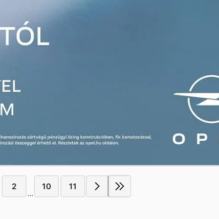
2
10
11
...