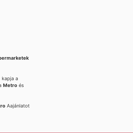
permarketek
 kapja a
 a
Metro
és
ro
Aajánlatot