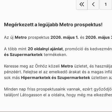
1
Megérkezett a legújabb Metro prospektus!
Az új
Metro
prospektus
2026. május 1.
és
2026. május 
A több mint
20 oldalnyi ajánlat
, promóció és kedvezmény
és Szupermarketek
termékeken.
Keresse meg az Önhöz közeli
Metro
üzletet, és használj
pénzéért. Felejtse el az emelkedő árakat és a magas infl
sok más
Hipermarketek és Szupermarketek
üzletben a
Minden nap friss prospektusaink vannak, ezért győződj
találjon! Látogasson el a
oldalra, hogy még ma elkezdhe