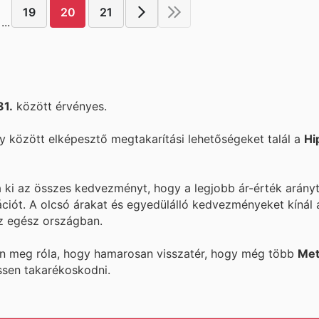
19
20
21
...
31.
között érvényes.
 között elképesztő megtakarítási lehetőségeket talál a
Hi
a ki az összes kedvezményt, hogy a legjobb ár-érték arányt
ációt. A
olcsó árakat és egyedülálló kedvezményeket kínál
z egész országban.
ön meg róla, hogy hamarosan visszatér, hogy még több
Met
ssen takarékoskodni.