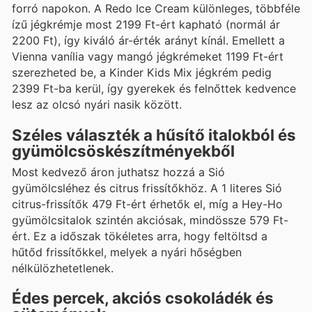
forró napokon. A Redo Ice Cream különleges, többféle
ízű jégkrémje most 2199 Ft-ért kapható (normál ár
2200 Ft), így kiváló ár-érték arányt kínál. Emellett a
Vienna vanília vagy mangó jégkrémeket 1199 Ft-ért
szerezheted be, a Kinder Kids Mix jégkrém pedig
2399 Ft-ba kerül, így gyerekek és felnőttek kedvence
lesz az olcsó nyári nasik között.
Széles választék a hűsítő italokból és
gyümölcsöskészítményekből
Most kedvező áron juthatsz hozzá a Sió
gyümölcsléhez és citrus frissítőkhöz. A 1 literes Sió
citrus-frissítők 479 Ft-ért érhetők el, míg a Hey-Ho
gyümölcsitalok szintén akciósak, mindössze 579 Ft-
ért. Ez a időszak tökéletes arra, hogy feltöltsd a
hűtőd frissítőkkel, melyek a nyári hőségben
nélkülözhetetlenek.
Édes percek, akciós csokoládék és