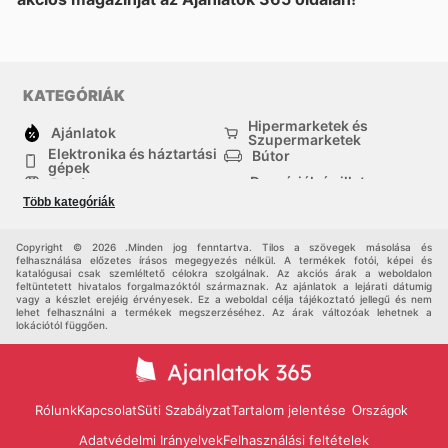
KATEGÓRIÁK
Hipermarketek és
Ajánlatok
Szupermarketek
Elektronika és háztartási
Bútor
gépek
Drogériák és illatszer-
Ruházat
boltok
Több kategóriák
háztartási cikkek
Sport
Gyermekek
Egyéb
Copyright © 2026 .Minden jog fenntartva. Tilos a szövegek másolása és
felhasználása előzetes írásos megegyezés nélkül. A termékek fotói, képei és
katalógusai csak szemléltető célokra szolgálnak. Az akciós árak a weboldalon
feltüntetett hivatalos forgalmazóktól származnak. Az ajánlatok a lejárati dátumig
vagy a készlet erejéig érvényesek. Ez a weboldal célja tájékoztató jellegű és nem
lehet felhasználni a termékek megszerzéséhez. Az árak változóak lehetnek a
lokációtól függően.
Rólunk
Kapcsolat
Süti Szabályzat
Tartalom jelentése
Országok
Adatvédelmi Irányelvek
Felhasználási feltételek