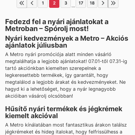
1
2
3
17
18
...
Fedezd fel a nyári ajánlatokat a
Metroban – Spórolj most!
Nyári kedvezmények a Metro – Akciós
ajánlatok júliusban
A Metro nyári promóciója alatt minden vásárló
megtalálhatja a legjobb ajánlatokat! 07.01-től 07.31-ig
tartó akciónkban kiemelten szerepelnek a
legkeresettebb termékek, így garantált, hogy
megtalálod a legjobb árakat és kedvezményeket. Ne
hagyd ki a lehetőséget, hogy a nyár legnagyobb
akcióiban vásárolj olcsóbban!
Hűsítő nyári termékek és jégkrémek
kiemelt akcióval
A Metro kínálatában most fantasztikus árakon találsz
jégkrémeket és hideg italokat, hogy felfrissülhess a