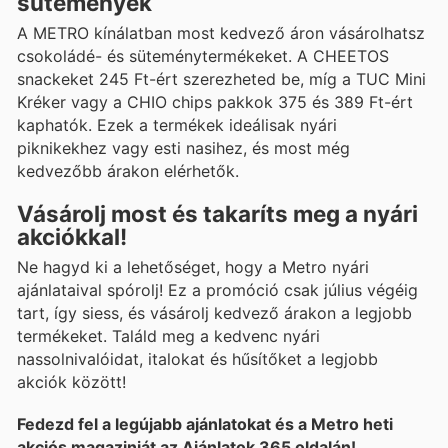
sütemények
A METRO kínálatban most kedvező áron vásárolhatsz
csokoládé- és süteménytermékeket. A CHEETOS
snackeket 245 Ft-ért szerezheted be, míg a TUC Mini
Kréker vagy a CHIO chips pakkok 375 és 389 Ft-ért
kaphatók. Ezek a termékek ideálisak nyári
piknikekhez vagy esti nasihez, és most még
kedvezőbb árakon elérhetők.
Vásárolj most és takaríts meg a nyári
akciókkal!
Ne hagyd ki a lehetőséget, hogy a Metro nyári
ajánlataival spórolj! Ez a promóció csak július végéig
tart, így siess, és vásárolj kedvező árakon a legjobb
termékeket. Találd meg a kedvenc nyári
nassolnivalóidat, italokat és hűsítőket a legjobb
akciók között!
Fedezd fel a legújabb ajánlatokat és a Metro heti
akciós magazinját az Ajánlatok 365 oldalán!