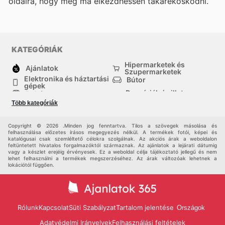
oldalra, hogy még ma elkezdhessen takarékoskodni.
KATEGÓRIÁK
Hipermarketek és
Ajánlatok
Szupermarketek
Elektronika és háztartási
Bútor
gépek
Drogériák és illatszer-
Ruházat
boltok
Több kategóriák
háztartási cikkek
Sport
Gyermekek
Egyéb
Copyright © 2026 .Minden jog fenntartva. Tilos a szövegek másolása és
felhasználása előzetes írásos megegyezés nélkül. A termékek fotói, képei és
katalógusai csak szemléltető célokra szolgálnak. Az akciós árak a weboldalon
feltüntetett hivatalos forgalmazóktól származnak. Az ajánlatok a lejárati dátumig
vagy a készlet erejéig érvényesek. Ez a weboldal célja tájékoztató jellegű és nem
lehet felhasználni a termékek megszerzéséhez. Az árak változóak lehetnek a
lokációtól függően.
Rólunk
Kapcsolat
Süti Szabályzat
Tartalom jelentése
Országok
Adatvédelmi Irányelvek
Felhasználási feltételek