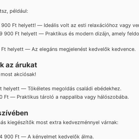
sz, például:
 900 Ft helyett! — Ideális volt az esti relaxációhoz vagy 
 900 Ft helyett — Praktikus és modern dizájn, amely feld
 Ft helyett — Az elegáns megjelenést kedvelők kedvence.
k az árukat
 most akciósak!
Ft helyett — Tökéletes megoldás családi ebédekhez.
0 Ft — Praktikus tároló a nappaliba vagy hálószobába.
szívében
ás kiegészítők most extra kedvezménnyel várnak:
74 900 Ft — A kényelmet kedvelők álma.