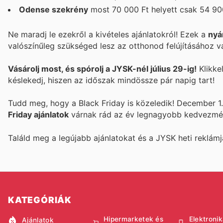
Odense szekrény
most 70 000 Ft helyett csak 54 900
Ne maradj le ezekről a kivételes ajánlatokról! Ezek a
nyá
valószínűleg szükséged lesz az otthonod felújításához v
Vásárolj most, és spórolj a JYSK-nél július 29-ig!
Klikke
késlekedj, hiszen az időszak mindössze pár napig tart!
Tudd meg, hogy a Black Friday is közeledik! December 1. 
Friday ajánlatok
várnak rád az év legnagyobb kedvezményn
Találd meg a legújabb ajánlatokat és a JYSK heti reklámj
KATEGÓRIÁK
Hipermarketek és
Elektronik
Ajánlatok