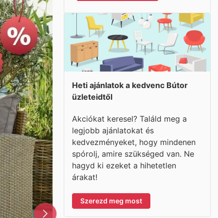
Heti ajánlatok a kedvenc Bútor
üzleteidtől
Akciókat keresel? Találd meg a
legjobb ajánlatokat és
kedvezményeket, hogy mindenen
spórolj, amire szükséged van. Ne
hagyd ki ezeket a hihetetlen
árakat!
Szerezd meg most