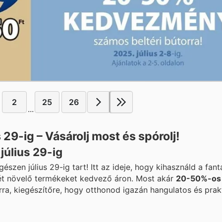
2
25
26
...
s 29-ig – Vásárolj most és spórolj!
július 29-ig
szen július 29-ig tart! Itt az ideje, hogy kihasználd a fan
ét növelő termékeket kedvező áron. Most akár
20-50%-os
ra, kiegészítőre, hogy otthonod igazán hangulatos és prak