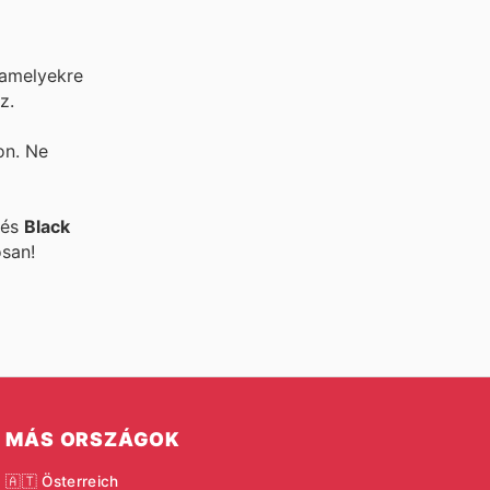
 amelyekre
z.
on. Ne
 és
Black
osan!
MÁS ORSZÁGOK
🇦🇹 Österreich