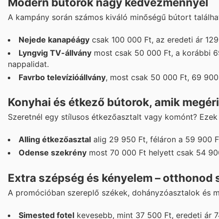
Modern bútorok nagy kedvezménnyel
A kampány során számos kiváló minőségű bútort találhat
Nejede kanapéágy
csak 100 000 Ft, az eredeti ár 129
Lyngvig TV-állvány
most csak 50 000 Ft, a korábbi 69
nappalidat.
Favrbo televízióállvány
, most csak 50 000 Ft, 69 900
Konyhai és étkező bútorok, amik megéri
Szeretnél egy stílusos étkezőasztalt vagy komónt? Ezek
Alling étkezőasztal
alig 29 950 Ft, féláron a 59 900 
Odense szekrény
most 70 000 Ft helyett csak 54 90
Extra szépség és kényelem – otthonod 
A promócióban szereplő székek, dohányzóasztalok és m
Simested fotel
kevesebb, mint 37 500 Ft, eredeti ár 