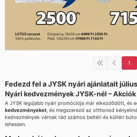
1
Fedezd fel a JYSK nyári ajánlatait júliu
Nyári kedvezmények JYSK-nél – Akciók 
A JYSK legújabb nyári promóciója már elkezdődött, és egé
kedvezményeket
, és megszerezd az otthonod kényelm
kedvezmények várnak rád számos beltéri és kültéri bútor
lehessen.