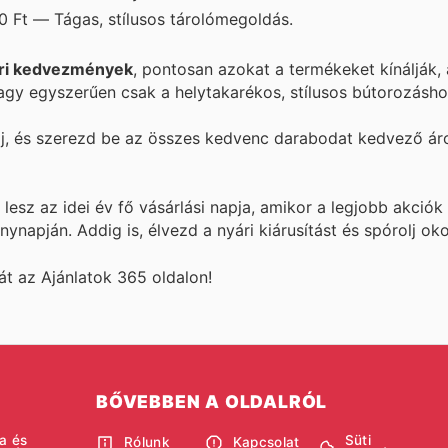
 Ft — Tágas, stílusos tárolómegoldás.
ri kedvezmények
, pontosan azokat a termékeket kínálják,
agy egyszerűen csak a helytakarékos, stílusos bútorozásho
lj, és szerezd be az összes kedvenc darabodat kedvező ár
lesz az idei év fő vásárlási napja, amikor a legjobb akciók
apján. Addig is, élvezd a nyári kiárusítást és spórolj ok
át az Ajánlatok 365 oldalon!
BŐVEBBEN A OLDALRÓL
a és
Süti
Rólunk
Kapcsolat