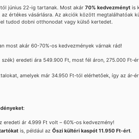
-tól június 22-ig tartanak. Most akár
70% kedvezményt
is 
 az értékes vásárlásra. Az akciók között megtalálhatóak kü
fel tudod dobni otthonodat vagy külső kertedet.
an most akár 60-70%-os kedvezmények várnak rád!
szék) eredeti ára 549.900 Ft, most fél áron, 275.000 Ft-ér
ztalokat, amelyek már 34.950 Ft-tól elérhetőek, így az ár-é
 edényeket
:
z eredeti ár 4.999 Ft volt – 60%-os kedvezmény!
tartókat
is, például az
Őszi kültéri kaspót 11.950 Ft-ért
.