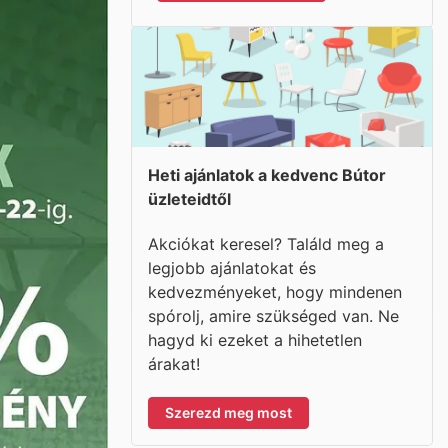
Heti ajánlatok a kedvenc Bútor
üzleteidtől
Akciókat keresel? Találd meg a
legjobb ajánlatokat és
kedvezményeket, hogy mindenen
spórolj, amire szükséged van. Ne
hagyd ki ezeket a hihetetlen
árakat!
Szerezd meg most