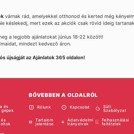
ek
várnak rád, amelyekkel otthonod és kerted még kényel
e késlekedj, mert ezek az akciók csak rövid ideig tartanak
eg a legjobb ajánlatokat június 18-22 között!
 álmaidat, mindezt kedvező áron.
ós újságját az Ajánlatok 365 oldalon!
BŐVEBBEN A OLDALRÓL
a és
Süti
Rólunk
Kapcsolat
i gépek
Szabályzat
 és
Tartalom
Adatvédelmi
Felhasználási
boltok
jelentése
Irányelvek
feltételek