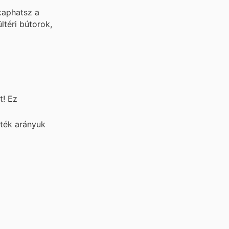
kaphatsz a
ltéri bútorok,
t! Ez
rték arányuk