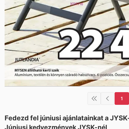
1
Fedezd fel júniusi ajánlatainkat a JYSK
Júniusi kedvezmények JYSK-nél