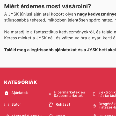
Miért érdemes most vásárolni?
A JYSK júniusi ajánlatai között olyan
nagy kedvezmény
stílusosabbá teheted, miközben jelentősen spórolhatsz. N
Ne maradj le a fantasztikus kedvezményekről, és találd m
Keress minket a JYSK-nél, és váltsd valóra a nyári kerti
Találd meg a legfrissebb ajánlatokat és a JYSK heti akci
KATEGÓRIÁK
Hipermarketek és
Elektronik
Ajánlatok
Szupermarketek
háztartás
Drogériák
Bútor
Ruházat
illatszer-