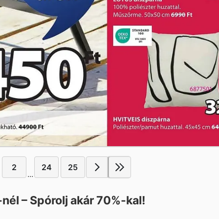
2
24
25
...
-nél – Spórolj akár 70%-kal!