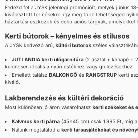
Fedezd fel a JYSK jelenlegi promócióit, melyek június 18
kiválasztott termékekre, így még több lehetőséged nyílik
háztartási eszközök és dekorációs tárgyak, amelyekkel 
Kerti bútorok – kényelmes és stílusos
A JYSK kedvező árú,
kültéri bútorok
széles választékáb
JUTLANDIA kerti ülőgarnitúra
(2 asztal + kanapé + 2 
különösen ideális a nyári estékhez vagy grillezésekhez.
Emellett találsz
BALKONGŐ
és
RANGSTRUP
kerti as
kiváló.
Lakberendezés és kültéri dekoráció
Most különösen jó áron vásárolhatsz
kerti székeket és
Kalvmos kerti párna
(45x45 cm) csak 1.995 Ft, míg a
Nálunk megtalálod a
kerti társasjátékokat és növény