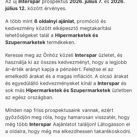
Az új
Interspar
prospektus
2026. július 7.
és
2026.
július 12.
között érvényes.
A több mint
6 oldalnyi ajánlat
, promóció és
kedvezmény között elképesztő megtakarítási
lehetőségeket talál a
Hipermarketek és
Szupermarketek
termékeken.
Keresse meg az Önhöz közeli
Interspar
üzletet, és
használja ki az összes kedvezményt, hogy a legjobb
ár-érték arányt kapja a pénzéért. Felejtse el az
emelkedő árakat és a magas inflációt. A
olcsó árakat
és egyedülálló kedvezményeket kínál a
Interspar
és
sok más
Hipermarketek és Szupermarketek
üzletben
az egész országban.
Minden nap friss prospektusaink vannak, ezért
győződjön meg róla, hogy hamarosan visszatér, hogy
még több
Interspar
Aajánlatot találjon! Látogasson el
a
oldalra, hogy még ma elkezdhessen takarékoskodni.