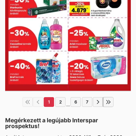
1
2
6
7
...
Megérkezett a legújabb Interspar
prospektus!