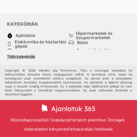
KATEGÓRIÁK
Hipermarketek és
Ajánlatok
Szupermarketek
Elektronika és háztartási
Bútor
gépek
Drogériák és illatszer-
Ruházat
boltok
Több kategóriák
háztartási cikkek
Sport
Gyermekek
Egyéb
Copyright © 2026 .Minden jog fenntartva. Tilos a szövegek másolása és
felhasználása előzetes írásos megegyezés nélkül. A termékek fotói, képei és
katalógusai csak szemléltető célokra szolgálnak. Az akciós árak a weboldalon
feltüntetett hivatalos forgalmazóktól származnak. Az ajánlatok a lejárati dátumig
vagy a készlet erejéig érvényesek. Ez a weboldal célja tájékoztató jellegű és nem
lehet felhasználni a termékek megszerzéséhez. Az árak változóak lehetnek a
lokációtól függően.
Rólunk
Kapcsolat
Süti Szabályzat
Tartalom jelentése
Országok
Adatvédelmi Irányelvek
Felhasználási feltételek