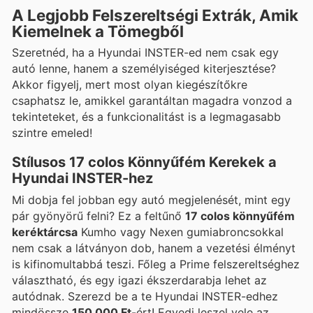
A Legjobb Felszereltségi Extrák, Amik
Kiemelnek a Tömegből
Szeretnéd, ha a Hyundai INSTER-ed nem csak egy
autó lenne, hanem a személyiséged kiterjesztése?
Akkor figyelj, mert most olyan kiegészítőkre
csaphatsz le, amikkel garantáltan magadra vonzod a
tekinteteket, és a funkcionalitást is a legmagasabb
szintre emeled!
Stílusos 17 colos Könnyűfém Kerekek a
Hyundai INSTER-hez
Mi dobja fel jobban egy autó megjelenését, mint egy
pár gyönyörű felni? Ez a feltűnő
17 colos könnyűfém
keréktárcsa
Kumho vagy Nexen gumiabroncsokkal
nem csak a látványon dob, hanem a vezetési élményt
is kifinomultabbá teszi. Főleg a Prime felszereltséghez
választható, és egy igazi ékszerdarabja lehet az
autódnak. Szerezd be a te Hyundai INSTER-edhez
mindössze
150 000 Ft
-ért! Egyedi leszel vele az