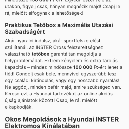
utakon, figyelj csak, hányan megnézik majd! Csapj le
rá, mielőtt elfogynak a lehetőségek!
Praktikus Tetőbox a Maximális Utazási
Szabadságért
Akár nyaralni indulsz, akár sportfelszerelést
szállítanál, az INSTER Cross felszereltséghez
választható
tetőbox
garantáltan megoldja a
helyproblémádat. Extrém kényelem és extra tárolási
kapacitás – mindez mindössze
100 000 Ft
-ért lehet a
tiéd! Gondolj csak bele, mennyivel egyszerűbb lesz
egy családi kirándulás, vagy egy hosszabb nyaralás!
Ne aggódj, minden befér majd, amire szükséged van.
Keresd ezt a Hyundai tartozékot az online akciós
újság ajánlatok között! Csapj le rá, mielőtt
elkapkodják!
Okos Megoldások a Hyundai INSTER
Elektromos Kínálatában