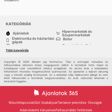
KATEGÓRIÁK
Hipermarketek és
Ajánlatok
Szupermarketek
Elektronika és háztartási
Bútor
gépek
Drogériák és illatszer-
Ruházat
boltok
Több kategóriák
háztartási cikkek
Sport
Gyermekek
Egyéb
Copyright © 2026 .Minden jog fenntartva. Tilos a szövegek másolása és
felhasználása előzetes írásos megegyezés nélkül. A termékek fotói, képei és
katalógusai csak szemléltető célokra szolgálnak. Az akciós árak a weboldalon
feltüntetett hivatalos forgalmazóktól származnak. Az ajánlatok a lejárati dátumig
vagy a készlet erejéig érvényesek. Ez a weboldal célja tájékoztató jellegű és nem
lehet felhasználni a termékek megszerzéséhez. Az árak változóak lehetnek a
lokációtól függően.
Rólunk
Kapcsolat
Süti Szabályzat
Tartalom jelentése
Országok
Adatvédelmi Irányelvek
Felhasználási feltételek