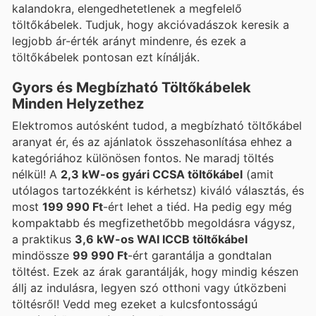
kalandokra, elengedhetetlenek a megfelelő
töltőkábelek. Tudjuk, hogy akcióvadászok keresik a
legjobb ár-érték arányt mindenre, és ezek a
töltőkábelek pontosan ezt kínálják.
Gyors és Megbízható Töltőkábelek
Minden Helyzethez
Elektromos autósként tudod, a megbízható töltőkábel
aranyat ér, és az ajánlatok összehasonlítása ehhez a
kategóriához különösen fontos. Ne maradj töltés
nélkül! A
2,3 kW-os gyári CCSA töltőkábel
(amit
utólagos tartozékként is kérhetsz) kiváló választás, és
most
199 990 Ft
-ért lehet a tiéd. Ha pedig egy még
kompaktabb és megfizethetőbb megoldásra vágysz,
a praktikus
3,6 kW-os WAI ICCB töltőkábel
mindössze
99 990 Ft
-ért garantálja a gondtalan
töltést. Ezek az árak garantálják, hogy mindig készen
állj az indulásra, legyen szó otthoni vagy útközbeni
töltésről! Vedd meg ezeket a kulcsfontosságú