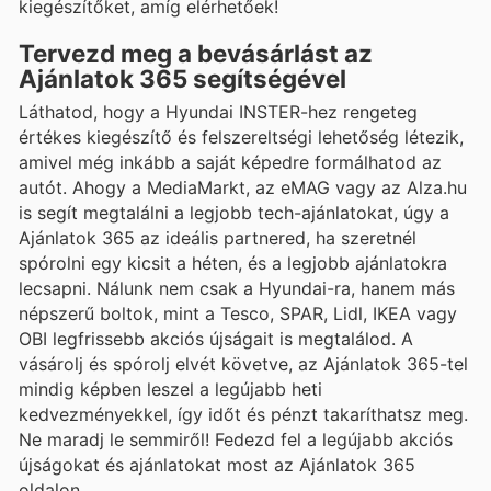
kiegészítőket, amíg elérhetőek!
Tervezd meg a bevásárlást az
Ajánlatok 365 segítségével
Láthatod, hogy a Hyundai INSTER-hez rengeteg
értékes kiegészítő és felszereltségi lehetőség létezik,
amivel még inkább a saját képedre formálhatod az
autót. Ahogy a MediaMarkt, az eMAG vagy az Alza.hu
is segít megtalálni a legjobb tech-ajánlatokat, úgy a
Ajánlatok 365 az ideális partnered, ha szeretnél
spórolni egy kicsit a héten, és a legjobb ajánlatokra
lecsapni. Nálunk nem csak a Hyundai-ra, hanem más
népszerű boltok, mint a Tesco, SPAR, Lidl, IKEA vagy
OBI legfrissebb akciós újságait is megtalálod. A
vásárolj és spórolj elvét követve, az Ajánlatok 365-tel
mindig képben leszel a legújabb heti
kedvezményekkel, így időt és pénzt takaríthatsz meg.
Ne maradj le semmiről! Fedezd fel a legújabb akciós
újságokat és ajánlatokat most az Ajánlatok 365
oldalon.