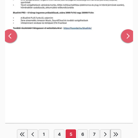
1
4
5
6
7
...