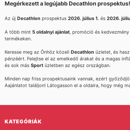
Megérkezett a legújabb Decathlon prospektus
Az új
Decathlon
prospektus
2026. július 1.
és
2026. júli
A több mint
5 oldalnyi ajánlat
, promóció és kedvezmény k
termékeken.
Keresse meg az Önhöz közeli
Decathlon
üzletet, és hasz
pénzéért. Felejtse el az emelkedő árakat és a magas infl
és sok más
Sport
üzletben az egész országban.
Minden nap friss prospektusaink vannak, ezért győződj
Aajánlatot találjon! Látogasson el a
oldalra, hogy még m
KATEGÓRIÁK