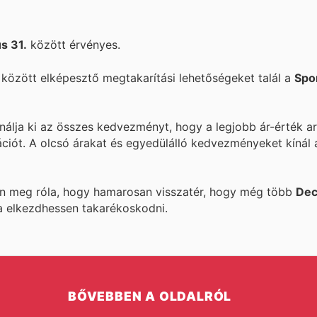
!
us 31.
között érvényes.
özött elképesztő megtakarítási lehetőségeket talál a
Spo
nálja ki az összes kedvezményt, hogy a legjobb ár-érték a
ációt. A
olcsó árakat és egyedülálló kedvezményeket kínál
ön meg róla, hogy hamarosan visszatér, hogy még több
Dec
a elkezdhessen takarékoskodni.
BŐVEBBEN A OLDALRÓL