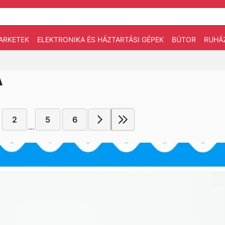
ARKETEK
ELEKTRONIKA ÉS HÁZTARTÁSI GÉPEK
BÚTOR
RUHÁ
A
2
5
6
...