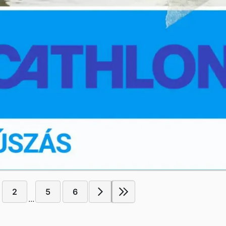
2
5
6
...