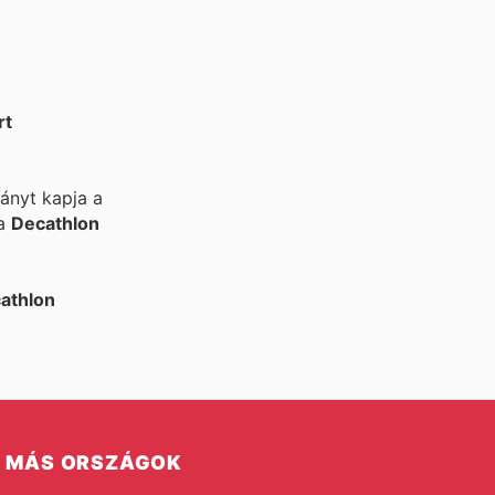
rt
rányt kapja a
 a
Decathlon
athlon
MÁS ORSZÁGOK