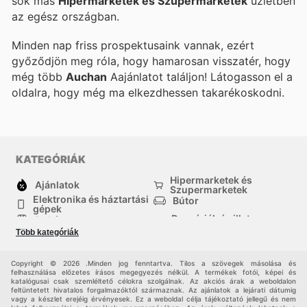
sok más
Hipermarketek és Szupermarketek
üzletben
az egész országban.
Minden nap friss prospektusaink vannak, ezért
győződjön meg róla, hogy hamarosan visszatér, hogy
még több
Auchan
Aajánlatot találjon! Látogasson el a
oldalra, hogy még ma elkezdhessen takarékoskodni.
KATEGÓRIÁK
Hipermarketek és
Ajánlatok
Szupermarketek
Elektronika és háztartási
Bútor
gépek
Drogériák és illatszer-
Ruházat
boltok
Több kategóriák
háztartási cikkek
Sport
Gyermekek
Egyéb
Copyright © 2026 .Minden jog fenntartva. Tilos a szövegek másolása és
felhasználása előzetes írásos megegyezés nélkül. A termékek fotói, képei és
katalógusai csak szemléltető célokra szolgálnak. Az akciós árak a weboldalon
feltüntetett hivatalos forgalmazóktól származnak. Az ajánlatok a lejárati dátumig
vagy a készlet erejéig érvényesek. Ez a weboldal célja tájékoztató jellegű és nem