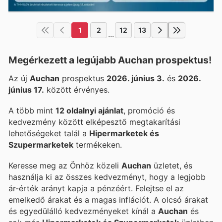
1
2
12
13
...
Megérkezett a legújabb Auchan prospektus!
Az új
Auchan
prospektus
2026. június 3.
és
2026.
június 17.
között érvényes.
A több mint
12 oldalnyi ajánlat
, promóció és
kedvezmény között elképesztő megtakarítási
lehetőségeket talál a
Hipermarketek és
Szupermarketek
termékeken.
Keresse meg az Önhöz közeli
Auchan
üzletet, és
használja ki az összes kedvezményt, hogy a legjobb
ár-érték arányt kapja a pénzéért. Felejtse el az
emelkedő árakat és a magas inflációt. A
olcsó árakat
és egyedülálló kedvezményeket kínál a
Auchan
és