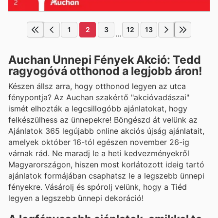
1
2
3
12
13
...
Auchan Ünnepi Fények Akció: Tedd
ragyogóvá otthonod a legjobb áron!
Készen állsz arra, hogy otthonod legyen az utca
fénypontja? Az Auchan szakértő "akcióvadászai"
ismét elhozták a legcsillogóbb ajánlatokat, hogy
felkészülhess az ünnepekre! Böngészd át velünk az
Ajánlatok 365 legújabb online akciós újság ajánlatait,
amelyek október 16-tól egészen november 26-ig
várnak rád. Ne maradj le a heti kedvezményekről
Magyarországon, hiszen most korlátozott ideig tartó
ajánlatok formájában csaphatsz le a legszebb ünnepi
fényekre. Vásárolj és spórolj velünk, hogy a Tiéd
legyen a legszebb ünnepi dekoráció!