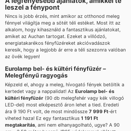
A legfényesebb ajánlatok, amikkel te
leszel a fénypont
Nincs is jobb érzés, mint amikor az otthonod meleg
fénnyel világítja meg a sötét téli estéket. Most itt az
alkalom, hogy kihasználd a fantasztikus ajánlatokat,
amiket az Auchan tartogat. Ezeket a villódzó,
energiatakarékos fényfüzéreket akcióvadászok
keresik, hogy a legjobb ár erre a téli szezonra valóban
az övék legyen!
Eurolamp bel- és kültéri fényfüzér –
Melegfényű ragyogás
Képzeld el, ahogy a meleg, hívogató fények betöltik a
kertedet vagy a nappalidat! Az
Eurolamp bel- és
kültéri fényfüzér
(90 db melegfehér vagy kék villogó
LED-del) most elképesztő áron lehet a tied. Eredeti
ára 9 190 Ft volt, de most mindössze
7 999 Ft
-ért
viheted haza! Ez egy fantasztikus
1 191 Ft
megtakarítás
, ami nem elhanyagolható, ugye? A 90