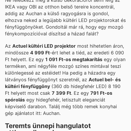
IKEA vagy OBI az otthon belső tereire koncentrál,
addig az Auchan a külső ragyogásra is gondol,
elhozva neked a legújabb kültéri LED projektorokat és
fényfüggönyöket. Gondoltál már rá, hogy egy mozgó
fénykompozícióval díszítsd a házad falát?
Az
Actuel kültéri LED projektor
most hihetetlen áron,
mindössze
4 999 Ft
-ért lehet a tiéd, az eredeti 6 090
Ft helyett. Ez egy
1 091 Ft-os megtakarítás
egy olyan
terméken, ami négyféle mozgó színes mintával teszi
különlegessé az estéidet! Ha pedig a házadra egy
látványos fényfüggönyt szeretnél, az
Actuel bel- és
kültéri fényfüggöny
(360 db hidegfehér LED) 8 190
Ft helyett most csak
7 399 Ft
. Ez egy
791 Ft-os
spórolás
egy hidegfehér, letisztult eleganciát
képviselő darabon. Találj még több remek konyhai
gép ajánlatot itt: Auchan.
Teremts ünnepi hangulatot