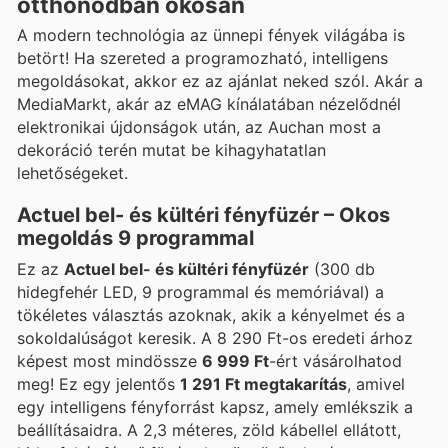
otthonodban okosan
A modern technológia az ünnepi fények világába is
betört! Ha szereted a programozható, intelligens
megoldásokat, akkor ez az ajánlat neked szól. Akár a
MediaMarkt, akár az eMAG kínálatában nézelődnél
elektronikai újdonságok után, az Auchan most a
dekoráció terén mutat be kihagyhatatlan
lehetőségeket.
Actuel bel- és kültéri fényfüzér – Okos
megoldás 9 programmal
Ez az
Actuel bel- és kültéri fényfüzér
(300 db
hidegfehér LED, 9 programmal és memóriával) a
tökéletes választás azoknak, akik a kényelmet és a
sokoldalúságot keresik. A 8 290 Ft-os eredeti árhoz
képest most mindössze
6 999 Ft
-ért vásárolhatod
meg! Ez egy jelentős
1 291 Ft megtakarítás
, amivel
egy intelligens fényforrást kapsz, amely emlékszik a
beállításaidra. A 2,3 méteres, zöld kábellel ellátott,