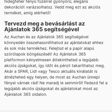
hidegfehér fényű füzérrel gyönyörű, elegáns
dekorációt varázsolhatsz. Vedd meg ezt az akciós
terméket, amíg elérhető!
Tervezd meg a bevásárlást az
Ajánlatok 365 segítségével
Az Auchan és az Ajánlatok 365 segítségével
könnyedén összehasonlíthatod az ajánlatokat ehhez
és sok más termékhez. Felejtsd el a papír alapú
szórólapok böngészését! Az Ajánlatok 365
platformon kényelmesen áttekintheted a legújabb
akciós újságokat, így időt és pénzt takaríthatsz meg.
Akár a SPAR, Lidl vagy Tesco aktuális kínálatát is
átnézheted egy helyen, de most az Auchan ünnepi
fényei várnak rád! Ne maradj le semmiről! Fedezd fel a
legújabb akciós újságokat és ajánlatokat most az
Ajánlatok 365 oldalon.