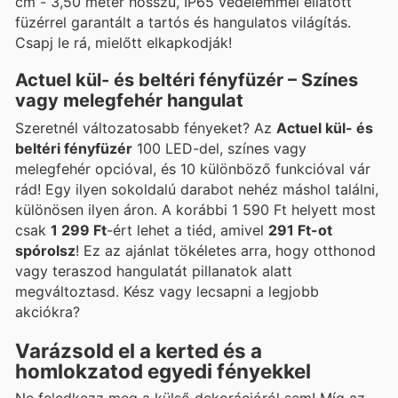
cm - 3,50 méter hosszú, IP65 védelemmel ellátott
füzérrel garantált a tartós és hangulatos világítás.
Csapj le rá, mielőtt elkapkodják!
Actuel kül- és beltéri fényfüzér – Színes
vagy melegfehér hangulat
Szeretnél változatosabb fényeket? Az
Actuel kül- és
beltéri fényfüzér
100 LED-del, színes vagy
melegfehér opcióval, és 10 különböző funkcióval vár
rád! Egy ilyen sokoldalú darabot nehéz máshol találni,
különösen ilyen áron. A korábbi 1 590 Ft helyett most
csak
1 299 Ft
-ért lehet a tiéd, amivel
291 Ft-ot
spórolsz
! Ez az ajánlat tökéletes arra, hogy otthonod
vagy teraszod hangulatát pillanatok alatt
megváltoztasd. Kész vagy lecsapni a legjobb
akciókra?
Varázsold el a kerted és a
homlokzatod egyedi fényekkel
Ne feledkezz meg a külső dekorációról sem! Míg az