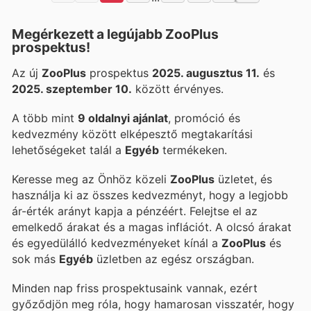
Megérkezett a legújabb ZooPlus
prospektus!
Az új
ZooPlus
prospektus
2025. augusztus 11.
és
2025. szeptember 10.
között érvényes.
A több mint
9 oldalnyi ajánlat
, promóció és
kedvezmény között elképesztő megtakarítási
lehetőségeket talál a
Egyéb
termékeken.
Keresse meg az Önhöz közeli
ZooPlus
üzletet, és
használja ki az összes kedvezményt, hogy a legjobb
ár-érték arányt kapja a pénzéért. Felejtse el az
emelkedő árakat és a magas inflációt. A
olcsó árakat
és egyedülálló kedvezményeket kínál a
ZooPlus
és
sok más
Egyéb
üzletben az egész országban.
Minden nap friss prospektusaink vannak, ezért
győződjön meg róla, hogy hamarosan visszatér, hogy