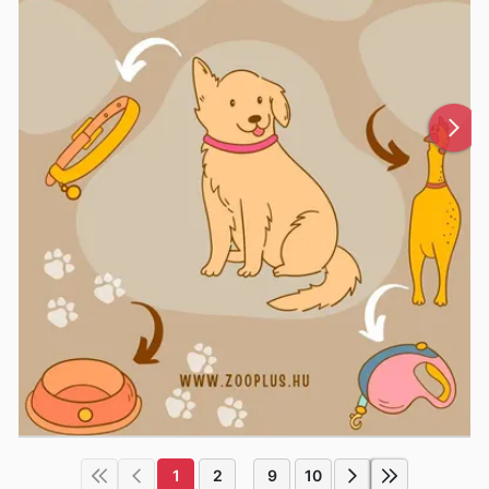
1
2
9
10
...