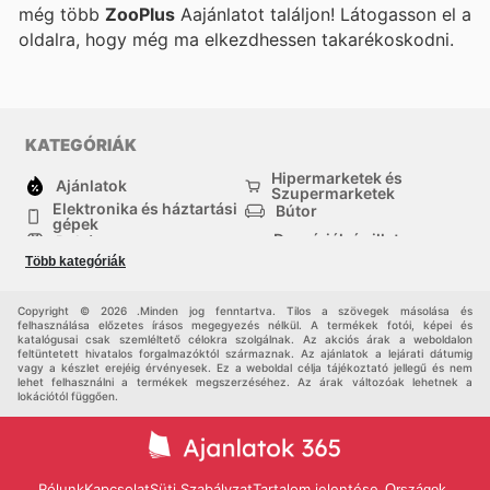
még több
ZooPlus
Aajánlatot találjon! Látogasson el a
oldalra, hogy még ma elkezdhessen takarékoskodni.
KATEGÓRIÁK
Hipermarketek és
Ajánlatok
Szupermarketek
Elektronika és háztartási
Bútor
gépek
Drogériák és illatszer-
Ruházat
boltok
Több kategóriák
háztartási cikkek
Sport
Gyermekek
Egyéb
Copyright © 2026 .Minden jog fenntartva. Tilos a szövegek másolása és
felhasználása előzetes írásos megegyezés nélkül. A termékek fotói, képei és
katalógusai csak szemléltető célokra szolgálnak. Az akciós árak a weboldalon
feltüntetett hivatalos forgalmazóktól származnak. Az ajánlatok a lejárati dátumig
vagy a készlet erejéig érvényesek. Ez a weboldal célja tájékoztató jellegű és nem
lehet felhasználni a termékek megszerzéséhez. Az árak változóak lehetnek a
lokációtól függően.
Rólunk
Kapcsolat
Süti Szabályzat
Tartalom jelentése
Országok