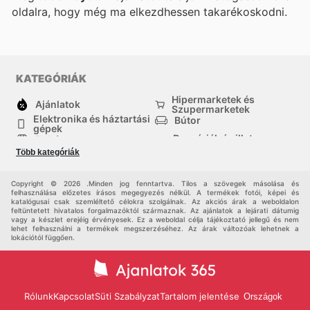
oldalra, hogy még ma elkezdhessen takarékoskodni.
KATEGÓRIÁK
Hipermarketek és
Ajánlatok
Szupermarketek
Elektronika és háztartási
Bútor
gépek
Drogériák és illatszer-
Ruházat
boltok
Több kategóriák
háztartási cikkek
Sport
Gyermekek
Egyéb
Copyright © 2026 .Minden jog fenntartva. Tilos a szövegek másolása és
felhasználása előzetes írásos megegyezés nélkül. A termékek fotói, képei és
katalógusai csak szemléltető célokra szolgálnak. Az akciós árak a weboldalon
feltüntetett hivatalos forgalmazóktól származnak. Az ajánlatok a lejárati dátumig
vagy a készlet erejéig érvényesek. Ez a weboldal célja tájékoztató jellegű és nem
lehet felhasználni a termékek megszerzéséhez. Az árak változóak lehetnek a
lokációtól függően.
Rólunk
Kapcsolat
Süti Szabályzat
Tartalom jelentése
Országok