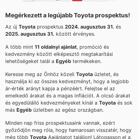
Megérkezett a legújabb Toyota prospektus!
Az új
Toyota
prospektus
2024. augusztus 31.
és
2025. augusztus 31.
között érvényes.
A több mint
11 oldalnyi ajánlat
, promóció és
kedvezmény között elképesztő megtakarítási
lehetőségeket talál a
Egyéb
termékeken.
Keresse meg az Önhöz közeli
Toyota
üzletet, és
használja ki az összes kedvezményt, hogy a legjobb
ár-érték arányt kapja a pénzéért. Felejtse el az
emelkedő árakat és a magas inflációt. A
olcsó árakat
és egyedülálló kedvezményeket kínál a
Toyota
és sok
más
Egyéb
üzletben az egész országban.
Minden nap friss prospektusaink vannak, ezért
győződjön meg róla, hogy hamarosan visszatér, hogy
még több
Toyota
Aajánlatot találjon! Látogasson el a