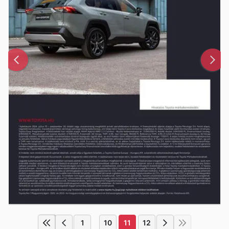
1
10
11
12
...