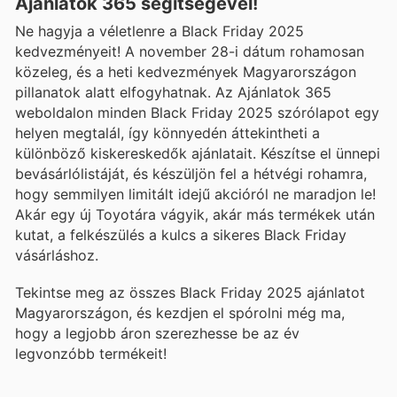
Ajánlatok 365 segítségével!
Ne hagyja a véletlenre a Black Friday 2025
kedvezményeit! A november 28-i dátum rohamosan
közeleg, és a heti kedvezmények Magyarországon
pillanatok alatt elfogyhatnak. Az Ajánlatok 365
weboldalon minden Black Friday 2025 szórólapot egy
helyen megtalál, így könnyedén áttekintheti a
különböző kiskereskedők ajánlatait. Készítse el ünnepi
bevásárlólistáját, és készüljön fel a hétvégi rohamra,
hogy semmilyen limitált idejű akcióról ne maradjon le!
Akár egy új Toyotára vágyik, akár más termékek után
kutat, a felkészülés a kulcs a sikeres Black Friday
vásárláshoz.
Tekintse meg az összes Black Friday 2025 ajánlatot
Magyarországon, és kezdjen el spórolni még ma,
hogy a legjobb áron szerezhesse be az év
legvonzóbb termékeit!