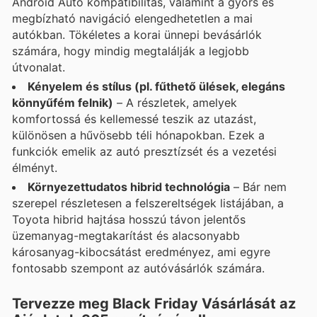
Android Auto kompatibilitás, valamint a gyors és
megbízható navigáció elengedhetetlen a mai
autókban. Tökéletes a korai ünnepi bevásárlók
számára, hogy mindig megtalálják a legjobb
útvonalat.
Kényelem és stílus (pl. fűthető ülések, elegáns
könnyűfém felnik)
– A részletek, amelyek
komfortossá és kellemessé teszik az utazást,
különösen a hűvösebb téli hónapokban. Ezek a
funkciók emelik az autó presztízsét és a vezetési
élményt.
Környezettudatos hibrid technológia
– Bár nem
szerepel részletesen a felszereltségek listájában, a
Toyota hibrid hajtása hosszú távon jelentős
üzemanyag-megtakarítást és alacsonyabb
károsanyag-kibocsátást eredményez, ami egyre
fontosabb szempont az autóvásárlók számára.
Tervezze meg Black Friday Vásárlását az