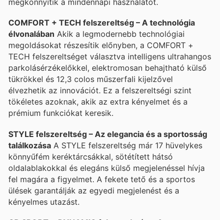
megkönnyítik a mindennapi használatot.
COMFORT + TECH felszereltség – A technológia
élvonalában
Akik a legmodernebb technológiai
megoldásokat részesítik előnyben, a COMFORT +
TECH felszereltséget választva intelligens ultrahangos
parkolásérzékelőkkel, elektromosan behajtható külső
tükrökkel és 12,3 colos műszerfali kijelzővel
élvezhetik az innovációt. Ez a felszereltségi szint
tökéletes azoknak, akik az extra kényelmet és a
prémium funkciókat keresik.
STYLE felszereltség – Az elegancia és a sportosság
találkozása
A STYLE felszereltség már 17 hüvelykes
könnyűfém keréktárcsákkal, sötétített hátsó
oldalablakokkal és elegáns külső megjelenéssel hívja
fel magára a figyelmet. A fekete tető és a sportos
ülések garantálják az egyedi megjelenést és a
kényelmes utazást.