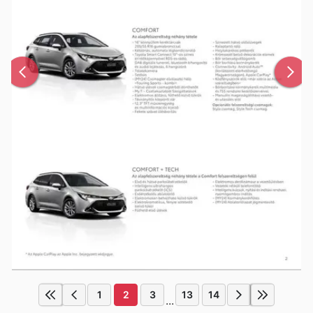
1
2
3
13
14
...