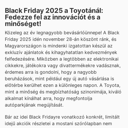
Black Friday 2025 a Toyotánál:
Fedezze fel az innovációt és a
minőséget!
Közeleg az év legnagyobb bevásárlóünnepe! A Black
Friday 2025 idén november 28-án köszönt ránk, és
Magyarországon is mindenki izgatottan készül az
exkluzív ajánlatok és kihagyhatatlan kedvezmények
felfedezésére. Miközben a legtöbben az elektronikai
cikkekre, játékokra vagy divattermékekre vadásznak,
érdemes arra is gondolni, hogy a nagyobb
beruházások, mint például egy új autó vásárlása is
előtérbe kerülhet ezen a különleges napon. A Toyota,
mint a minőség és megbízhatóság szinonimája, kiváló
alkalmat kínálhat arra, hogy megfontolja
autóparkjának megújítását.
Bár az idei Black Fridayre vonatkozó konkrét, limitált
idejű akciók részletei a mostani szórólapban nem