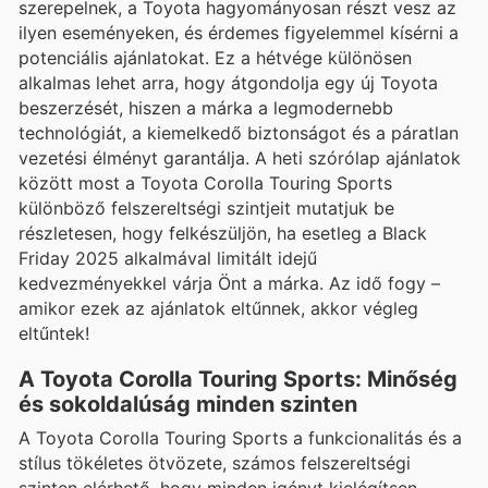
szerepelnek, a Toyota hagyományosan részt vesz az
ilyen eseményeken, és érdemes figyelemmel kísérni a
potenciális ajánlatokat. Ez a hétvége különösen
alkalmas lehet arra, hogy átgondolja egy új Toyota
beszerzését, hiszen a márka a legmodernebb
technológiát, a kiemelkedő biztonságot és a páratlan
vezetési élményt garantálja. A heti szórólap ajánlatok
között most a Toyota Corolla Touring Sports
különböző felszereltségi szintjeit mutatjuk be
részletesen, hogy felkészüljön, ha esetleg a Black
Friday 2025 alkalmával limitált idejű
kedvezményekkel várja Önt a márka. Az idő fogy –
amikor ezek az ajánlatok eltűnnek, akkor végleg
eltűntek!
A Toyota Corolla Touring Sports: Minőség
és sokoldalúság minden szinten
A Toyota Corolla Touring Sports a funkcionalitás és a
stílus tökéletes ötvözete, számos felszereltségi
szinten elérhető, hogy minden igényt kielégítsen.