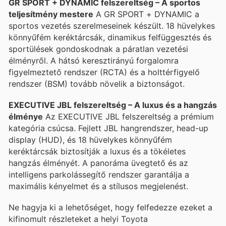
GR SPORT + DYNAMIC felszereltség – A sportos
teljesítmény mestere
A GR SPORT + DYNAMIC a
sportos vezetés szerelmeseinek készült. 18 hüvelykes
könnyűfém keréktárcsák, dinamikus felfüggesztés és
sportülések gondoskodnak a páratlan vezetési
élményről. A hátsó keresztirányú forgalomra
figyelmeztető rendszer (RCTA) és a holttérfigyelő
rendszer (BSM) tovább növelik a biztonságot.
EXECUTIVE JBL felszereltség – A luxus és a hangzás
élménye
Az EXECUTIVE JBL felszereltség a prémium
kategória csúcsa. Fejlett JBL hangrendszer, head-up
display (HUD), és 18 hüvelykes könnyűfém
keréktárcsák biztosítják a luxus és a tökéletes
hangzás élményét. A panoráma üvegtető és az
intelligens parkolássegítő rendszer garantálja a
maximális kényelmet és a stílusos megjelenést.
Ne hagyja ki a lehetőséget, hogy felfedezze ezeket a
kifinomult részleteket a helyi Toyota