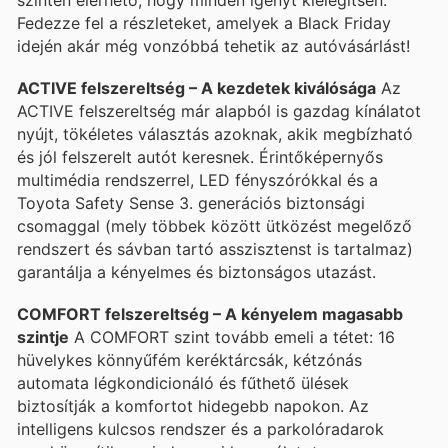
Fedezze fel a részleteket, amelyek a Black Friday
idején akár még vonzóbbá tehetik az autóvásárlást!
ACTIVE felszereltség – A kezdetek kiválósága
Az
ACTIVE felszereltség már alapból is gazdag kínálatot
nyújt, tökéletes választás azoknak, akik megbízható
és jól felszerelt autót keresnek. Érintőképernyős
multimédia rendszerrel, LED fényszórókkal és a
Toyota Safety Sense 3. generációs biztonsági
csomaggal (mely többek között ütközést megelőző
rendszert és sávban tartó asszisztenst is tartalmaz)
garantálja a kényelmes és biztonságos utazást.
COMFORT felszereltség – A kényelem magasabb
szintje
A COMFORT szint tovább emeli a tétet: 16
hüvelykes könnyűfém keréktárcsák, kétzónás
automata légkondicionáló és fűthető ülések
biztosítják a komfortot hidegebb napokon. Az
intelligens kulcsos rendszer és a parkolóradarok