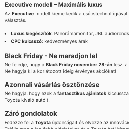
Executive modell – Maximális luxus
Az
Executive
modell kiemelkedik a csúcstechnológiával
választás.
Luxus kiegészítők
: Panorámamonitor, JBL audiorendsz
CPC kulcsszó
: kedvezményes árak
Black Friday - Ne maradjon le!
Ne feledje, hogy a
Black Friday november 28-án
lesz, a
Ne hagyja ki a korlátozott ideig érvényes akciókat!
Azonnali vásárlás ösztönzése
Ne hagyja, hogy ezek a
fantasztikus ajánlatok
kicsússzan
Toyota kiváló autóit.
Záró gondolatok
Fedezze fel a
Toyota
újdonságait és élvezze az innovác
Találja meg a legújabb ajánlatokat és a Toyota heti hird