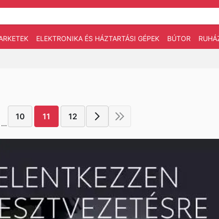
ARKETEK
ELEKTRONIKA ÉS HÁZTARTÁSI GÉPEK
BÚTOR
RUHÁ
10
11
12
...