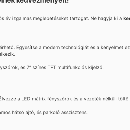
einek kedvezményeit!
ös év izgalmas meglepetéseket tartogat. Ne hagyja ki a
ke
érhető. Egyesítse a modern technológiát és a kényelmet ez
lkezik.
szórók, és 7” színes TFT multifunkciós kijelző.
lvezze a LED mátrix fényszórók és a vezeték nélküli töltő 
omos hátsó ajtó, és parkoló asszisztens.