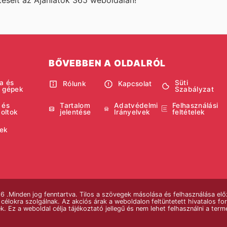
BŐVEBBEN A OLDALRÓL
a és
Süti
Rólunk
Kapcsolat
i gépek
Szabályzat
 és
Tartalom
Adatvédelmi
Felhasználási
boltok
jelentése
Irányelvek
feltételek
ek
 .Minden jog fenntartva. Tilos a szövegek másolása és felhasználása előz
célokra szolgálnak. Az akciós árak a weboldalon feltüntetett hivatalos fo
k. Ez a weboldal célja tájékoztató jellegű és nem lehet felhasználni a te