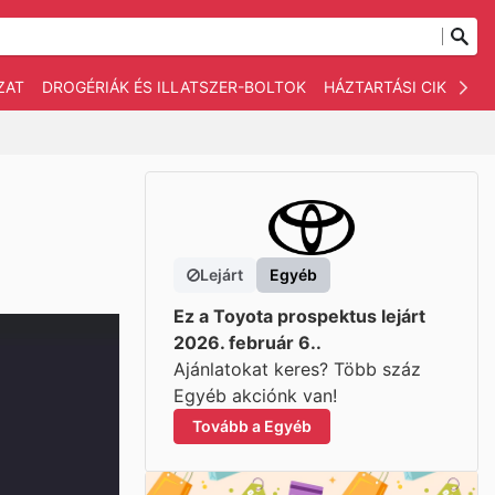
ZAT
DROGÉRIÁK ÉS ILLATSZER-BOLTOK
HÁZTARTÁSI CIKKEK
Lejárt
Egyéb
Ez a Toyota prospektus lejárt
2026. február 6..
Ajánlatokat keres? Több száz
Egyéb akciónk van!
Tovább a Egyéb