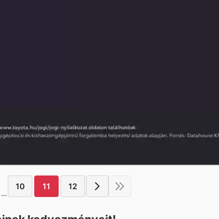
10
11
12
...