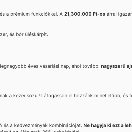
 és a prémium funkciókkal. A
21,300,000 Ft-os
árral igazá
er, és bőr üléskárpit.
 legnagyobb éves vásárlási nap, ahol további
nagyszerű aj
ak a kezei közül! Látogasson el hozzánk minél előbb, és f
ió és a kedvezmények kombinációját.
Ne hagyja ki ezt a le
etéseit az Ajánlatok 365 weboldalán!