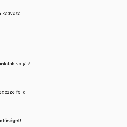
n kedvező
ánlatok
várják!
edezze fel a
hetőséget!