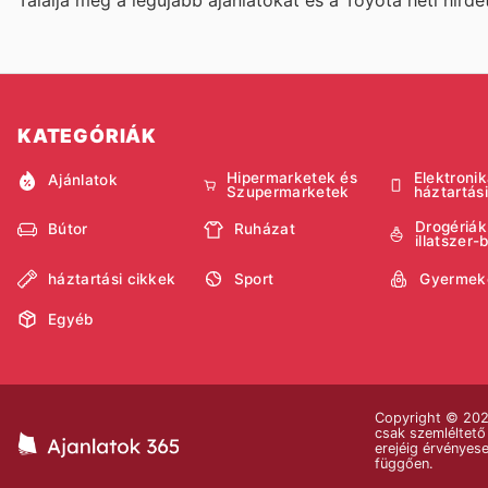
KATEGÓRIÁK
Hipermarketek és
Elektronik
Ajánlatok
Szupermarketek
háztartás
Drogériák
Bútor
Ruházat
illatszer-
háztartási cikkek
Sport
Gyermek
Egyéb
Copyright © 2026
csak szemléltető 
erejéig érvényese
függően.