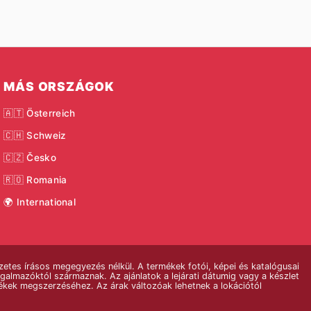
MÁS ORSZÁGOK
🇦🇹 Österreich
🇨🇭 Schweiz
🇨🇿 Česko
🇷🇴 Romania
🌍 International
etes írásos megegyezés nélkül. A termékek fotói, képei és katalógusai
rgalmazóktól származnak. Az ajánlatok a lejárati dátumig vagy a készlet
rmékek megszerzéséhez. Az árak változóak lehetnek a lokációtól