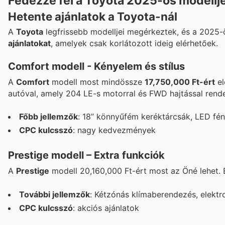
Fedezze fel a Toyota 2025-ös modellj
Hetente ajánlatok a Toyota-nál
A
Toyota
legfrissebb modelljei megérkeztek, és a 2025-
ajánlatokat
, amelyek csak korlátozott ideig elérhetőek.
Comfort modell - Kényelem és stílus
A
Comfort
modell most mindössze
17,750,000 Ft-ért
el
autóval, amely 204 LE-s motorral és FWD hajtással rende
Főbb jellemzők
: 18” könnyűfém keréktárcsák, LED fény
CPC kulcsszó
: nagy kedvezmények
Prestige modell – Extra funkciók
A
Prestige
modell 20,160,000 Ft-ért most az Öné lehet. É
További jellemzők
: Kétzónás klímaberendezés, elektr
CPC kulcsszó
: akciós ajánlatok