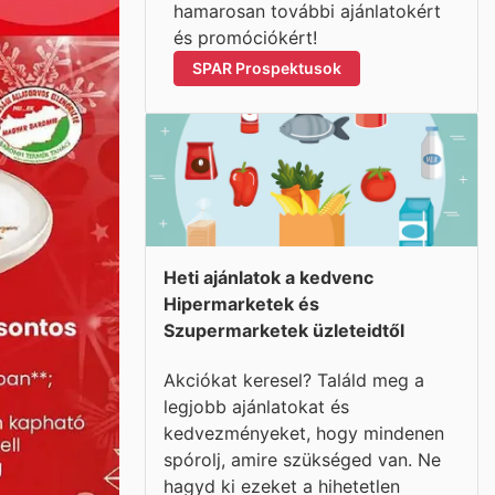
hamarosan további ajánlatokért
és promóciókért!
SPAR Prospektusok
Heti ajánlatok a kedvenc
Hipermarketek és
Szupermarketek üzleteidtől
Akciókat keresel? Találd meg a
legjobb ajánlatokat és
kedvezményeket, hogy mindenen
spórolj, amire szükséged van. Ne
hagyd ki ezeket a hihetetlen