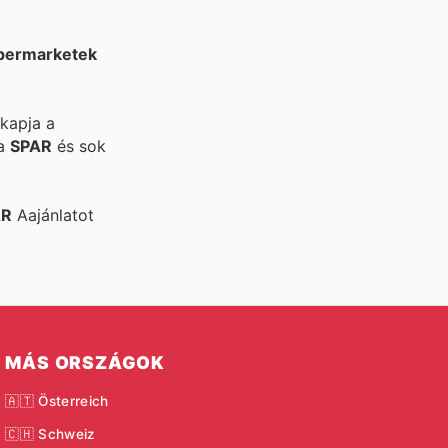
permarketek
 kapja a
 a
SPAR
és sok
AR
Aajánlatot
MÁS ORSZÁGOK
🇦🇹 Österreich
🇨🇭 Schweiz