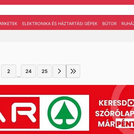
ARKETEK
ELEKTRONIKA ÉS HÁZTARTÁSI GÉPEK
BÚTOR
RUHÁ
2
24
25
...