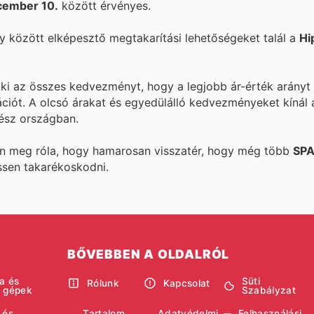
cember 10.
között érvényes.
 között elképesztő megtakarítási lehetőségeket talál a
Hi
a ki az összes kedvezményt, hogy a legjobb ár-érték arányt
ációt. A
olcsó árakat és egyedülálló kedvezményeket kínál
ész országban.
ön meg róla, hogy hamarosan visszatér, hogy még több
SP
ssen takarékoskodni.
BŐVEBBEN A OLDALRÓL
a és
Süti
Rólunk
Kapcsolat
i gépek
Szabályzat
 és
Tartalom
Adatvédelmi
Felhasználási