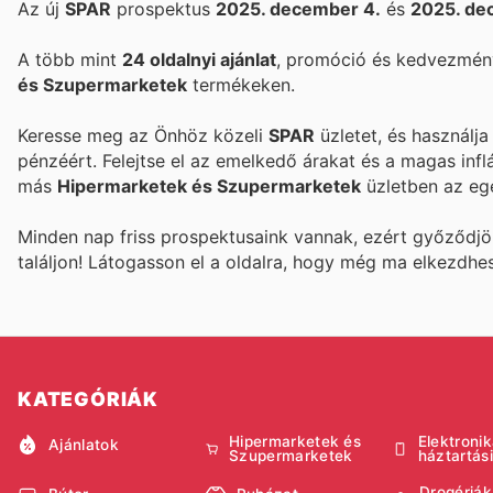
Az új
SPAR
prospektus
2025. december 4.
és
2025. de
A több mint
24 oldalnyi ajánlat
, promóció és kedvezmény
és Szupermarketek
termékeken.
Keresse meg az Önhöz közeli
SPAR
üzletet, és használj
pénzéért. Felejtse el az emelkedő árakat és a magas infl
más
Hipermarketek és Szupermarketek
üzletben az eg
Minden nap friss prospektusaink vannak, ezért győződj
találjon! Látogasson el a
oldalra, hogy még ma elkezdhe
KATEGÓRIÁK
Hipermarketek és
Elektronik
Ajánlatok
Szupermarketek
háztartás
Drogériák