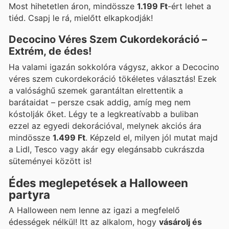
Most hihetetlen áron, mindössze
1.199 Ft
-ért lehet a
tiéd. Csapj le rá, mielőtt elkapkodják!
Decocino Véres Szem Cukordekoráció –
Extrém, de édes!
Ha valami igazán sokkolóra vágysz, akkor a Decocino
véres szem cukordekoráció tökéletes választás! Ezek
a valósághű szemek garantáltan elrettentik a
barátaidat – persze csak addig, amíg meg nem
kóstolják őket. Légy te a legkreatívabb a buliban
ezzel az egyedi dekorációval, melynek akciós ára
mindössze
1.499 Ft
. Képzeld el, milyen jól mutat majd
a Lidl, Tesco vagy akár egy elegánsabb cukrászda
süteményei között is!
Édes meglepetések a Halloween
partyra
A Halloween nem lenne az igazi a megfelelő
édességek nélkül! Itt az alkalom, hogy
vásárolj és