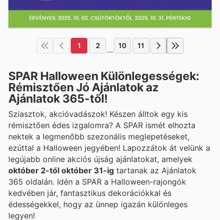
1
2
10
11
...
SPAR Halloween Különlegességek:
Rémisztően Jó Ajánlatok az
Ajánlatok 365-től!
Sziasztok, akcióvadászok! Készen álltok egy kis
rémisztően édes izgalomra? A SPAR ismét elhozta
nektek a legmenőbb szezonális meglepetéseket,
ezúttal a Halloween jegyében! Lapozzátok át velünk a
legújabb online akciós újság ajánlatokat, amelyek
október 2-től október 31-ig
tartanak az Ajánlatok
365 oldalán. Idén a SPAR a Halloween-rajongók
kedvében jár, fantasztikus dekorációkkal és
édességekkel, hogy az ünnep igazán különleges
legyen!