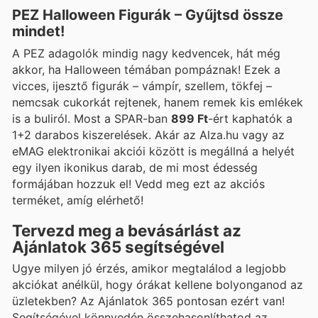
PEZ Halloween Figurák – Gyűjtsd össze
mindet!
A PEZ adagolók mindig nagy kedvencek, hát még
akkor, ha Halloween témában pompáznak! Ezek a
vicces, ijesztő figurák – vámpír, szellem, tökfej –
nemcsak cukorkát rejtenek, hanem remek kis emlékek
is a buliról. Most a SPAR-ban
899 Ft
-ért kaphatók a
1+2 darabos kiszerelések. Akár az Alza.hu vagy az
eMAG elektronikai akciói között is megállná a helyét
egy ilyen ikonikus darab, de mi most édesség
formájában hozzuk el! Vedd meg ezt az akciós
terméket, amíg elérhető!
Tervezd meg a bevásárlást az
Ajánlatok 365 segítségével
Ugye milyen jó érzés, amikor megtalálod a legjobb
akciókat anélkül, hogy órákat kellene bolyonganod az
üzletekben? Az Ajánlatok 365 pontosan ezért van!
Segítségével könnyedén összehasonlíthatod az