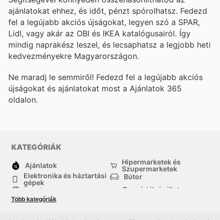
ajánlatokat ehhez, és időt, pénzt spórolhatsz. Fedezd
fel a legújabb akciós újságokat, legyen szó a SPAR,
Lidl, vagy akár az OBI és IKEA katalógusairól. Így
mindig naprakész leszel, és lecsaphatsz a legjobb heti
kedvezményekre Magyarországon.
Ne maradj le semmiről! Fedezd fel a legújabb akciós
újságokat és ajánlatokat most a Ajánlatok 365
oldalon.
KATEGÓRIÁK
Hipermarketek és
Ajánlatok
Szupermarketek
Elektronika és háztartási
Bútor
gépek
Drogériák és illatszer-
Ruházat
boltok
Több kategóriák
háztartási cikkek
Sport
Gyermekek
Egyéb