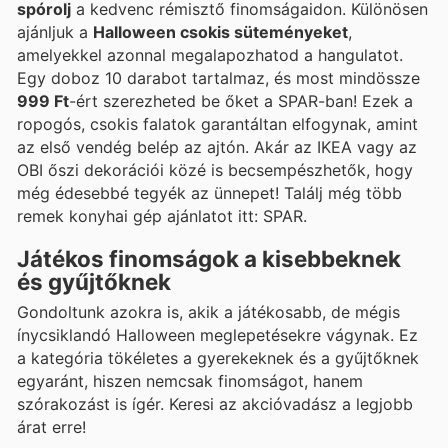
spórolj
a kedvenc rémisztő finomságaidon. Különösen
ajánljuk a
Halloween csokis süteményeket
,
amelyekkel azonnal megalapozhatod a hangulatot.
Egy doboz 10 darabot tartalmaz, és most mindössze
999 Ft
-ért szerezheted be őket a SPAR-ban! Ezek a
ropogós, csokis falatok garantáltan elfogynak, amint
az első vendég belép az ajtón. Akár az IKEA vagy az
OBI őszi dekorációi közé is becsempészhetők, hogy
még édesebbé tegyék az ünnepet! Találj még több
remek konyhai gép ajánlatot itt: SPAR.
Játékos finomságok a kisebbeknek
és gyűjtőknek
Gondoltunk azokra is, akik a játékosabb, de mégis
ínycsiklandó Halloween meglepetésekre vágynak. Ez
a kategória tökéletes a gyerekeknek és a gyűjtőknek
egyaránt, hiszen nemcsak finomságot, hanem
szórakozást is ígér. Keresi az akcióvadász a legjobb
árat erre!