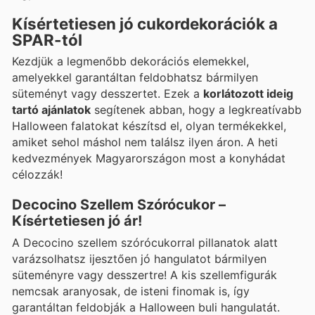
Kísértetiesen jó cukordekorációk a
SPAR-tól
Kezdjük a legmenőbb dekorációs elemekkel,
amelyekkel garantáltan feldobhatsz bármilyen
süteményt vagy desszertet. Ezek a
korlátozott ideig
tartó ajánlatok
segítenek abban, hogy a legkreatívabb
Halloween falatokat készítsd el, olyan termékekkel,
amiket sehol máshol nem találsz ilyen áron. A heti
kedvezmények Magyarországon most a konyhádat
célozzák!
Decocino Szellem Szórócukor –
Kísértetiesen jó ár!
A Decocino szellem szórócukorral pillanatok alatt
varázsolhatsz ijesztően jó hangulatot bármilyen
süteményre vagy desszertre! A kis szellemfigurák
nemcsak aranyosak, de isteni finomak is, így
garantáltan feldobják a Halloween buli hangulatát.