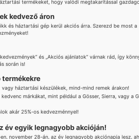
háztartási termékeket, hogy valódi megtakarítással gazdago
pek kedvező áron
ikk és háztartási gép kerül akciós árra. Szerezd be most 
vezményeket!
kedvezmények” és „Akciós ajánlatok” várnak rád, így kön
s során is!
 termékekre
k, vagy háztartási készülékek, mind-mind remek árakon!
kedvenc márkákat, mint például a Gösser, Sierra, vagy a
talok akár 25%-os kedvezménnyel!
az év egyik legnagyobb akcióján!
n, november 28-án, az év legnagyobb akciónapja lesz, ah