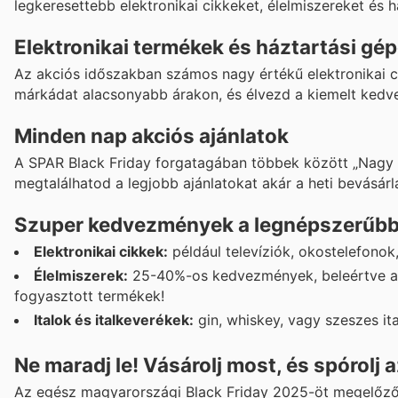
legkeresettebb elektronikai cikkeket, élelmiszereket és 
Elektronikai termékek és háztartási gé
Az akciós időszakban számos nagy értékű elektronikai c
márkádat alacsonyabb árakon, és élvezd a kiemelt ked
Minden nap akciós ajánlatok
A SPAR Black Friday forgatagában többek között „Nagy 
megtalálhatod a legjobb ajánlatokat akár a heti bevásárlá
Szuper kedvezmények a legnépszerűbb
Elektronikai cikkek:
például televíziók, okostelefono
Élelmiszerek:
25-40%-os kedvezmények, beleértve a 
fogyasztott termékek!
Italok és italkeverékek:
gin, whiskey, vagy szeszes i
Ne maradj le! Vásárolj most, és spórolj 
Az egész magyarországi Black Friday 2025-öt megelőzőe