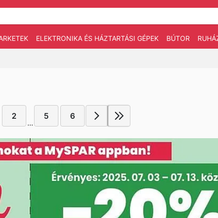
ARKETEK
ELEKTRONIKA ÉS HÁZTARTÁSI GÉPEK
BÚTOR
RUHÁ
2
5
6
...