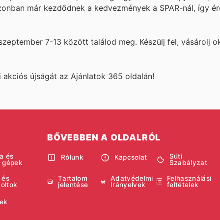
azonban már kezdődnek a kedvezmények a SPAR-nál, így é
szeptember 7-13 között találod meg. Készülj fel, vásárolj o
akciós újságát az Ajánlatok 365 oldalán!
BŐVEBBEN A OLDALRÓL
a és
Süti
Rólunk
Kapcsolat
i gépek
Szabályzat
 és
Tartalom
Adatvédelmi
Felhasználási
boltok
jelentése
Irányelvek
feltételek
ek