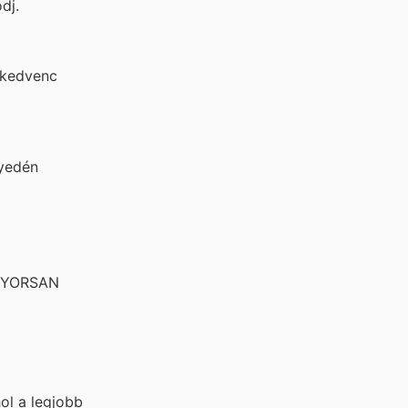
dj.
a kedvenc
nyedén
 GYORSAN
ol a legjobb