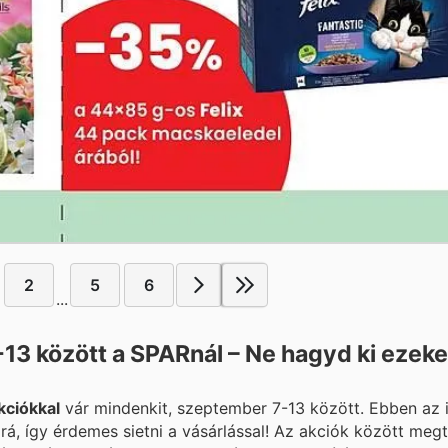
2
5
6
...
3 között a SPARnál – Ne hagyd ki ezeke
kciókkal
vár mindenkit, szeptember 7-13 között. Ebben az
á, így érdemes sietni a vásárlással! Az akciók között megt