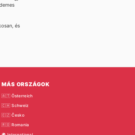
rdemes
kosan, és
MÁS ORSZÁGOK
🇦🇹 Österreich
🇨🇭 Schweiz
🇨🇿 Česko
🇷🇴 Romania
🌍 International