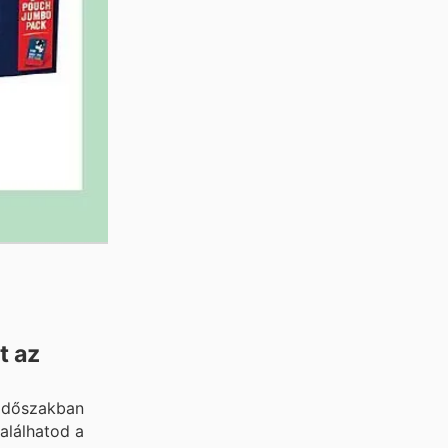
t az
 időszakban
alálhatod a