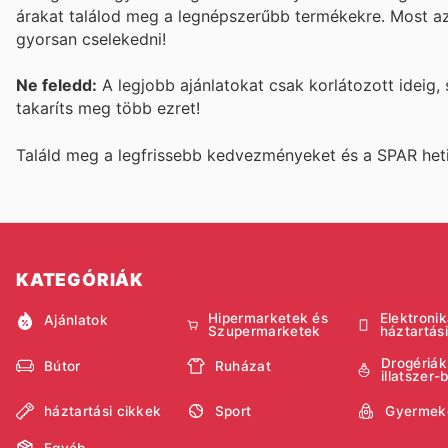
árakat találod meg a legnépszerűbb termékekre. Most 
gyorsan cselekedni!
Ne feledd:
A legjobb ajánlatokat csak korlátozott ideig, 
takaríts meg több ezret!
Találd meg a legfrissebb kedvezményeket és a SPAR heti 
KATEGÓRIÁK
Hipermarketek és
Elektronik
Ajánlatok
Szupermarketek
háztartás
Drogériák
Bútor
Ruházat
illatszer-
háztartási cikkek
Sport
Gyermek
Egyéb