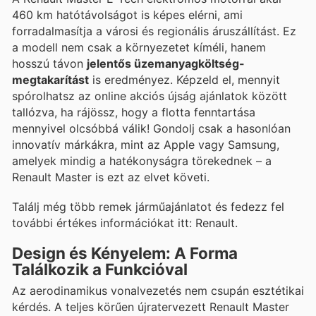
460 km hatótávolságot is képes elérni, ami
forradalmasítja a városi és regionális áruszállítást. Ez
a modell nem csak a környezetet kíméli, hanem
hosszú távon
jelentős üzemanyagköltség-
megtakarítást
is eredményez. Képzeld el, mennyit
spórolhatsz az online akciós újság ajánlatok között
tallózva, ha rájössz, hogy a flotta fenntartása
mennyivel olcsóbbá válik! Gondolj csak a hasonlóan
innovatív márkákra, mint az Apple vagy Samsung,
amelyek mindig a hatékonyságra törekednek – a
Renault Master is ezt az elvet követi.
Találj még több remek járműajánlatot és fedezz fel
további értékes információkat itt: Renault.
Design és Kényelem: A Forma
Találkozik a Funkcióval
Az aerodinamikus vonalvezetés nem csupán esztétikai
kérdés. A teljes körűen újratervezett Renault Master