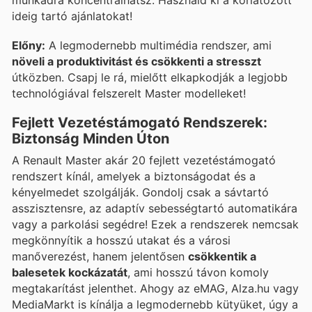
ideig tartó ajánlatokat!
Előny:
A legmodernebb multimédia rendszer, ami
növeli a produktivitást és csökkenti a stresszt
útközben. Csapj le rá, mielőtt elkapkodják a legjobb
technológiával felszerelt Master modelleket!
Fejlett Vezetéstámogató Rendszerek:
Biztonság Minden Úton
A Renault Master akár 20 fejlett vezetéstámogató
rendszert kínál, amelyek a biztonságodat és a
kényelmedet szolgálják. Gondolj csak a sávtartó
asszisztensre, az adaptív sebességtartó automatikára
vagy a parkolási segédre! Ezek a rendszerek nemcsak
megkönnyítik a hosszú utakat és a városi
manőverezést, hanem jelentősen
csökkentik a
balesetek kockázatát
, ami hosszú távon komoly
megtakarítást jelenthet. Ahogy az eMAG, Alza.hu vagy
MediaMarkt is kínálja a legmodernebb kütyüket, úgy a