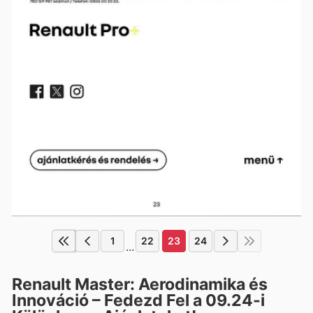
1
22
23
24
...
Renault Master: Aerodinamika és
Innováció – Fedezd Fel a 09.24-i