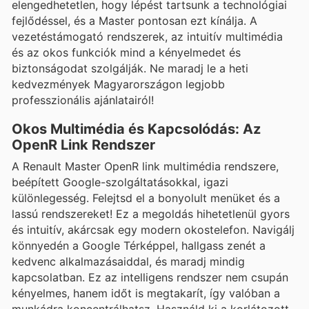
elengedhetetlen, hogy lépést tartsunk a technológiai
fejlődéssel, és a Master pontosan ezt kínálja. A
vezetéstámogató rendszerek, az intuitív multimédia
és az okos funkciók mind a kényelmedet és
biztonságodat szolgálják. Ne maradj le a heti
kedvezmények Magyarországon legjobb
professzionális ajánlatairól!
Okos Multimédia és Kapcsolódás: Az
OpenR Link Rendszer
A Renault Master OpenR link multimédia rendszere,
beépített Google-szolgáltatásokkal, igazi
különlegesség. Felejtsd el a bonyolult menüket és a
lassú rendszereket! Ez a megoldás hihetetlenül gyors
és intuitív, akárcsak egy modern okostelefon. Navigálj
könnyedén a Google Térképpel, hallgass zenét a
kedvenc alkalmazásaiddal, és maradj mindig
kapcsolatban. Ez az intelligens rendszer nem csupán
kényelmes, hanem időt is megtakarít, így valóban a
munkádra koncentrálhatsz. Használd ki a korlátozott