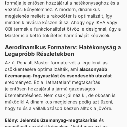
formája jelentősen hozzájárul a hatékonysághoz és a
vezetési kényelemhez. A modern, dinamikus
megjelenés mellett a rakodótér is optimalizált, így
minden kihívásra készen állsz. Ahogy egy IKEA vagy
OBI termék a funkcionalitást ötvözi a designnal, úgy a
Master is a kettő tökéletes harmóniáját képviseli.
Aerodinamikus Formaterv: Hatékonyság a
Legapróbb Részletekben
Az új Renault Master formatervét a légellenállás
csökkentésére optimalizálták, ami
alacsonyabb
üzemanyag-fogyasztást és csendesebb utazást
eredményez. Ez a "láthatatlan" megtakarítás
jelentősen hozzájárul a jármű gazdaságos
üzemeltetéséhez. Nem csak jól néz ki, de okosan is
működik! A dinamikus megjelenés pedig azt üzeni,
hogy te és a vállalkozásod készen álltok a jövőre.
Előny:
Jelentős üzemanyag-megtakarítás
és
megnövelt vezetési kényelem. Vedd meg ezt az