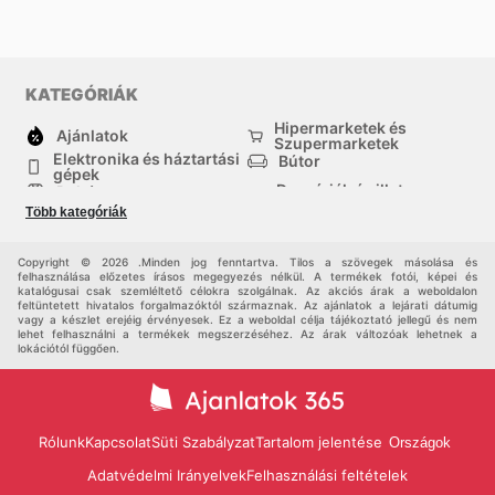
KATEGÓRIÁK
Hipermarketek és
Ajánlatok
Szupermarketek
Elektronika és háztartási
Bútor
gépek
Drogériák és illatszer-
Ruházat
boltok
Több kategóriák
háztartási cikkek
Sport
Gyermekek
Egyéb
Copyright © 2026 .Minden jog fenntartva. Tilos a szövegek másolása és
felhasználása előzetes írásos megegyezés nélkül. A termékek fotói, képei és
katalógusai csak szemléltető célokra szolgálnak. Az akciós árak a weboldalon
feltüntetett hivatalos forgalmazóktól származnak. Az ajánlatok a lejárati dátumig
vagy a készlet erejéig érvényesek. Ez a weboldal célja tájékoztató jellegű és nem
lehet felhasználni a termékek megszerzéséhez. Az árak változóak lehetnek a
lokációtól függően.
Rólunk
Kapcsolat
Süti Szabályzat
Tartalom jelentése
Országok
Adatvédelmi Irányelvek
Felhasználási feltételek