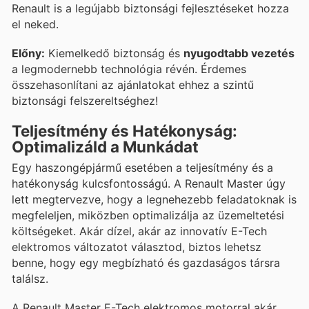
Renault is a legújabb biztonsági fejlesztéseket hozza
el neked.
Előny:
Kiemelkedő biztonság és
nyugodtabb vezetés
a legmodernebb technológia révén. Érdemes
összehasonlítani az ajánlatokat ehhez a szintű
biztonsági felszereltséghez!
Teljesítmény és Hatékonyság:
Optimalizáld a Munkádat
Egy haszongépjármű esetében a teljesítmény és a
hatékonyság kulcsfontosságú. A Renault Master úgy
lett megtervezve, hogy a legnehezebb feladatoknak is
megfeleljen, miközben optimalizálja az üzemeltetési
költségeket. Akár dízel, akár az innovatív E-Tech
elektromos változatot választod, biztos lehetsz
benne, hogy egy megbízható és gazdaságos társra
találsz.
A Renault Master E-Tech elektromos motorral akár