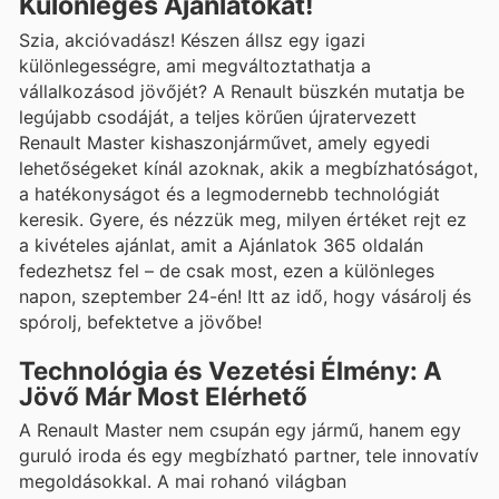
Különleges Ajánlatokat!
Szia, akcióvadász! Készen állsz egy igazi
különlegességre, ami megváltoztathatja a
vállalkozásod jövőjét? A Renault büszkén mutatja be
legújabb csodáját, a teljes körűen újratervezett
Renault Master kishaszonjárművet, amely egyedi
lehetőségeket kínál azoknak, akik a megbízhatóságot,
a hatékonyságot és a legmodernebb technológiát
keresik. Gyere, és nézzük meg, milyen értéket rejt ez
a kivételes ajánlat, amit a Ajánlatok 365 oldalán
fedezhetsz fel – de csak most, ezen a különleges
napon, szeptember 24-én! Itt az idő, hogy vásárolj és
spórolj, befektetve a jövőbe!
Technológia és Vezetési Élmény: A
Jövő Már Most Elérhető
A Renault Master nem csupán egy jármű, hanem egy
guruló iroda és egy megbízható partner, tele innovatív
megoldásokkal. A mai rohanó világban