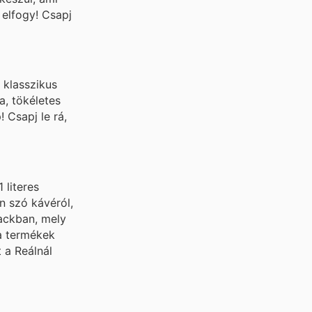
 elfogy! Csapj
a klasszikus
a, tökéletes
 Csapj le rá,
 literes
en szó kávéról,
lackban, mely
 a termékek
 a Reálnál