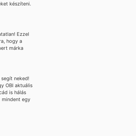
et készíteni.
tatlan! Ezzel
ra, hogy a
smert márka
 segít neked!
y OBI aktuális
ád is hálás
a mindent egy