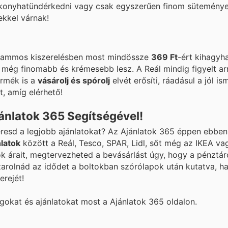
 konyhatündérkedni vagy csak egyszerűen finom sütemények
kkel várnak!
grammos kiszerelésben most mindössze
369 Ft
-ért kihagyha
még finomabb és krémesebb lesz. A Reál mindig figyelt ar
ermék is a
vásárolj és spórolj
elvét erősíti, ráadásul a jól i
, amíg elérhető!
ánlatok 365 Segítségével!
eresd a legjobb ajánlatokat? Az Ajánlatok 365 éppen ebben
nlatok
között a Reál, Tesco, SPAR, Lidl, sőt még az IKEA vag
 árait, megtervezheted a bevásárlást úgy, hogy a pénztárc
zarolnád az idődet a boltokban szórólapok után kutatva, h
erejét!
ágokat és ajánlatokat most a Ajánlatok 365 oldalon.