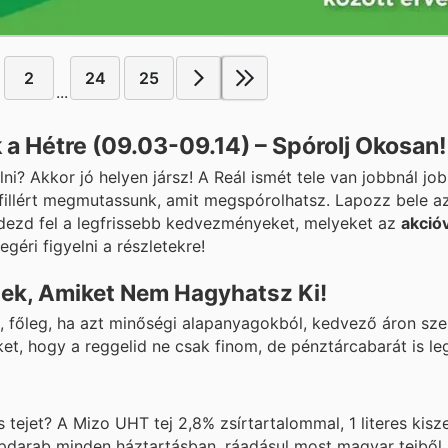
2
24
25
...
 a Hétre (09.03-09.14) – Spórolj Okosan!
? Akkor jó helyen jársz! A Reál ismét tele van jobbnál job
fillért megmutassunk, amit megspórolhatsz. Lapozz bele az
fedezd fel a legfrissebb kedvezményeket, melyeket az
akció
géri figyelni a részletekre!
gek, Amiket Nem Hagyhatsz Ki!
ot, főleg, ha azt minőségi alapanyagokból, kedvező áron sze
et, hogy a reggelid ne csak finom, de pénztárcabarát is le
 tejet? A Mizo UHT tej 2,8% zsírtartalommal, 1 literes kisz
alapdarab minden háztartásban, ráadásul most magyar tejből 