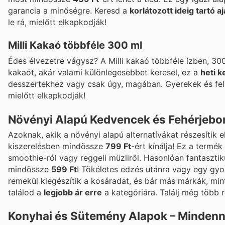
garancia a minőségre. Keresd a
korlátozott ideig tartó a
le rá, mielőtt elkapkodják!
Milli Kakaó többféle 300 ml
Édes élvezetre vágysz? A Milli kakaó többféle ízben, 30
kakaót, akár valami különlegesebbet keresel, ez a
heti 
desszertekhez vagy csak úgy, magában. Gyerekek és felnő
mielőtt elkapkodják!
Növényi Alapú Kedvencek és Fehérjeb
Azoknak, akik a növényi alapú alternatívákat részesítik e
kiszerelésben mindössze
799 Ft
-ért kínálja! Ez a termék
smoothie-ról vagy reggeli müzliről. Hasonlóan fantasztik
mindössze
599 Ft
! Tökéletes edzés utánra vagy egy gyor
remekül kiegészítik a kosáradat, és bár más márkák, min
találod a
legjobb ár erre
a kategóriára. Találj még több r
Konyhai és Sütemény Alapok – Mindenn