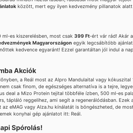
jánlatok
között, mert egy ilyen kedvezmény pillanatok alatt
0 ml-es kiszerelésben, most csak
399 Ft
-ért vár rád! Akár 
kedvezmények Magyarországon
egyik legcsábítóbb ajánlat
ttek kedvence egyaránt! Ezzel garantáltan jól indul a nap!
omba Akciók
lőnyben, a Reál most az Alpro Mandulaital vagy kókuszital 1
 nem csak finom, de egészséges alternatíva is a tejre, legy
us deal a Mizo Protein tejital többféle ízben, 500 ml-es pa
s, tápláló reggelihez, ami segít a regenerálódásban. Ezek
t az eMAG vagy Alza.hu kínálatát is böngészheted, de most
emek konyhai gép ajánlatot itt: Reál.
api Spórolás!