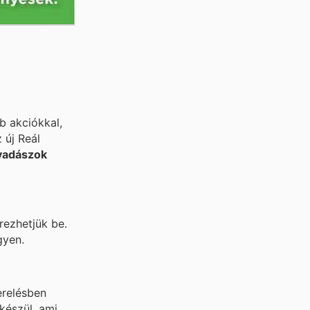
b akciókkal,
 új Reál
vadászok
rezhetjük be.
gyen.
erelésben
készül, ami