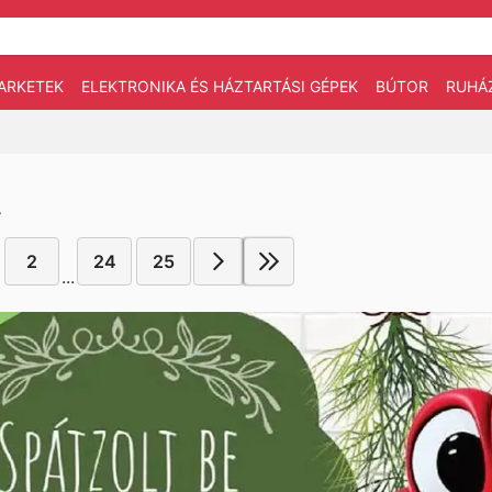
ARKETEK
ELEKTRONIKA ÉS HÁZTARTÁSI GÉPEK
BÚTOR
RUHÁ
.
2
24
25
...