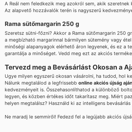
A Reál nem feledkezik meg azokról sem, akik szeretnek
Az alapvető hozzávalók terén is nagyszerű kedvezménye
Rama sütőmargarin 250 g
Szeretsz sütni-főzni? Akkor a Rama sütőmargarin 250 
a megbízható margarinnal bármilyen sütemény vagy étel 
minőségi alapanyagok elérhető áron legyenek, és ez a t
garantálja a minőséget. Vedd meg ezt az akciós terméket
Tervezd meg a Bevásárlást Okosan a Aj
Ugye milyen egyszerű okosan vásárolni, ha tudod, hol k
Nálunk megtalálod a legfrissebb
online akciós újság ajá
kedvezményeit is. Összehasonlíthatod a különböző boltok
legyen, és közben értékes időt takarítasz meg. Miért pa
helyen megtalálsz? Használd ki az intelligens bevásárlás 
Ne maradj le semmiről! Fedezd fel a legújabb akciós újs