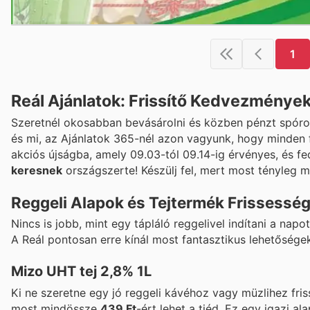
1
Reál Ajánlatok: Frissítő Kedvezmények
Szeretnél okosabban bevásárolni és közben pénzt spórolni
és mi, az Ajánlatok 365-nél azon vagyunk, hogy minden 
akciós újságba, amely 09.03-tól 09.14-ig érvényes, és 
keresnek
országszerte! Készülj fel, mert most tényleg me
Reggeli Alapok és Tejtermék Frissessé
Nincs is jobb, mint egy tápláló reggelivel indítani a nap
A Reál pontosan erre kínál most fantasztikus lehetőségek
Mizo UHT tej 2,8% 1L
Ki ne szeretne egy jó reggeli kávéhoz vagy müzlihez friss
most mindössze
439 Ft
-ért lehet a tiéd. Ez egy igazi 