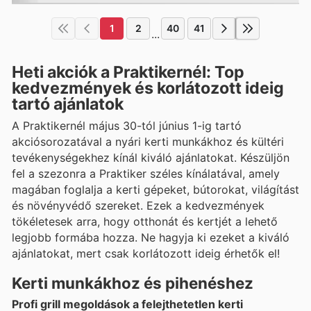
1
2
40
41
...
Heti akciók a Praktikernél: Top
kedvezmények és korlátozott ideig
tartó ajánlatok
A Praktikernél május 30-tól június 1-ig tartó
akciósorozatával a nyári kerti munkákhoz és kültéri
tevékenységekhez kínál kiváló ajánlatokat. Készüljön
fel a szezonra a Praktiker széles kínálatával, amely
magában foglalja a kerti gépeket, bútorokat, világítást
és növényvédő szereket. Ezek a kedvezmények
tökéletesek arra, hogy otthonát és kertjét a lehető
legjobb formába hozza. Ne hagyja ki ezeket a kiváló
ajánlatokat, mert csak korlátozott ideig érhetők el!
Kerti munkákhoz és pihenéshez
Profi grill megoldások a felejthetetlen kerti