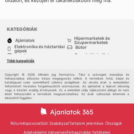
oldalon, és kezdjen el takarékoskodni még ma.
KATEGÓRIÁK
Hipermarketek és
Ajánlatok
Szupermarketek
Elektronika és háztartási
Bútor
gépek
Drogériák és illatszer-
Ruházat
boltok
Több kategóriák
háztartási cikkek
Sport
Gyermekek
Egyéb
Copyright © 2026 .Minden jog fenntartva. Tilos a szövegek másolása és
felhasználása előzetes írásos megegyezés nélkül. A termékek fotói, képei és
katalógusai csak szemléltető célokra szolgálnak. Az akciós árak a weboldalon
feltüntetett hivatalos forgalmazóktól származnak. Az ajánlatok a lejárati dátumig
vagy a készlet erejéig érvényesek. Ez a weboldal célja tájékoztató jellegű és nem
lehet felhasználni a termékek megszerzéséhez. Az árak változóak lehetnek a
lokációtól függően.
Rólunk
Kapcsolat
Süti Szabályzat
Tartalom jelentése
Országok
Adatvédelmi Irányelvek
Felhasználási feltételek