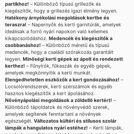
partikhoz!
– Különböző típusú grillezők és
kiegészítők, hogy a grillezés igazi élmény legyen.
Hatékony árnyékolási megoldások kertbe és
teraszra!
– Napernyők és kerti garnitúrák, amelyek
ideálisak a forró nyári napokon való kellemes
kikapcsolódáshoz.
Medencék és kiegészítők a
csobbanáshoz!
– Különböző méretű és típusú
medencék, hogy a családi szórakozás garantált
legyen.
Minőségi kerti gépek az ápolt és rendezett
kerthez!
– Fűnyírók, fűkaszák és egyéb gépek,
amelyek megkönnyítik a kerti munkát.
Elengedhetetlen eszközök a kert gondozásához!
–
Locsolórendszerek, kerti szerszámok és egyéb
hasznos kiegészítők a kert ápolásához.
Növényápolási megoldások a zöldellő kertért!
–
Különböző tápoldatok és növényvédő szerek,
amelyek segítenek fenntartani a növények
egészségét.
Változatos kültéri és stílusos szolár
lámpák a hangulatos nyári estéhez!
– Kerti lámpák,