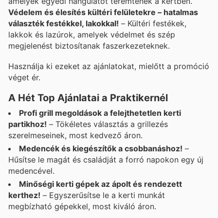
amelyek egyedi hangulatot teremtenek a kertben.
Védelem és élesítés kültéri felületekre – hatalmas
választék festékkel, lakokkal!
– Kültéri festékek,
lakkok és lazúrok, amelyek védelmet és szép
megjelenést biztosítanak faszerkezeteknek.
Használja ki ezeket az ajánlatokat, mielőtt a promóció
véget ér.
A Hét Top Ajánlatai a Praktikernél
Profi grill megoldások a felejthetetlen kerti
partikhoz!
– Tökéletes választás a grillezés
szerelmeseinek, most kedvező áron.
Medencék és kiegészítők a csobbanáshoz!
–
Hűsítse le magát és családját a forró napokon egy új
medencével.
Minőségi kerti gépek az ápolt és rendezett
kerthez!
– Egyszerűsítse le a kerti munkát
megbízható gépekkel, most kiváló áron.