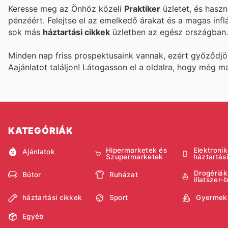
Keresse meg az Önhöz közeli
Praktiker
üzletet, és haszn
pénzéért. Felejtse el az emelkedő árakat és a magas infl
sok más
háztartási cikkek
üzletben az egész országban.
Minden nap friss prospektusaink vannak, ezért győződj
Aajánlatot találjon! Látogasson el a
oldalra, hogy még m
KATEGÓRIÁK
Hipermarketek és
Elektronik
Ajánlatok
Szupermarketek
háztartás
Drogériák
Bútor
Ruházat
illatszer-
háztartási cikkek
Sport
Gyermek
Egyéb