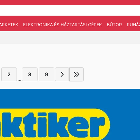
ARKETEK
ELEKTRONIKA ÉS HÁZTARTÁSI GÉPEK
BÚTOR
RUHÁ
2
8
9
...