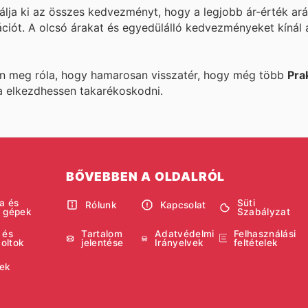
álja ki az összes kedvezményt, hogy a legjobb ár-érték ará
ációt. A
olcsó árakat és egyedülálló kedvezményeket kínál
ön meg róla, hogy hamarosan visszatér, hogy még több
Pra
a elkezdhessen takarékoskodni.
BŐVEBBEN A OLDALRÓL
a és
Süti
Rólunk
Kapcsolat
i gépek
Szabályzat
 és
Tartalom
Adatvédelmi
Felhasználási
boltok
jelentése
Irányelvek
feltételek
ek