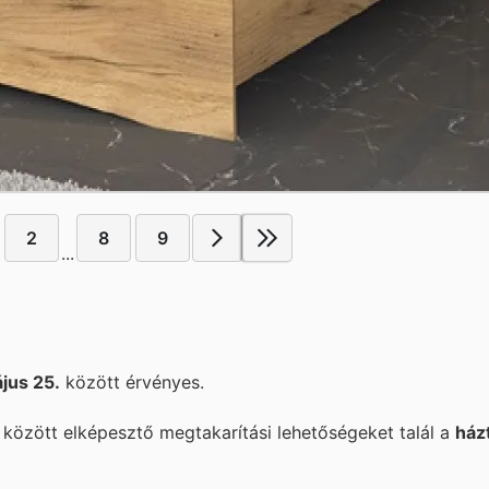
2
8
9
...
jus 25.
között érvényes.
között elképesztő megtakarítási lehetőségeket talál a
ház