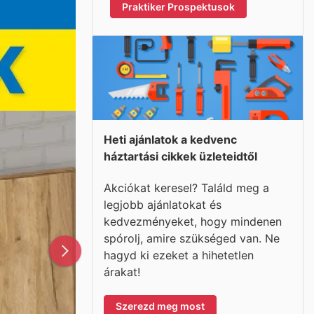
Praktiker Prospektusok
Heti ajánlatok a kedvenc
háztartási cikkek üzleteidtől
Akciókat keresel? Találd meg a
legjobb ajánlatokat és
kedvezményeket, hogy mindenen
spórolj, amire szükséged van. Ne
hagyd ki ezeket a hihetetlen
árakat!
Szerezd meg most