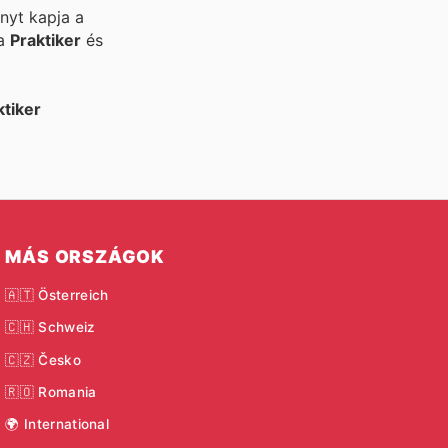
nyt kapja a
 a
Praktiker
és
ktiker
MÁS ORSZÁGOK
🇦🇹 Österreich
🇨🇭 Schweiz
🇨🇿 Česko
🇷🇴 Romania
🌍 International