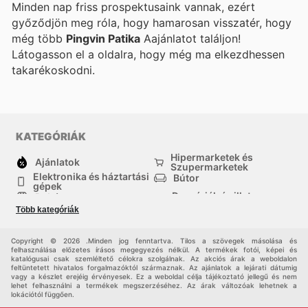
Minden nap friss prospektusaink vannak, ezért
győződjön meg róla, hogy hamarosan visszatér, hogy
még több
Pingvin Patika
Aajánlatot találjon!
Látogasson el a
oldalra, hogy még ma elkezdhessen
takarékoskodni.
KATEGÓRIÁK
Hipermarketek és
Ajánlatok
Szupermarketek
Elektronika és háztartási
Bútor
gépek
Drogériák és illatszer-
Ruházat
boltok
Több kategóriák
háztartási cikkek
Sport
Gyermekek
Egyéb
Copyright © 2026 .Minden jog fenntartva. Tilos a szövegek másolása és
felhasználása előzetes írásos megegyezés nélkül. A termékek fotói, képei és
katalógusai csak szemléltető célokra szolgálnak. Az akciós árak a weboldalon
feltüntetett hivatalos forgalmazóktól származnak. Az ajánlatok a lejárati dátumig
vagy a készlet erejéig érvényesek. Ez a weboldal célja tájékoztató jellegű és nem
lehet felhasználni a termékek megszerzéséhez. Az árak változóak lehetnek a
lokációtól függően.