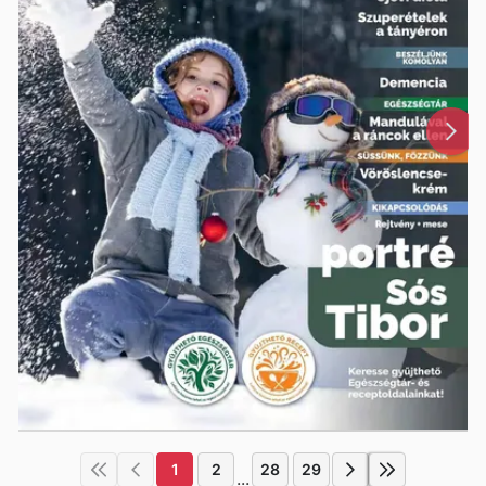
1
2
28
29
...