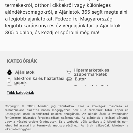
termékekről, otthoni cikkekről vagy különleges
ajándékcsomagokról, a Ajánlatok 365 segít megtalálni
a legjobb ajánlatokat. Fedezd fel Magyarország
legjobb karácsonyi és év végi ajánlatait a Ajánlatok
365 oldalon, és kezdj el spórolni még ma!
KATEGÓRIÁK
Hipermarketek és
Ajánlatok
Szupermarketek
Elektronika és háztartási
Bútor
gépek
Drogériák és illatszer-
Ruházat
boltok
Több kategóriák
háztartási cikkek
Sport
Gyermekek
Egyéb
Copyright © 2026 .Minden jog fenntartva. Tilos a szövegek másolása és
felhasználása előzetes írásos megegyezés nélkül. A termékek fotói, képei és
katalógusai csak szemléltető célokra szolgálnak. Az akciós árak a weboldalon
feltüntetett hivatalos forgalmazóktól származnak. Az ajánlatok a lejárati dátumig
vagy a készlet erejéig érvényesek. Ez a weboldal célja tájékoztató jellegű és nem
lehet felhasználni a termékek megszerzéséhez. Az árak változóak lehetnek a
lokációtól függően.