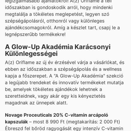
legizgalmasabb ajánlatokról! A(z) Oriflame a téli
időszakban is gondoskodik arról, hogy mindenki
megtalálja a tökéletes meglepetést, legyen szó
szépségápolásról, otthonról vagy különleges
ajándékcsomagokról. Amíg a készlet tart, csapj le a
legnépszerűbb termékekre!
A Glow-Up Akadémia Karácsonyi
Különlegességei
A(z) Oriflame az új év érzésével várja a vásárlókat, és
ebben az időszakban a szépségápolás és a wellness
kapja a főszerepet. A "A Glow-Up Akadémia" szekció
a legújabb trendeket és innovatív termékeket mutatja
be, amelyek tökéletes ajándékok lehetnek a
szeretteidnek, vagy akár egy kis kényeztetés
magadnak az ünnepek alatt.
Novage Proceuticals 20% C-vitamin arcápoló
kapszulák
– most 8 990 Ft (megtakarítás: 2 000 Ft)
Ébreszd fel bőröd ragyogását egy intenzív C-vitamin