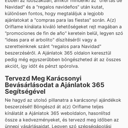
Ebben az időszakban, amikor mindenki az "ofertas de
Navidad" és a "regalos navideños" után kutat,
különösen fontos, hogy megtaláljuk a legjobb
ajánlatokat a "compras para las fiestas" során. A(z)
Oriflame kínálata kiváló lehetőségeket rejt magában a
"promociones de fin de año" keretein belül, legyen szó
"ideas para el arbolito" díszítéséről vagy a
szeretteinknek szánt "regalos para Navidad"
beszerzéséről. A Ajánlatok 365 oldalon keresztül
pedig még egyszerűbben böngészheted át az összes
akciót, így időt és pénzt spórolva.
Tervezd Meg Karácsonyi
Bevásárlásodat a Ajánlatok 365
Segítségével
Ne hagyd az utolsó pillanatra a karácsonyi ajándékok
beszerzését! Böngészd át a(z) Oriflame teljes
kínálatát a Ajánlatok 365 weboldalon, hasonlítsd
össze a kedvezményeket, és tervezd meg időben az
ünnepi vásárlásaidat. Legyen szó szépségápolási