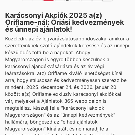
Karácsonyi Akciók 2025 a(z)
Oriflame-nál: Óriási kedvezmények
és ünnepi ajánlatok!
Közeledik az év legvarázslatosabb időszaka, amikor a
szeretteinknek szóló ajándékok keresése és az ünnepi
készülődés tölti be a napokat. Ahogy
Magyarországon is egyre többen készülnek a
karácsonyi ajándékvásárlásra és az év végi
leárazásokra, a(z) Oriflame kiváló lehetőséget kínál
arra, hogy stílusosan és kedvezményesen szerezz be
mindent. 2025. december 24. és 2026. január 20.
között a(z) Oriflame exkluzív karácsonyi akciókkal
vár, melyeket a Ajánlatok 365 weboldalon is
megtalálsz. Készülj fel a "karácsonyi akciók
Magyarországon" és az "ünnepi kedvezmények"
hullámára, böngészd az "e heti ajánlatok
Magyarországon" kínálatát, és ne maradj le a