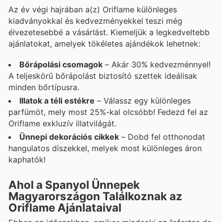
Az év végi hajrában a(z) Oriflame különleges
kiadványokkal és kedvezményekkel teszi még
élvezetesebbé a vásárlást. Kiemeljük a legkedveltebb
ajánlatokat, amelyek tökéletes ajándékok lehetnek:
Bőrápolási csomagok
– Akár 30% kedvezménnyel!
A teljeskörű bőrápolást biztosító szettek ideálisak
minden bőrtípusra.
Illatok a téli estékre
– Válassz egy különleges
parfümöt, mely most 25%-kal olcsóbb! Fedezd fel az
Oriflame exkluzív illatvilágát.
Ünnepi dekorációs cikkek
– Dobd fel otthonodat
hangulatos díszekkel, melyek most különleges áron
kaphatók!
Ahol a Spanyol Ünnepek
Magyarországon Találkoznak az
Oriflame Ajánlataival