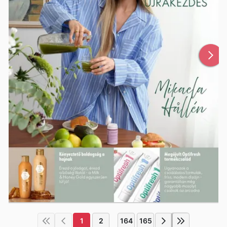
1
2
164
165
...