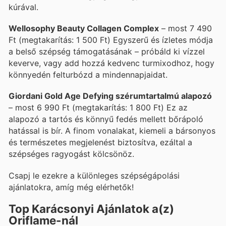
kúrával.
Wellosophy Beauty Collagen Complex
– most 7 490
Ft (megtakarítás: 1 500 Ft) Egyszerű és ízletes módja
a belső szépség támogatásának – próbáld ki vízzel
keverve, vagy add hozzá kedvenc turmixodhoz, hogy
könnyedén felturbózd a mindennapjaidat.
Giordani Gold Age Defying szérumtartalmú alapozó
– most 6 990 Ft (megtakarítás: 1 800 Ft) Ez az
alapozó a tartós és könnyű fedés mellett bőrápoló
hatással is bír. A finom vonalakat, kiemeli a bársonyos
és természetes megjelenést biztosítva, ezáltal a
szépséges ragyogást kölcsönöz.
Csapj le ezekre a különleges szépségápolási
ajánlatokra, amíg még elérhetők!
Top Karácsonyi Ajánlatok a(z)
Oriflame-nál