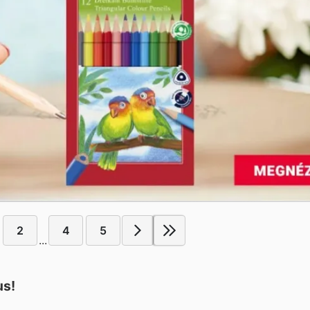
2
4
5
...
us!