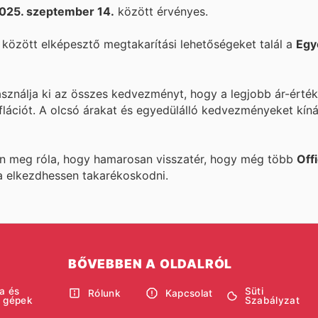
025. szeptember 14.
között érvényes.
között elképesztő megtakarítási lehetőségeket talál a
Egy
asználja ki az összes kedvezményt, hogy a legjobb ár-érték
flációt. A
olcsó árakat és egyedülálló kedvezményeket kíná
ön meg róla, hogy hamarosan visszatér, hogy még több
Off
a elkezdhessen takarékoskodni.
BŐVEBBEN A OLDALRÓL
a és
Süti
Rólunk
Kapcsolat
i gépek
Szabályzat