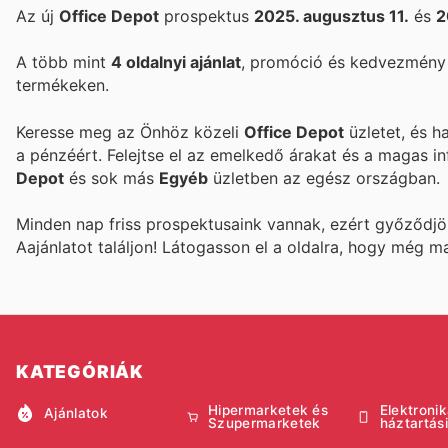
Az új
Office Depot
prospektus
2025. augusztus 11.
és
2
A több mint
4 oldalnyi ajánlat
, promóció és kedvezmény 
termékeken.
Keresse meg az Önhöz közeli
Office Depot
üzletet, és h
a pénzéért. Felejtse el az emelkedő árakat és a magas in
Depot
és sok más
Egyéb
üzletben az egész országban.
Minden nap friss prospektusaink vannak, ezért győződj
Aajánlatot találjon! Látogasson el a
oldalra, hogy még m
KATEGÓRIÁK
Hipermarketek és
Elektronik
Ajánlatok
Szupermarketek
háztartás