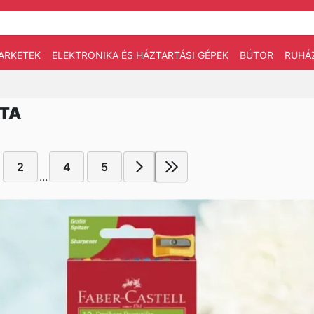
ARKETEK
ELEKTRONIKA ÉS HÁZTARTÁSI GÉPEK
BÚTOR
RUHÁ
ATA
2
4
5
...