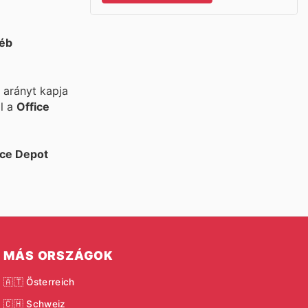
éb
 arányt kapja
l a
Office
ice Depot
MÁS ORSZÁGOK
🇦🇹 Österreich
🇨🇭 Schweiz