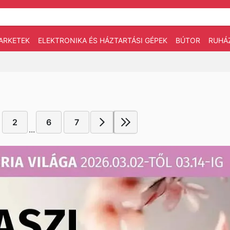
ARKETEK
ELEKTRONIKA ÉS HÁZTARTÁSI GÉPEK
BÚTOR
RUHÁ
2
6
7
...