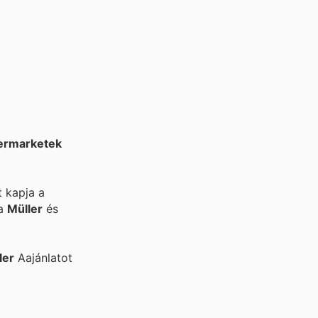
ermarketek
t kapja a
 a
Müller
és
ler
Aajánlatot