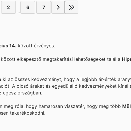
2
6
7
...
ius 14.
között érvényes.
között elképesztő megtakarítási lehetőségeket talál a
Hip
ja ki az összes kedvezményt, hogy a legjobb ár-érték arány
ációt. A
olcsó árakat és egyedülálló kedvezményeket kínál
z egész országban.
ön meg róla, hogy hamarosan visszatér, hogy még több
Mül
ssen takarékoskodni.