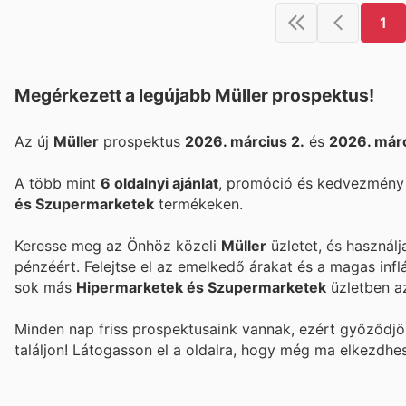
1
Megérkezett a legújabb Müller prospektus!
Az új
Müller
prospektus
2026. március 2.
és
2026. márc
A több mint
6 oldalnyi ajánlat
, promóció és kedvezmény 
és Szupermarketek
termékeken.
Keresse meg az Önhöz közeli
Müller
üzletet, és használ
pénzéért. Felejtse el az emelkedő árakat és a magas infl
sok más
Hipermarketek és Szupermarketek
üzletben a
Minden nap friss prospektusaink vannak, ezért győződj
találjon! Látogasson el a
oldalra, hogy még ma elkezdhe