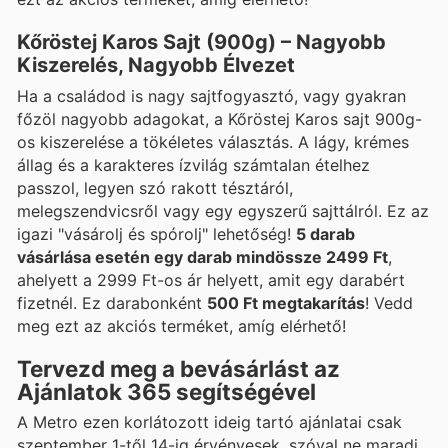
Kőröstej Karos Sajt (900g) – Nagyobb
Kiszerelés, Nagyobb Élvezet
Ha a családod is nagy sajtfogyasztó, vagy gyakran
főzöl nagyobb adagokat, a Kőröstej Karos sajt 900g-
os kiszerelése a tökéletes választás. A lágy, krémes
állag és a karakteres ízvilág számtalan ételhez
passzol, legyen szó rakott tésztáról,
melegszendvicsről vagy egy egyszerű sajttálról. Ez az
igazi "vásárolj és spórolj" lehetőség!
5 darab
vásárlása esetén egy darab mindössze 2499 Ft
,
ahelyett a 2999 Ft-os ár helyett, amit egy darabért
fizetnél. Ez darabonként
500 Ft megtakarítás
! Vedd
meg ezt az akciós terméket, amíg elérhető!
Tervezd meg a bevásárlást az
Ajánlatok 365 segítségével
A Metro ezen korlátozott ideig tartó ajánlatai csak
szeptember 1-től 14-ig érvényesek, szóval ne maradj