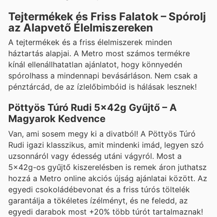
Tejtermékek és Friss Falatok – Spórolj
az Alapvető Élelmiszereken
A tejtermékek és a friss élelmiszerek minden
háztartás alapjai. A Metro most számos termékre
kínál ellenállhatatlan ajánlatot, hogy könnyedén
spórolhass a mindennapi bevásárláson. Nem csak a
pénztárcád, de az ízlelőbimbóid is hálásak lesznek!
Pöttyös Túró Rudi 5x42g Gyűjtő – A
Magyarok Kedvence
Van, ami sosem megy ki a divatból! A Pöttyös Túró
Rudi igazi klasszikus, amit mindenki imád, legyen szó
uzsonnáról vagy édesség utáni vágyról. Most a
5x42g-os gyűjtő kiszerelésben is remek áron juthatsz
hozzá a Metro online akciós újság ajánlatai között. Az
egyedi csokoládébevonat és a friss túrós töltelék
garantálja a tökéletes ízélményt, és ne feledd, az
egyedi darabok most +20% több túrót tartalmaznak!