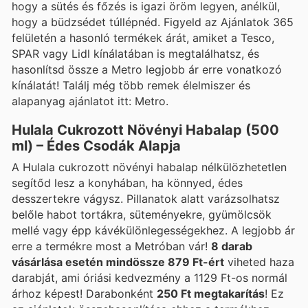
hogy a sütés és főzés is igazi öröm legyen, anélkül,
hogy a büdzsédet túllépnéd. Figyeld az Ajánlatok 365
felületén a hasonló termékek árát, amiket a Tesco,
SPAR vagy Lidl kínálatában is megtalálhatsz, és
hasonlítsd össze a Metro legjobb ár erre vonatkozó
kínálatát! Találj még több remek élelmiszer és
alapanyag ajánlatot itt: Metro.
Hulala Cukrozott Növényi Habalap (500
ml) – Édes Csodák Alapja
A Hulala cukrozott növényi habalap nélkülözhetetlen
segítőd lesz a konyhában, ha könnyed, édes
desszertekre vágysz. Pillanatok alatt varázsolhatsz
belőle habot tortákra, süteményekre, gyümölcsök
mellé vagy épp kávékülönlegességekhez. A legjobb ár
erre a termékre most a Metróban vár!
8 darab
vásárlása esetén mindössze 879 Ft-ért
viheted haza
darabját, ami óriási kedvezmény a 1129 Ft-os normál
árhoz képest! Darabonként
250 Ft megtakarítás
! Ez