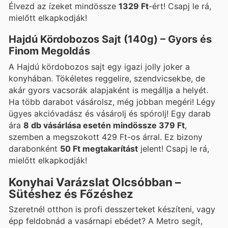
Élvezd az ízeket mindössze
1329 Ft
-ért! Csapj le rá,
mielőtt elkapkodják!
Hajdú Kördobozos Sajt (140g) – Gyors és
Finom Megoldás
A Hajdú kördobozos sajt egy igazi jolly joker a
konyhában. Tökéletes reggelire, szendvicsekbe, de
akár gyors vacsorák alapjaként is megállja a helyét.
Ha több darabot vásárolsz, még jobban megéri! Légy
ügyes akcióvadász és vásárolj és spórolj! Egy darab
ára
8 db vásárlása esetén mindössze 379 Ft
,
szemben a megszokott 429 Ft-os árral. Ez bizony
darabonként
50 Ft megtakarítást
jelent! Csapj le rá,
mielőtt elkapkodják!
Konyhai Varázslat Olcsóbban –
Sütéshez és Főzéshez
Szeretnél otthon is profi desszerteket készíteni, vagy
épp feldobnád a vasárnapi ebédet? A Metro segít,