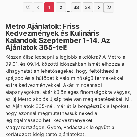
1
2
33
34
...
Metro Ajánlatok: Friss
Kedvezmények és Kulináris
Kalandok Szeptember 1-14. Az
Ajánlatok 365-tel!
Készen állsz lecsapni a legjobb akciókra? A Metro a
09.01. és 09.14. közötti időszakban ismét elhozza a
kihagyhatatlan lehetőségeket, hogy feltölthesd a
spájzod és a hűtődet kiváló minőségű termékekkel,
extra kedvezményekkel! Akár mindennapi
alapanyagokra, akár különleges finomságokra vágysz,
az új Metro akciós újság tele van meglepetésekkel. Mi,
az Ajánlatok 365-nél, már át is böngésztük a lapokat,
hogy azonnal megmutathassuk neked a
legizgalmasabb heti kedvezményeket
Magyarországon! Gyere, vadásszuk le együtt a
korlátozott ideig tartó ajánlatokat!