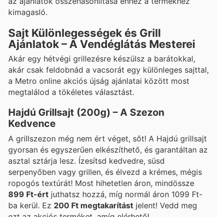
az ajánlatok összehasonlítása ehhez a termékhez
kimagasló.
Sajt Különlegességek és Grill
Ajánlatok – A Vendéglátás Mesterei
Akár egy hétvégi grillezésre készülsz a barátokkal,
akár csak feldobnád a vacsorát egy különleges sajttal,
a Metro online akciós újság ajánlatai között most
megtalálod a tökéletes választást.
Hajdú Grillsajt (200g) – A Szezon
Kedvence
A grillszezon még nem ért véget, sőt! A Hajdú grillsajt
gyorsan és egyszerűen elkészíthető, és garantáltan az
asztal sztárja lesz. Ízesítsd kedvedre, süsd
serpenyőben vagy grillen, és élvezd a krémes, mégis
ropogós textúrát! Most hihetetlen áron, mindössze
899 Ft-ért
juthatsz hozzá, míg normál áron 1099 Ft-
ba kerül. Ez
200 Ft megtakarítást
jelent! Vedd meg
ezt az akciós terméket, amíg elérhető!